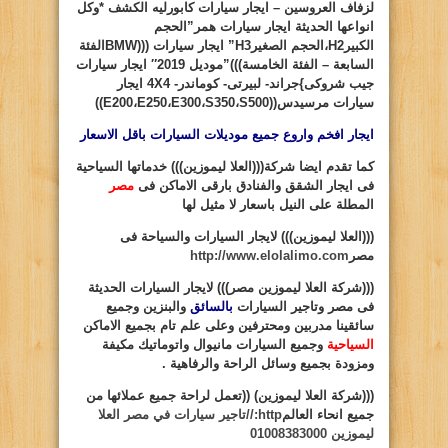
لزفاف العروسين – ايجار سيارات كابورليه الكشف *وكل
انواعها الحديثة ايجار سيارات همر”الحجم
الكبير
H2
،الحجم الصغير
H3
” ايجار سيارات (((
BMW
الفئة
السابعة – الفئة الخامسة)))”موديل 2019″ ايجار سيارات
جيب شروكى
}
جراند- لبيرتى- كوماندر-
4X4
ايجار
سيارات مرسيدس((
S500
،
S350
،
E300
،
E250
،
E200
))
ايجار افخم واروع جميع موديلات السيارات باقل الاسعار
كما تقدم ايضا شركة(((العلا ليموزين))) خدماتها السياحية
فى ايجار الشقق والفنادق بارقى الاماكن فى
مصر
المطلة على النيل باسعار لا مثيل لها
(((العلا ليموزين)))
لايجار السيارات والسياحة فى
مصر
http://www.elolalimo.com
(((شركة العلا ليموزين مصر)))
لايجار السيارات الحديثة
فى مصر وتاجير السيارات
بالسائق
والبنزين وجميع
سائقينا مدربين ومحترفين وعلى علم تام بجميع الاماكن
السياحية
وجميع السيارات مانيوال واتوماتيك مكيفة
ومزودة بجميع وسائل الراحة والرفاهية .
(((شركة العلا ليموزين)
((
تعمل لراحة جميع عملائها من
جميع انحاء العالم
http://تاجير سيارات في مصر العلا
ليموزين 01008383000