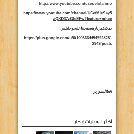
http://www.youtube.com/user/elolalimo
https://www.youtube.com/channel/UCefMieS4y5
aQKD37zGfsEFw?feature=mhee
يمكنكمزيارهصفحتناعلىجوجلبلس
https://plus.google.com/u/0/10036644945928281
2949/posts
العلاليموزين
أكثر السيارات إيجار