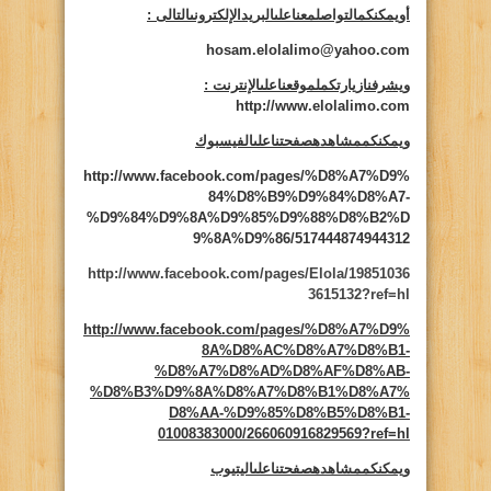
أويمكنكمالتواصلمعناعلىالبريدالإلكترونىالتالى
:
hosam.elolalimo@yahoo.com
ويشرفنازيارتكملموقعناعلىالإنترنت
:
http://www.elolalimo.com
ويمكنكممشاهدهصفحتناعلىالفيسبوك
http://www.facebook.com/pages/%D8%A7%D9%
84%D8%B9%D9%84%D8%A7-
%D9%84%D9%8A%D9%85%D9%88%D8%B2%D
9%8A%D9%86/517444874944312
http://www.facebook.com/pages/Elola/19851036
3615132?ref=hl
http://www.facebook.com/pages/%D8%A7%D9%
8A%D8%AC%D8%A7%D8%B1-
%D8%A7%D8%AD%D8%AF%D8%AB-
%D8%B3%D9%8A%D8%A7%D8%B1%D8%A7%
D8%AA-%D9%85%D8%B5%D8%B1-
01008383000/266060916829569?ref=hl
ويمكنكممشاهدهصفحتناعلىاليتيوب