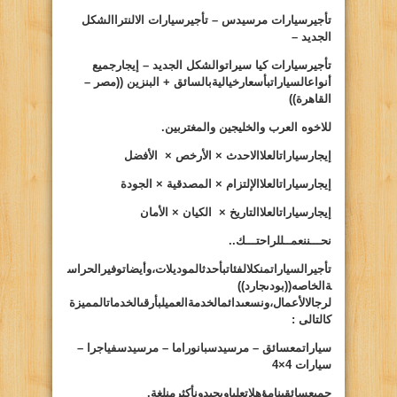
تأجيرسيارات مرسيدس – تأجيرسيارات الالنتراالشكل
الجديد –
تأجيرسيارات كيا سيراتوالشكل الجديد – إيجارجميع
أنواعالسياراتبأسعارخياليةبالسائق + البنزين ((مصر –
القاهرة))
للاخوه العرب والخليجين والمغتربين.
إيجارسيارات
العلا
الاحدث × الأرخص × الأفضل
إيجارسيارات
العلا
الإلتزام × المصدقية × الجودة
إيجارسيارات
العلا
التاريخ × الكيان × الأمان
نحـــننعمــللراحتـــك..
تأجيرالسياراتمنكلالفئاتبأحدثالموديلات،وأيضاتوفيرالحراس
ةالخاصه((
بودىجارد
))
لرجالالأعمال،ونسعىدائمالخدمةالعميلبأرقى
الخدماتالمميزة
كالتالى :
سياراتمعسائق – مرسيدسبانوراما – مرسيدسفياجرا –
سيارات 4×4
جميعسائقينامؤهلاتعلياويجيدونأكثرمنلغة.