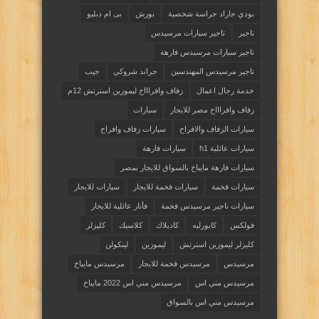
بودي جاراد حراسة شخصية
بورش
بى ام دبليو
تاجير
تاجير سيارات مرسيدس
تاجير سيارات مرسيدس فارهة
تاجير مرسيدس المهندسين
جراند شروكي
جيب
خدمة رجال اعمال
زفاف وافراااح ليموزين اسنرتش 12م
زفاف وافراااح مصر للايجار
سيارات
سيارات الزفاف والافراح
سيارات زفاف وافراح
سيارات عائلية h1
سيارات فارهة
سيارات فارهة مايباخ بالسواق للايجار بمصر
سيارات فخمة
سيارات فخمة للايجار
سيارات للايجار
سيارات ناجير مرسيدس فخمة
فأنار عائلية للايجار
فولكس
كابورليه
كاديلاك
كلاسيك
كليزلر
كليزلر ليموزين استرتش
ليموزين
لينكولن
مرسيدس
مرسيدس فخمة للايجار
مرسيدس مايباخ
مرسيدس مني اس
مرسيدس مني اس 2022 مايباخ
مرسيدس مني اس بالسواق