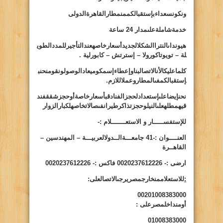
ونكونسعداءبإستقبالكممنمطارالقاهرةالدولى
خدمةشاملةعلىمدار 24 ساعة
هيونداىالنتراالشكلالجديدأسعارخاصهعندالتأجيرللمددالطوي
لة – تويوتاكورولا – إسترتش – كابورلية .
كلماعليكالأنالاتصالبناوإعطاءإسمكوميعادالوصولونقومنحنب
إستقبالكمفىالمطاروعملاللازم.
نحنإيضاعلىإستعدادلحجزالفنادقبأسعارخاصةأوحجزشققفند
قيهمطلهعلىالنيلوحجزتذاكرطيرانفىصالاتخاصهلكبارالزوار
للإستفســـــار و الاستعـــــــلام :-
العنــــوان :-
41
جامعـــةالــدولالعربيـــة – المهندسين –
القاهــرة
ارضى :- 0020237612226 فاكس :- 0020237612226
:
للاستعلاممنخارجمصريرجىالاتصالعلى:
00201008383000
أومنداخلمصرعلى
:
01008383000