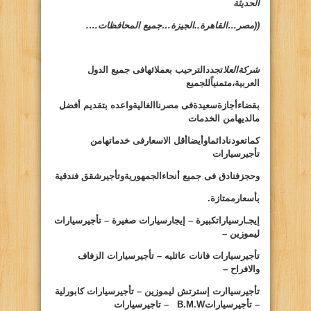
الحديثة
((مصر…القاهرة..الجيزة…جميع المحافظات….
شركةالعلا
تجددالترحيب بعملائهافى جميع الدول
العربية،متمنياًللجميع
بقضاءأجازةسعيدةفى مصرناالغاليةواعده بتقديم أفضل
مالديهامن الخدمات
كماتعودنادائماوأيضاأقل الاسعارفى خدماتهامن
تأجيرسيارات
وحجزفنادق فى جميع أنحاءالجمهوريةوتأجيرشقق فندقية
بأسعارممتازة.
إيجـارسياراتكبيرة – إيجارسيارات صغيرة – تأجيرسيارات
ليموزين –
تأجيرسيارات فانات عائليه – تأجيرسيارات الزفاف
والافراح –
تأجيرسياارت إسترتش ليموزين – تأجيرسيارات كابورلية
– تأجيرسيارات
B.M.W
– تاجيرسيارات