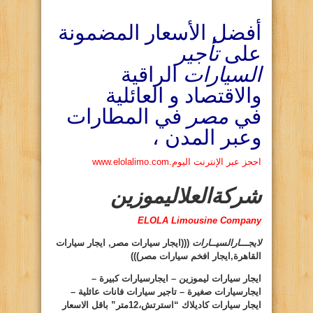
أفضل الأسعار المضمونة
على
تأجير
السيارات
الراقية
والاقتصاد و العائلية
في
مصر
في المطارات
وعبر المدن ،
احجز عبر الإنترنت اليوم.www.elolalimo.com
شركةالعلاليموزين
ELOLA Limousine Company
لايجـــارالسيــارات
(((ايجار سيارات مصر, ايجار سيارات
القاهرة,ايجار افخم سيارات مصر)))
ايجار سيارات ليموزين – ايجارسيارات كبيرة –
ايجارسيارات صغيرة – تاجير سيارات فانات عائلية –
ايجار سيارات كاديلاك “استرتش،12متر” باقل الاسعار