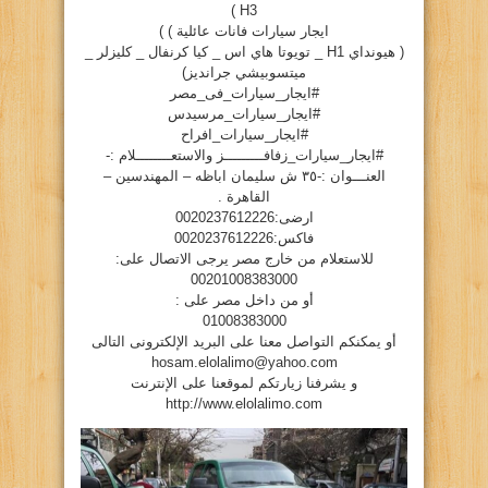
H3 )
ايجار سيارات فانات عائلية ) )
( هيونداي H1 _ تويوتا هاي اس _ كيا كرنفال _ كليزلر _
ميتسوبيشي جرانديز)
#ايجار_سيارات_فى_مصر
#ايجار_سيارات_مرسيدس
#ايجار_سيارات_افراح
#ايجار_سيارات_زفافـــــــــز والاستعــــــــلام :-
العنـــوان :-٣٥ ش سليمان اباظه – المهندسين –
القاهرة .
ارضى:0020237612226
فاكس:0020237612226
للاستعلام من خارج مصر يرجى الاتصال على:
00201008383000
أو من داخل مصر على :
01008383000
أو يمكنكم التواصل معنا على البريد الإلكترونى التالى
hosam.elolalimo@yahoo.com
و يشرفنا زيارتكم لموقعنا على الإنترنت
http://www.elolalimo.com