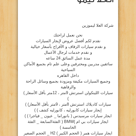
شركة العلا ليموزين
نحن نعمل لراحتك
نقدم لكم أفضل عروض لإيجار السيارات
و نقدم سيارات الزفاف و الأفراح بأسعار خيالية
و نقدم خدمات لرجال الأعمال
مدة عمل السائق 24 ساعه
سائقين مدربين ومحترفين وعلى علم تام بجميع الأماكن
السياحية
داخل القاهره
وجميع السيارات مكيفة ومزودة بجميع وسائل الراحة
والرفاهية
سيارات اللينكولن استرتش 9متر ، 12متر بأقل الأسعار.)
)
سيارات كاديلاك استرتش 8متر ، 9متر بأقل الأسعار) )
إيجار سيارات كابورليه ، كابورليه كشف ) )
ايجار سيارات مرسيدس ( بانوراما _ عيون _ فياجرا ) )
ايجار سيارات بي ام )BMW ( الفئةالسابعة _ الفئة
الخامسة )
ايجار سيارات همر ( الحجم الكبير ) H2 _ الحجم الصغير