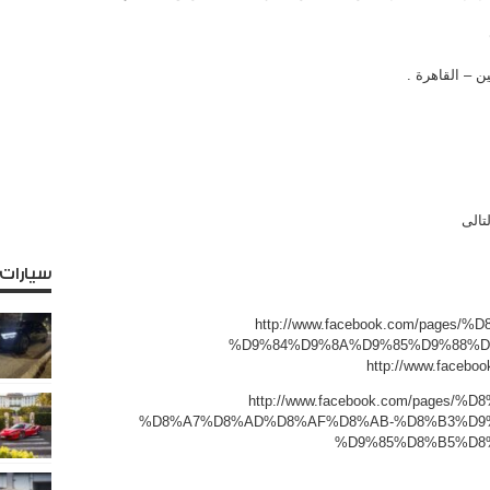
تالى
سيارات
http://www.facebook.com/page
%D9%84%D9%8A%D9%85%D9%88%D8%
http://www.facebo
http://www.facebook.com/page
%D8%A7%D8%AD%D8%AF%D8%AB-%D8%B3%D9
%D9%85%D8%B5%D8%B1-