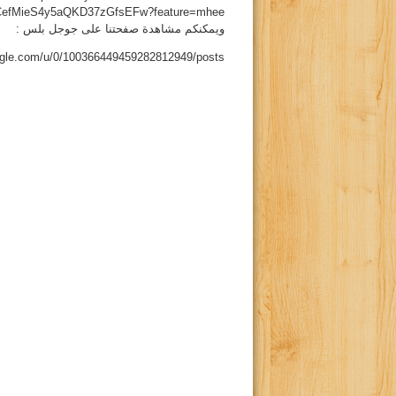
/UCefMieS4y5aQKD37zGfsEFw?feature=mhee
ويمكنكم مشاهدة صفحتنا على جوجل بلس :
oogle.com/u/0/100366449459282812949/posts