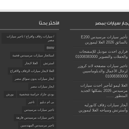
يجار سيارات بمصر
الأكثر بحثاً
/ سيارات زفاف وافراح / تاجير سيارات
تأجير سيارات مرسيدس E200
مصر
بالسائق 2026 العلا ليموزين
BMW
فراري احدث موديل للإسفنجات
استائجار سيارات مرسيدس فخمة
والحفلات والتصوير 01008383000
استرتش
العلا لايجار
تاجير سيارات مصفحه لاند كروزر
لرجال الأعمال والدبلوماسيين
العلا لايجار سيارات الزفاف والافراح
01008383000
ايجار سيارات بدون سواق مصر
العلا ليمو لتأجير احدث سيارات
ايجار سيارات مصر
مرسيدس 2026 بشكلها الجديد
بودي جاراد حراسة شخصية
بورش
المتطور ……
بى ام دبليو
تاجير
أيجار سيارات زفاف كابورليه
وأسترتش وسياحه العلا ليموزين
تاجير سيارات مرسيدس
تاجير سيارات مرسيدس فارهة
تاجير مرسيدس المهندسين