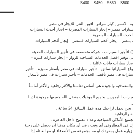
 لانسر , كيار سراتو , افيو , النترا للايجار في مصر
سيارات بمصر – إيجار السيارات المصرية – ايجار أحدث السيارات
احدث السيارات المصرية .
 بمصر – إيجار أفخم السيارات فىمصر – إيجار أفخم السيارات
ر)) لتأجير السيارات ، شركة متخصصة فى تأجير السيارات الحديثة
 توفير افضل الخدمات السياحية للزوار – إيجار سيارات كبيرة –
جار سيارات فانات عائلية .
اع السياراتبالسائق – تأجير سيارات فى مصر بأسعار مميزة – تأجير
سيارات فى مصر بأفضل الخدمات – تأجير سيارات فى مصر بأسعار
مصدقية والجودة هى أساس تعاملنا والأكثر رفاهية والأكثر أمانــاً
ارات الليموزين بجميع الموديلات بفضل الله جميعها موجودة لدينا .
ن نعمل لراحتك مده عمل السائق 24 ساعة .
 والرفاهية .
ميع الأماكن السياحية وعداد مفتوح داخل القاهرة .
ظارك فى المطاروفى أى وقت ، فى أى مكان هدفنا ان تحصل على رحلة
زيارة عمل بمفردك او مه مجموعة من الأصدقاء او مع العائلة إذا