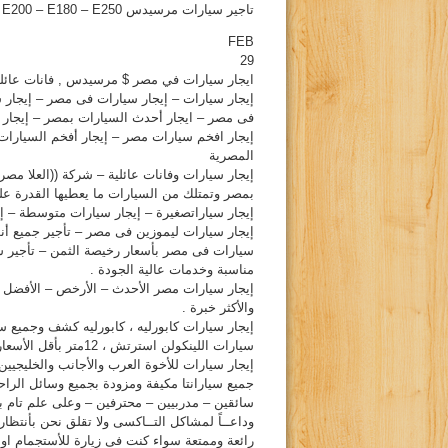
تاجير سيارات مرسيدس S400 – S450 – S560 – S500 – E200 – E180 – E250.
FEB
29
ايجار سيارات في مصر $ مرسيدس , فانات عائليه ,
إيجار سيارات – إيجار سيارات فى مصر – إيجار 
فى مصر – ايجار أحدث السيارات بمصر – إيجار 
إيجار افخم سيارات مصر – إيجار أفخم السيارات
المصرية
إيجار سيارات وفانات عائلية – شركة ((العلا مص
بمصر وتمتلك من السيارات ما يعطيها القدرة على
إيجار سياراتصغيرة – إيجار سيارات متوسطة – إي
إيجار سيارات ليموزين فى مصر – تأجير جميع أنو
سيارات فى مصر بأسعار رخيصة الثمن – تأجير 
مناسبة وخدمات عالية الجودة .
إيجار سيارات مصر الأحدث – الأرخص – الأفضل وال
والأكثر خبرة .
إيجار سيارات كابورليه ، كابورليه كشف وجميع سي
سيارات اللينكولن استرتش ، 12متر بأقل الأسعار .
إيجار سيارات للأخوة العرب والأجانب والخليجيين نح
جميع سيارانتا مكيفة ومزودة بجميع وسائل الراحة
سائقين – مدربيين – محترفين – وعلى علم تام بج
وداعــاً لمشاكل التــاكسى ولا تقلق نحن بأنت
رائعة وممتعة سواء كنت فى زيارة للأستجمام او 