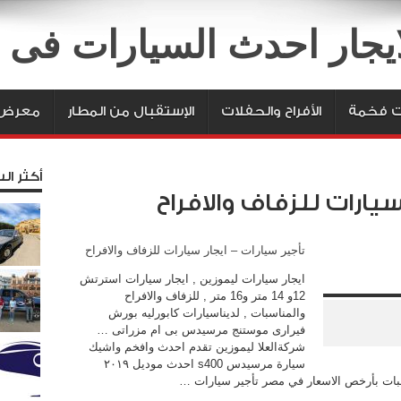
لايجار احدث السيارات فى
ت فخمة
الأفراح والحفلات
الإستقبال من المطار
معرض 
أكثر الس
سيارات للزفاف والافراح
تأجير سيارات – ايجار سيارات للزفاف والافراح
ايجار سيارات ليموزين , ايجار سيارات استرتش
12و 14 متر و16 متر , للزفاف والافراح
والمناسبات , لديناسيارات كابورليه بورش
فيرارى موستنج مرسيدس بى ام مزراتى …
شركةالعلا ليموزين تقدم احدث وافخم واشيك
سيارة مرسيدس s400 احدث موديل ٢٠١٩
اسبات بأرخص الاسعار في مصر تأجير سيارات …