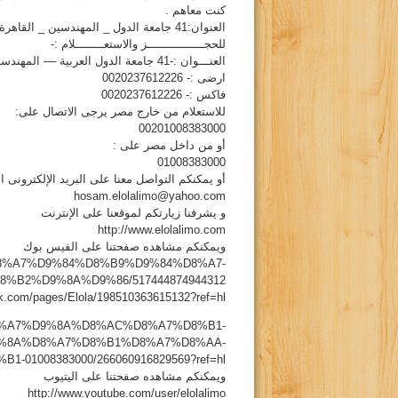
كنت معاهم .
العنوان:41 جامعة الدول _ المهندسين _ القاهرة
للحجــــــــــــــــز والاستعــــــــلام :-
العنـــوان :-41 جامعة الدول العربية –– المهندسين – القاهرة .
ارضى :- 0020237612226
فاكس :- 0020237612226
للاستعلام من خارج مصر يرجى الاتصال على:
00201008383000
أو من داخل مصر على :
01008383000
أو يمكنكم التواصل معنا على البريد الإلكترونى ال
hosam.elolalimo@yahoo.com
و يشرفنا زيارتكم لموقعنا على الإنترنت
http://www.elolalimo.com
ويمكنكم مشاهده صفحتنا على الفيس بوك
s/%D8%A7%D9%84%D8%B9%D9%84%D8%A7-
B2%D9%8A%D9%86/517444874944312
ok.com/pages/Elola/198510363615132?ref=hl
s/%D8%A7%D9%8A%D8%AC%D8%A7%D8%B1-
%8A%D8%A7%D8%B1%D8%A7%D8%AA-
01008383000/266060916829569?ref=hl
ويمكنكم مشاهده صفحتنا على اليتيوب
http://www.youtube.com/user/elolalimo