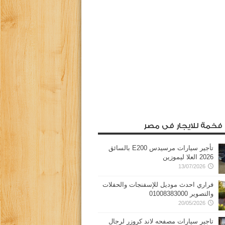
 فخمة للايجار فى مصر
تأجير سيارات مرسيدس E200 بالسائق
2026 العلا ليموزين
13/07/2026
فراري احدث موديل للإسفنجات والحفلات
والتصوير 01008383000
20/05/2026
تاجير سيارات مصفحه لاند كروزر لرجال