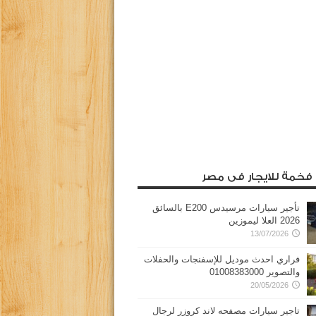
 فخمة للايجار فى مصر
تأجير سيارات مرسيدس E200 بالسائق
2026 العلا ليموزين
13/07/2026
فراري احدث موديل للإسفنجات والحفلات
والتصوير 01008383000
20/05/2026
تاجير سيارات مصفحه لاند كروزر لرجال