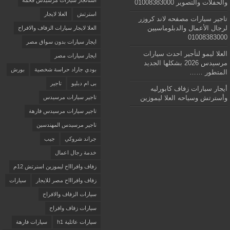
استائجار سيارات مرسيدس فخمة
والحفلات والتصوير 01008383000
استرتش
العلا لايجار
تاجير سيارات مصفحه لاند كروزر
لرجال الأعمال والدبلوماسيين
العلا لايجار سيارات الزفاف والافراح
01008383000
ايجار سيارات بدون سواق مصر
العلا ليمو لتأجير احدث سيارات
ايجار سيارات مصر
مرسيدس 2026 بشكلها الجديد
بودي جاراد حراسة شخصية
بورش
المتطور ……
بى ام دبليو
تاجير
أيجار سيارات زفاف كابورليه
وأسترتش وسياحه العلا ليموزين
تاجير سيارات مرسيدس
تاجير سيارات مرسيدس فارهة
تاجير مرسيدس المهندسين
جراند شروكي
جيب
خدمة رجال اعمال
زفاف وافراااح ليموزين اسنرتش 12م
زفاف وافراااح مصر للايجار
سيارات
سيارات الزفاف والافراح
سيارات زفاف وافراح
سيارات عائلية h1
سيارات فارهة