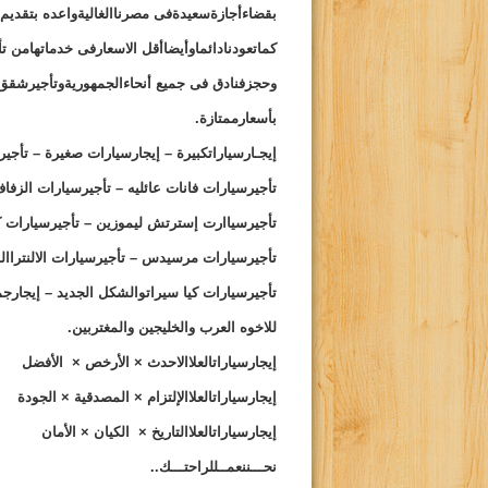
بقضاءأجازةسعيدةفى مصرناالغاليةواعده بتقديم
كماتعودنادائماوأيضاأقل الاسعارفى خدماتهامن ت
وحجزفنادق فى جميع أنحاءالجمهوريةوتأجيرشقق 
بأسعارممتازة.
إيجـارسياراتكبيرة – إيجارسيارات صغيرة – تأجي
تأجيرسيارات فانات عائليه – تأجيرسيارات الزفاف
تأجيرسياارت إسترتش ليموزين – تأجيرسيارات كا
تأجيرسيارات مرسيدس – تأجيرسيارات الالنتراال
تأجيرسيارات كيا سيراتوالشكل الجديد – إيجارجمي
للاخوه العرب والخليجين والمغتربين.
إيجارسيارات
العلا
الاحدث × الأرخص × الأفضل
إيجارسيارات
العلا
الإلتزام × المصدقية × الجودة
إيجارسيارات
العلا
التاريخ × الكيان × الأمان
نحـــننعمــللراحتـــك..