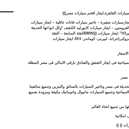
سيارات القاهرة,ايجار افخم سيارات مصر)))
يجارسيارات صغيرة – تاجير سيارات فانات عائلية – ايجار سيارات
اسعار لزفاف العروسين – ايجار سيارات كابورليه الكشف *وكل انواعها الحديثة
ر
H3
” ايجار سيارات (((
BMW
الفئة السابعة – الفئة
}
جراند- لبيرتى- كوماندر-
4X4
ايجار سيارات
الاسعار
 السياحية فى ايجار الشقق والفنادق بارقى الاماكن فى مصر المطلة
 مصر
لحديثة فى مصر وتاجير السيارات بالسائق والبنزين وجميع سائقينا
لسياحية وجميع السيارات مانيوال واتوماتيك مكيفة ومزودة بجميع
ا من جميع انحاء العالم
امكانية
رات ))
))