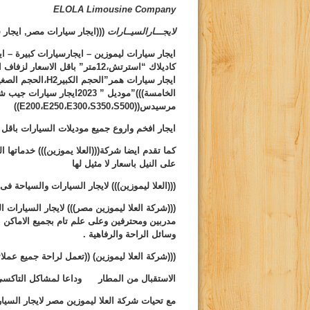
ELOLA Limousine Company
لايجـــارالسيــارات
(((ايجار سيارات مصر, ايجار 
ايجار سيارات ليموزين – ايجارسيارات كبيرة – ا
كاديلاك “استرتش،12متر” باقل ال
ايجار سيارات همر”الحجم الكبير
H2
،الحجم الصغي
الخامسة)))”موديل ” 2023ايجار سيارات جيب شروكى
مرسيدس((
S500
،
S350
،
E300
،
E250
،
E200
))
ايجار افخم واروع جميع موديلات السيارات باقل 
كما تقدم ايضا شركة(((العلا يموزين))) خدماتها
على النيل باسعار لا مثيل لها
(((العلا ليموزين)))
لايجار السيارات والسياحة فى
(((شركة العلا ليموزين مصر)))
لايجار السيارات ا
مدربين ومحترفين وعلى علم تام بجميع الاماكن ا
وسائل الراحة والرفاهية .
(((شركة العلا ليموزين)
((
تعمل لراحة جميع عملائه
الاستقبال من المطار وداعا لمشاكل التاكسى 
مع تحيات شركة العلا ليموزين مصر لايجار السيا