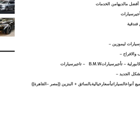
 أفضل مالديهامن الخدمات
أجيرسيارات
فندقية
رسيارات ليموزين –
 والافراح –
بورلية – تأجيرسيارات
B.M.W
– تاجيرسيارات
شكل الجديد –
ع أنواعالسياراتبأسعارخياليةبالسائق + البنزين ((مصر –القاهرة))