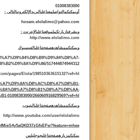
01008383000
أويمكنكمالتواصلمعناعلىالبريدالإلكترونىالتالى
:
hosam.elolalimo@yahoo.com
ويشرفنازيارتكملموقعناعلىالإنترنت
:
http://www.elolalimo.com
ويمكنكممشاهدهصفحتناعلىالفيسبوك
s/%D8%A7%D9%84%D8%B9%D9%84%D8%A7-
B2%D9%8A%D9%86/517444874944312
com/pages/Elola/198510363615132?ref=hl
/%D8%A7%D9%8A%D8%AC%D8%A7%D8%B1-
%8A%D8%A7%D8%B1%D8%A7%D8%AA-
01008383000/266060916829569?ref=hl
ويمكنكممشاهدهصفحتناعلىاليتيوب
http://www.youtube.com/user/elolalimo
CefMieS4y5aQKD37zGfsEFw?feature=mhee
يمكنكمزيارهصفحتناعلىجوجلبلس