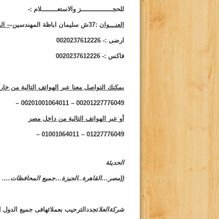
للحجــــــــــــــــز والاستعــــــــلام :-
العنـــوان
:37ش سليمان اباظة المهندسين-
– ال
ارضى :- 0020237612226
فاكس :- 0020237612226
يمكنك التواصل معنا عبر الهواتف التالية من خا
00201227776049 – 00201001064011 –
أو عبر الهواتف التالية من داخل مصر
01227776049 – 01001064011 –
الحديثة
((مصر…القاهرة..الجيزة…جميع المحافظات….
شركةالعلا
تجددالترحيب بعملائهافى جميع الدول الع