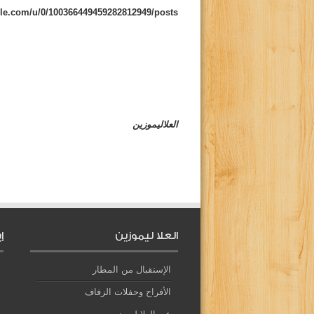
gle.com/u/0/100366449459282812949/posts
العلاليموزين
العلا ليموزين
إ
الإستقبال من المطار
الأفراح وحفلات الزفاف