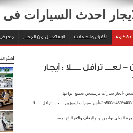
لايجار احدث السيارات فى
ت فخمة
الأفراح والحفلات
الإستقبال من المطار
معرض ا
أكثر الس
عــــ ترأفل ـــــلا : أيجار
س -أيحار سيارأت مرسيدس بجميع انواعها
s500/s450/s400
http://تأجير سيارأت ليموزين – لعــــ ترأفل ـــــلا :
رة الدولي -وليموزين والزفاف والافرااااح بمصر