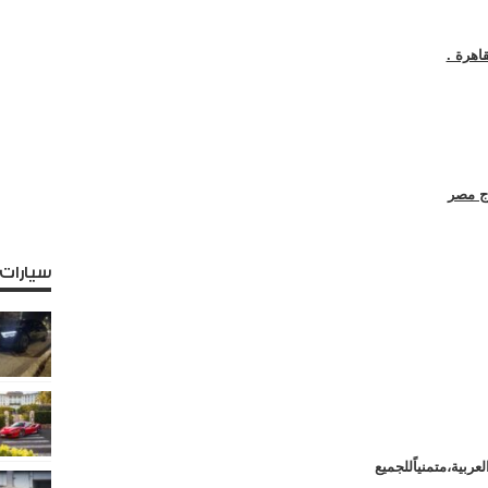
قاهرة .
رج مصر
سيارات
ربية،متمنياًللجميع