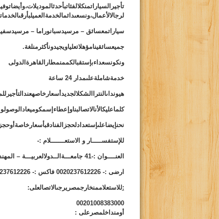
تأجيرالسياراتمنكلالفئاتبأحدثالموديلات،وأيضاتوف
لرجالالأعمال،ونسعىدائمالخدمةالعميلبأرقى
الخدمات
سياراتمعسائق – مرسيدسبانوراما – مرسيدسفياجرا
جميعسائقينامؤهلاتعلياويجيدونأكثرمنلغة.
ونكونسعداءبإستقبالكممنمطارالقاهرةالدولى
خدمةشاملةعلىمدار 24 ساعة
هيونداىالنتراالشكلالجديدأسعارخاصهعندالتأجيرللم
كلماعليكالأنالاتصالبناوإعطاءإسمكوميعادالوصولو
نحنإيضاعلىإستعدادلحجزالفنادقبأسعارخاصةأوحجزش
للإستفســـــار و الاستعـــــــلام :-
العنــــوان :-
41
جامعـــةالــدولالعربيـــة – المه
ارضى :- 0020237612226 فاكس :- 0020237612226
:
للاستعلاممنخارجمصريرجىالاتصالعلى:
00201008383000
أومنداخلمصرعلى
: