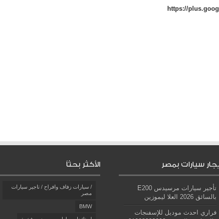
https://plus.goo
يجار سيارات بمصر
الأكثر بحثاً
/ سيارات زفاف وافراح / تاجير سيارات
تأجير سيارات مرسيدس E200
مصر
بالسائق 2026 العلا ليموزين
BMW
فراري احدث موديل للإسفنجات