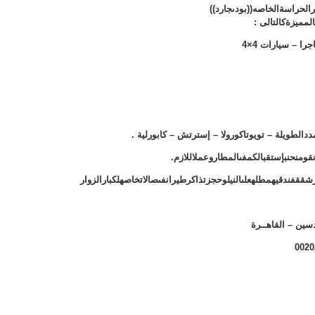
يرالحراسةالخاصه((
بودىجارد
))
المميزةكالتالى :
 – سيارات 4×4
ددالطويلة – تويوتاكورولا – إسترتش – كابورلية .
نقومنحنبإستقبالكمفىالمطاروعملاللازم.
ققفندقيهمطلهعلىالنيلوحجزتذاكرطيرانفىصالاتخاصهلكبارالزوار
ندسين – القاهــرة