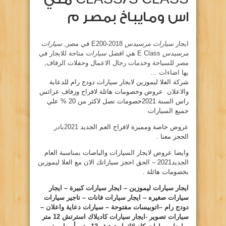
اس ومايباخ بمصر م
ايجار
سيارات مرسيدس
E200-2018 في مصر,
سيارات
مرسيدس
E Class هي افضل
سيارات
متاحة للايجار في
مصر للسياحة وخدمات رجال الاعمال وحفلات الزفاف,
بها اضاءات
…
شركة العلا ليموزين لايجار سيارات دودج رام للدعاية
والاعلان عروض وخصومات هائلة لافراح وزفاف عرائس
راس السنة 2021خصومات تصل لاكثر من 20 % علي
جميع السيارات
عروض خاصة ومميزة لافراح العم الجديد
2021بادر
الحجز معنا .
وايضا عروض لايجار السيارات والباصات بمناسبة العام
الجديد2021 – الحق احجز سياراتك الان مع العلا ليموزين
بخصومات هائلة .
ايجار سيارات ليموزين – ايجار سيارات كبيرة – ايجار
سيارات صغيره – ايجار سيارات فانات – تاجير سيارات
دودج رام –اتوبيسات مفتوحة – سيارات دعاية واعلان –
سيارات تصوير -ايجار سيارات كاديلاك استرتش 12 متر