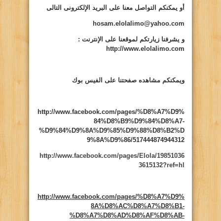
أو يمكنكم التواصل معنا على البريد الإلكترونى التالى
hosam.elolalimo@yahoo.com
و يشرفنا زيارتكم لموقعنا على الإنترنت
:
http://www.elolalimo.com
ويمكنكم مشاهده صفحتنا على الفيس بوك
http://www.facebook.com/pages/%D8%A7%D9%
84%D8%B9%D9%84%D8%A7-
%D9%84%D9%8A%D9%85%D9%88%D8%B2%D
9%8A%D9%86/517444874944312
http://www.facebook.com/pages/Elola/19851036
3615132?ref=hl
http://www.facebook.com/pages/%D8%A7%D9%
8A%D8%AC%D8%A7%D8%B1-
%D8%A7%D8%AD%D8%AF%D8%AB-