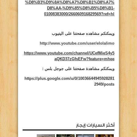
%D8%B3%D9%8A%D8%A7%D8%B1%D8%A7%
D8%AA-%D9%85%D8%B5%D8%B1-
01008383000/266060916829569?ref=hl
ويمكنكم مشاهده صفحتنا على اليتيوب
http://www.youtube.com/user/elolalimo
https://www.youtube.com/channel/UCefMieS4y5
aQKD37zGfsEFw?feature=mhee
ويمكنكم مشاهدة صفحتنا على جوجل بلس :
https://plus.google.com/u/0/10036644945928281
2949/posts
أكثر السيارات إيجار