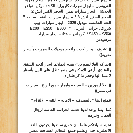
– ايجار سيارات كاديلاك استرتش 12 متر بأسعار مغريه
للعروسين – ايجار سيارات كابورلية الكشف وكل انواعها
الحديثة – ايجار سيارات همر” الحجم الكبير اتش 2 –
الحجم الصغير اتش 3 ” – ايجار سيارات الفئه السابعه ”
الفئه الخامسه موديل 2020 – ايجار سيارات جيب
شروكى جراند – ليبرتى –”
E200 – E250 – E300 –
S450 – S560
“
كوماندر – 4*4 – ايجار سيارات
مرسيدس
((نتشرف بأيجار أحدث وأفخم موديلات السيارات بأسعار
مغرية))
((شركه
العلا
ليموزين))
تقدم لعملائها ايجار أفخم الشقق
والفنادق بأرقى الاماكن فى مصر تطل على النيل بأسعار
لا مثيل لها وحجز تذاكر طياران
((
العلا ليموزين
– للسياحه وايجار جميع انواع السيارات
فى مصر))
نتمتع ايضا “بالمصدقيه – الامانه – الثقه – الالتزام”
كما ايضا يوجد لدينا خدمه الحراسه الخاصه لرجال
العمال وغيرهم
نحيط سيادتكم علما بان جميع سائقينا يجيدون اللغه
الانجليزيه جيدا ويعلمو جميع المعالم السياحيه بمصر