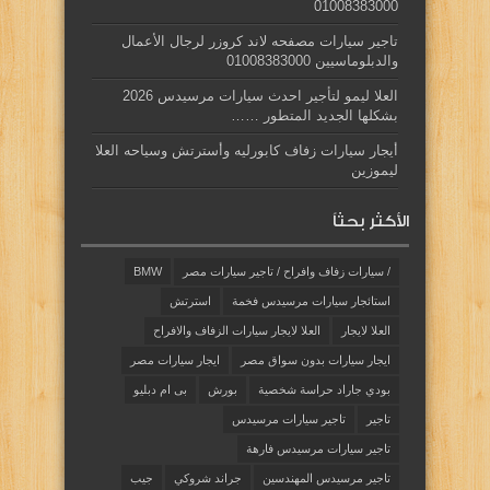
01008383000
تاجير سيارات مصفحه لاند كروزر لرجال الأعمال
والدبلوماسيين 01008383000
العلا ليمو لتأجير احدث سيارات مرسيدس 2026
بشكلها الجديد المتطور ……
أيجار سيارات زفاف كابورليه وأسترتش وسياحه العلا
ليموزين
الأكثر بحثاً
/ سيارات زفاف وافراح / تاجير سيارات مصر
BMW
استائجار سيارات مرسيدس فخمة
استرتش
العلا لايجار
العلا لايجار سيارات الزفاف والافراح
ايجار سيارات بدون سواق مصر
ايجار سيارات مصر
بودي جاراد حراسة شخصية
بورش
بى ام دبليو
تاجير
تاجير سيارات مرسيدس
تاجير سيارات مرسيدس فارهة
تاجير مرسيدس المهندسين
جراند شروكي
جيب