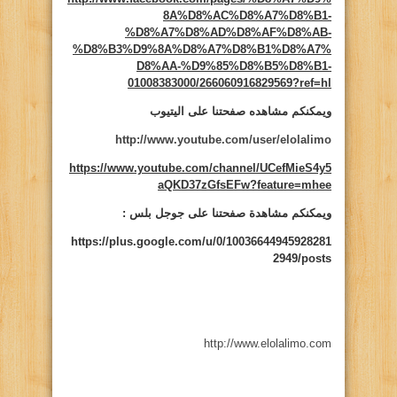
8A%D8%AC%D8%A7%D8%B1-
%D8%A7%D8%AD%D8%AF%D8%AB-
%D8%B3%D9%8A%D8%A7%D8%B1%D8%A7%
D8%AA-%D9%85%D8%B5%D8%B1-
01008383000/266060916829569?ref=hl
ويمكنكم مشاهده صفحتنا على اليتيوب
http://www.youtube.com/user/elolalimo
https://www.youtube.com/channel/UCefMieS4y5
aQKD37zGfsEFw?feature=mhee
ويمكنكم مشاهدة صفحتنا على جوجل بلس :
https://plus.google.com/u/0/10036644945928281
2949/posts
http://www.elolalimo.com