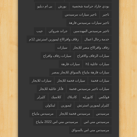
بودي جاراد حراسة شخصية
بورش
بى ام دبليو
تاجير
تاجير سيارات مرسيدس
تاجير سيارات مرسيدس فارهة
تاجير مرسيدس المهندسين
جراند شروكي
جيب
خدمة رجال اعمال
زفاف وافراااح ليموزين اسنرتش 12م
زفاف وافراااح مصر للايجار
سيارات
سيارات الزفاف والافراح
سيارات زفاف وافراح
سيارات عائلية h1
سيارات فارهة
سيارات فارهة مايباخ بالسواق للايجار بمصر
سيارات فخمة
سيارات فخمة للايجار
سيارات للايجار
سيارات ناجير مرسيدس فخمة
فأنار عائلية للايجار
فولكس
كابورليه
كاديلاك
كلاسيك
كليزلر
كليزلر ليموزين استرتش
ليموزين
لينكولن
مرسيدس
مرسيدس فخمة للايجار
مرسيدس مايباخ
مرسيدس مني اس
مرسيدس مني اس 2022 مايباخ
مرسيدس مني اس بالسواق