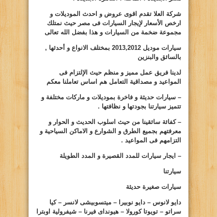
شركة العلا تقدم اقوى عروض و احدث الموديلات و
ارخص الأسعار لإيجار السيارات فى مصر حيث نمتلك
مجموعة ضخمة من السيارات و هذا بفضل الله تعالى
سيارات موديل
2012
,
2013
بمختلف الانواع و أحدثها ,
بالسائق والبنزين
لدينا فريق عمل مميز و منظم حيث الإلتزام فى
المواعيد و مصداقية التعامل هم اساس تعاملنا معكم
– سيارات حديثة و فاخرة بموديلات و ماركات مختلفة و
تتميز سيارتنا بجودتها و نظافتها .
– كفائة سائقينا من حيث اسلوب الحديث و الحوار و
معرفتهم بجميع الطرق و الشوارع و الاماكن السياحية و
التزامهم فى المواعيد .
– ايجار سيارات للمدد القصيرة و المدد الطويلة
سيارتنا
سيارات صغيرة حديثة
دايو لانوس – دايو نوبيرا – ميتسوبيشى لانسر – كيا
سراتو – تويوتا كورولا – هيونداى فيرنا – شيفرولية اوبترا