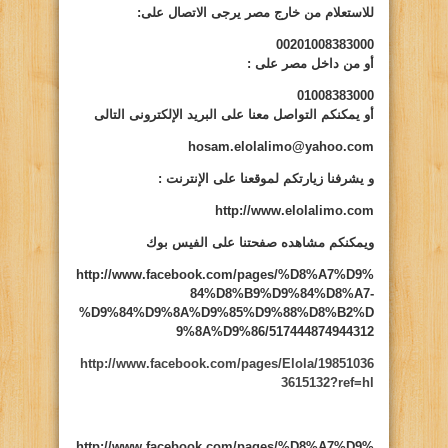
للاستعلام من خارج مصر يرجى الاتصال على:
00201008383000
أو من داخل مصر على
:
01008383000
أو يمكنكم التواصل معنا على البريد الإلكترونى التالى
hosam.elolalimo@yahoo.com
و يشرفنا زيارتكم لموقعنا على الإنترنت
:
http://www.elolalimo.com
ويمكنكم مشاهده صفحتنا على الفيس بوك
http://www.facebook.com/pages/%D8%A7%D9%
84%D8%B9%D9%84%D8%A7-
%D9%84%D9%8A%D9%85%D9%88%D8%B2%D
9%8A%D9%86/517444874944312
http://www.facebook.com/pages/Elola/19851036
3615132?ref=hl
http://www.facebook.com/pages/%D8%A7%D9%