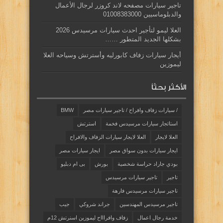
تاجير سيارات مصفحه لاند كروزر لرجال الأعمال
والدبلوماسيين 01008383000
العلا ليمو لتأجير احدث سيارات مرسيدس 2026
بشكلها الجديد المتطور ……
أيجار سيارات زفاف كابورليه وأسترتش وسياحه العلا
ليموزين
الأكثر بحثاً
/ سيارات زفاف وافراح / تاجير سيارات مصر
BMW
استائجار سيارات مرسيدس فخمة
استرتش
العلا لايجار
العلا لايجار سيارات الزفاف والافراح
ايجار سيارات بدون سواق مصر
ايجار سيارات مصر
بودي جاراد حراسة شخصية
بورش
بى ام دبليو
تاجير
تاجير سيارات مرسيدس
تاجير سيارات مرسيدس فارهة
تاجير مرسيدس المهندسين
جراند شروكي
جيب
خدمة رجال اعمال
زفاف وافراااح ليموزين اسنرتش 12م