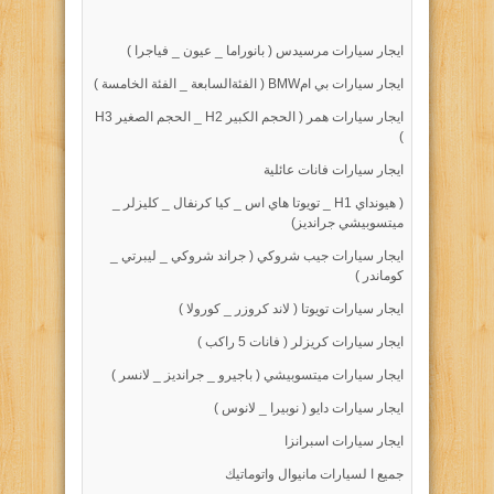
ايجار سيارات مرسيدس ( بانوراما _ عيون _ فياجرا )
ايجار سيارات بي امBMW ( الفئةالسابعة _ الفئة الخامسة )
ايجار سيارات همر ( الحجم الكبير H2 _ الحجم الصغير H3
)
ايجار سيارات فانات عائلية
( هيونداي H1 _ تويوتا هاي اس _ كيا كرنفال _ كليزلر _
ميتسوبيشي جرانديز)
ايجار سيارات جيب شروكي ( جراند شروكي _ ليبرتي _
كوماندر )
ايجار سيارات تويوتا ( لاند كروزر _ كورولا )
ايجار سيارات كريزلر ( فانات 5 راكب )
ايجار سيارات ميتسوبيشي ( باجيرو _ جرانديز _ لانسر )
ايجار سيارات دايو ( نوبيرا _ لانوس )
ايجار سيارات اسبرانزا
جميع ا لسيارات مانيوال واتوماتيك