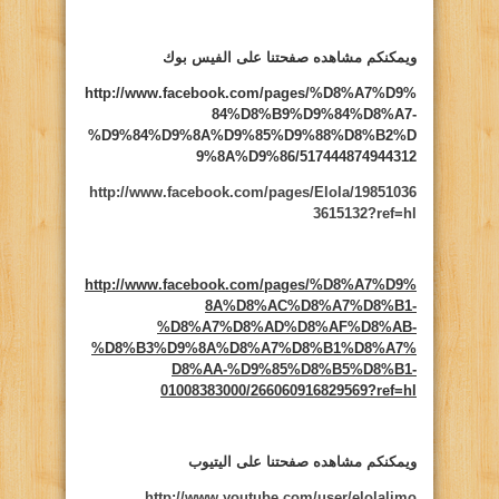
ويمكنكم مشاهده صفحتنا على الفيس بوك
http://www.facebook.com/pages/%D8%A7%D9%
84%D8%B9%D9%84%D8%A7-
%D9%84%D9%8A%D9%85%D9%88%D8%B2%D
9%8A%D9%86/517444874944312
http://www.facebook.com/pages/Elola/19851036
3615132?ref=hl
http://www.facebook.com/pages/%D8%A7%D9%
8A%D8%AC%D8%A7%D8%B1-
%D8%A7%D8%AD%D8%AF%D8%AB-
%D8%B3%D9%8A%D8%A7%D8%B1%D8%A7%
D8%AA-%D9%85%D8%B5%D8%B1-
01008383000/266060916829569?ref=hl
ويمكنكم مشاهده صفحتنا على اليتيوب
http://www.youtube.com/user/elolalimo