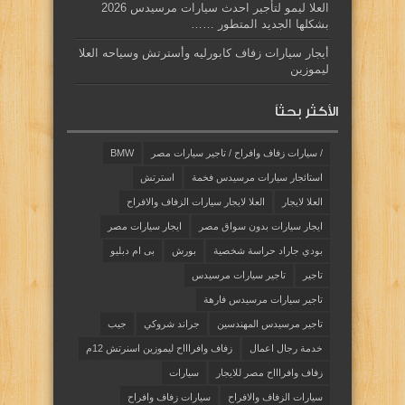
العلا ليمو لتأجير احدث سيارات مرسيدس 2026
بشكلها الجديد المتطور ……
أيجار سيارات زفاف كابورليه وأسترتش وسياحه العلا
ليموزين
الأكثر بحثاً
/ سيارات زفاف وافراح / تاجير سيارات مصر
BMW
استائجار سيارات مرسيدس فخمة
استرتش
العلا لايجار
العلا لايجار سيارات الزفاف والافراح
ايجار سيارات بدون سواق مصر
ايجار سيارات مصر
بودي جاراد حراسة شخصية
بورش
بى ام دبليو
تاجير
تاجير سيارات مرسيدس
تاجير سيارات مرسيدس فارهة
تاجير مرسيدس المهندسين
جراند شروكي
جيب
خدمة رجال اعمال
زفاف وافراااح ليموزين اسنرتش 12م
زفاف وافراااح مصر للايجار
سيارات
سيارات الزفاف والافراح
سيارات زفاف وافراح