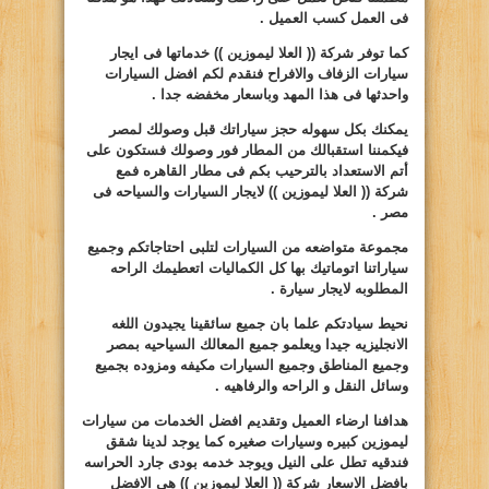
فى العمل كسب العميل .
كما توفر شركة (( العلا ليموزين )) خدماتها فى ايجار
سيارات الزفاف والافراح فنقدم لكم افضل السيارات
واحدثها فى هذا المهد وباسعار مخفضه جدا .
يمكنك بكل سهوله حجز سياراتك قبل وصولك لمصر
فيكمننا استقبالك من المطار فور وصولك فستكون على
أتم الاستعداد بالترحيب بكم فى مطار القاهره فمع
شركة (( العلا ليموزين )) لايجار السيارات والسياحه فى
مصر .
مجموعة متواضعه من السيارات لتلبى احتاجاتكم وجميع
سياراتنا اتوماتيك بها كل الكماليات اتعطيمك الراحه
المطلوبه لايجار سيارة .
نحيط سيادتكم علما بان جميع سائقينا يجيدون اللغه
الانجليزيه جيدا ويعلمو جميع المعالك السياحيه بمصر
وجميع المناطق وجميع السيارات مكيفه ومزوده بجميع
وسائل النقل و الراحه والرفاهيه .
هدافنا ارضاء العميل وتقديم افضل الخدمات من سيارات
ليموزين كبيره وسيارات صغيره كما يوجد لدينا شقق
فندقيه تطل على النيل ويوجد خدمه بودى جارد الحراسه
بافضل الاسعار شركة (( العلا ليموزين )) هى الافضل