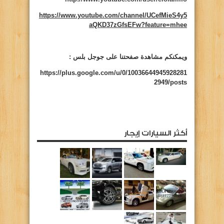
https://www.youtube.com/channel/UCefMieS4y5
aQKD37zGfsEFw?feature=mhee
ويمكنكم مشاهدة صفحتنا على جوجل بلس :
https://plus.google.com/u/0/10036644945928281
2949/posts
أكثر السيارات إيجار