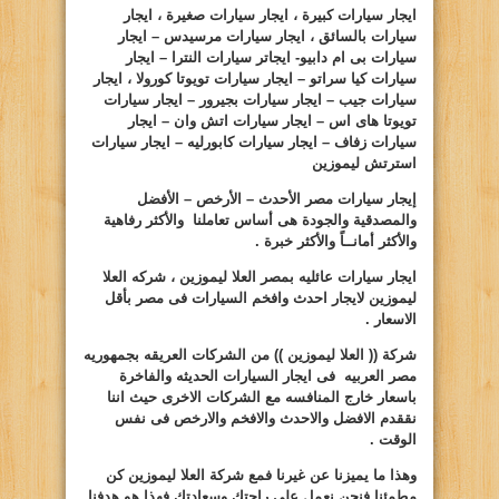
ايجار سيارات كبيرة ، ايجار سيارات صغيرة ، ايجار
سيارات بالسائق ، ايجار سيارات مرسيدس – ايجار
سيارات بى ام دابيو- ايجاتر سيارات النترا – ايجار
سيارات كيا سراتو – ايجار سيارات تويوتا كورولا ، ايجار
سيارات جيب – ايجار سيارات بجيرور – ايجار سيارات
تويوتا هاى اس – ايجار سيارات اتش وان – ايجار
سيارات زفاف – ايجار سيارات كابورليه – ايجار سيارات
استرتش ليموزين
إيجار سيارات مصر الأحدث – الأرخص – الأفضل
والمصدقية والجودة هى أساس تعاملنا والأكثر رفاهية
والأكثر أمانــاً والأكثر خبرة .
ايجار سيارات عائليه بمصر العلا ليموزين ، شركه العلا
ليموزين لايجار احدث وافخم السيارات فى مصر بأقل
الاسعار .
شركة (( العلا ليموزين )) من الشركات العريقه بجمهوريه
مصر العربيه فى ايجار السيارات الحديثه والفاخرة
باسعار خارج المنافسه مع الشركات الاخرى حيث اننا
نققدم الافضل والاحدث والافخم والارخص فى نفس
الوقت .
وهذا ما يميزنا عن غيرنا فمع شركة العلا ليموزين كن
مطمئنا فنحن نعمل على راحتك وسعادتك فهذا هو هدفنا