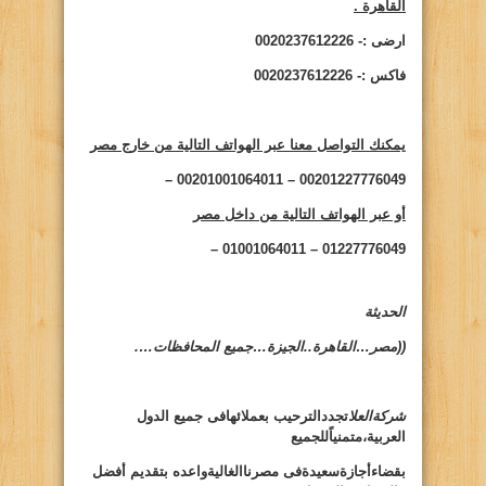
القاهرة .
ارضى :- 0020237612226
فاكس :- 0020237612226
يمكنك التواصل معنا عبر الهواتف التالية من خارج مصر
00201227776049 – 00201001064011 –
أو عبر الهواتف التالية من داخل مصر
01227776049 – 01001064011 –
الحديثة
((مصر…القاهرة..الجيزة…جميع المحافظات….
شركةالعلا
تجددالترحيب بعملائهافى جميع الدول
العربية،متمنياًللجميع
بقضاءأجازةسعيدةفى مصرناالغاليةواعده بتقديم أفضل