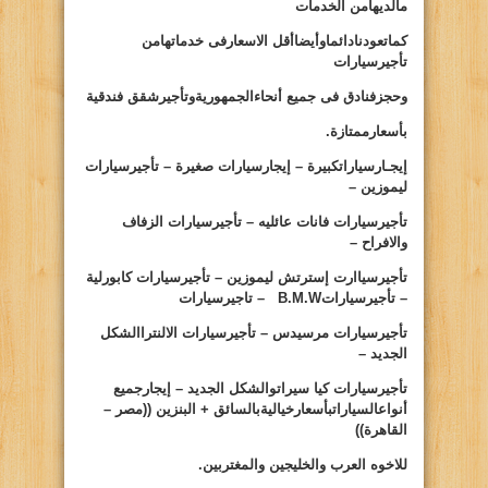
مالديهامن الخدمات
كماتعودنادائماوأيضاأقل الاسعارفى خدماتهامن
تأجيرسيارات
وحجزفنادق فى جميع أنحاءالجمهوريةوتأجيرشقق فندقية
بأسعارممتازة.
إيجـارسياراتكبيرة – إيجارسيارات صغيرة – تأجيرسيارات
ليموزين –
تأجيرسيارات فانات عائليه – تأجيرسيارات الزفاف
والافراح –
تأجيرسياارت إسترتش ليموزين – تأجيرسيارات كابورلية
– تأجيرسيارات
B.M.W
– تاجيرسيارات
تأجيرسيارات مرسيدس – تأجيرسيارات الالنتراالشكل
الجديد –
تأجيرسيارات كيا سيراتوالشكل الجديد – إيجارجميع
أنواعالسياراتبأسعارخياليةبالسائق + البنزين ((مصر –
القاهرة))
للاخوه العرب والخليجين والمغتربين.