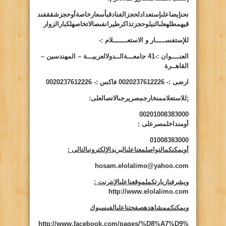
نحنإيضاعلىإستعدادلحجزالفنادقبأسعارخاصةأوحجزشققفند
قيهمطلهعلىالنيلوحجزتذاكرطيرانفىصالاتخاصهلكبارالزوار
للإستفســـــار و الاستعـــــــلام :-
العنــــوان :-
41
جامعـــةالــدولالعربيـــة – المهندسين –
القاهــرة
ارضى :- 0020237612226 فاكس :- 0020237612226
:
للاستعلاممنخارجمصريرجىالاتصالعلى:
00201008383000
أومنداخلمصرعلى
:
01008383000
أويمكنكمالتواصلمعناعلىالبريدالإلكترونىالتالى
:
hosam.elolalimo@yahoo.com
ويشرفنازيارتكملموقعناعلىالإنترنت
:
http://www.elolalimo.com
ويمكنكممشاهدهصفحتناعلىالفيسبوك
http://www.facebook.com/pages/%D8%A7%D9%