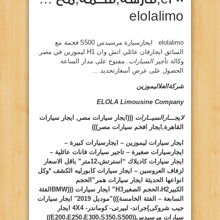
elolalimo
elolalimo ايجارسيارة مرسيدس S500
فخمة
مع
السائق ايجارفان عائلي اتش وان H1 ليموزين في مصر.
وكالة تأجير
السيارات
. مفتوح على مدار الساعة.
الحصول على عرض أسعارتحديد …
شركةالعلاليموزين
ELOLA Limousine Company
لايجـــارالسيــارات
(((ايجار سيارات مصر, ايجار سيارات
القاهرة,ايجار افخم سيارات مصر)))
ايجار سيارات ليموزين – ايجارسيارات كبيرة –
ايجارسيارات صغيرة – تاجير سيارات فانات عائلية –
ايجار سيارات كاديلاك “استرتش،12متر” باقل الاسعار
لزفاف العروسين – ايجار سيارات كابورليه الكشف *وكل
انواعها الحديثة ايجار سيارات همر”الحجم
الكبير
H2
،الحجم الصغير
H3
” ايجار سيارات (((
BMW
الفئة
السابعة – الفئة الخامسة)))”موديل 2019″ ايجار سيارات
جيب شروكى
}
جراند- لبيرتى- كوماندر-
4X4
ايجار
سيارات مرسيدس((
S500
،
S350
،
E300
،
E250
،
E200
))