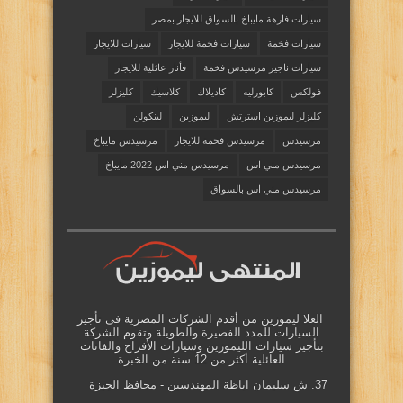
سيارات فارهة مايباخ بالسواق للايجار بمصر
سيارات فخمة
سيارات فخمة للايجار
سيارات للايجار
سيارات ناجير مرسيدس فخمة
فأنار عائلية للايجار
فولكس
كابورليه
كاديلاك
كلاسيك
كليزلر
كليزلر ليموزين استرتش
ليموزين
لينكولن
مرسيدس
مرسيدس فخمة للايجار
مرسيدس مايباخ
مرسيدس مني اس
مرسيدس مني اس 2022 مايباخ
مرسيدس مني اس بالسواق
العلا ليموزين من أقدم الشركات المصرية فى تأجير
السيارات للمدد الفصيرة والطويلة وتقوم الشركة
بتأجير سيارات الليموزين وسيارات الأفراح والفانات
العائلية أكثر من 12 سنة من الخبرة
37. ش سليمان اباظة المهندسين - محافظ الجيزة