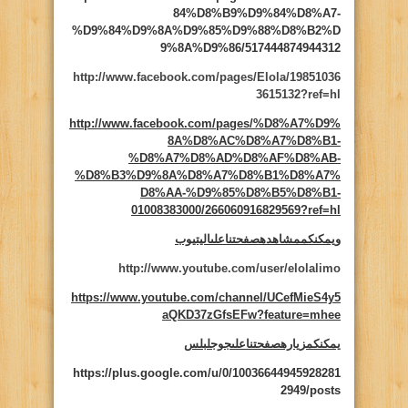
84%D8%B9%D9%84%D8%A7-
%D9%84%D9%8A%D9%85%D9%88%D8%B2%D
9%8A%D9%86/517444874944312
http://www.facebook.com/pages/Elola/19851036
3615132?ref=hl
http://www.facebook.com/pages/%D8%A7%D9%
8A%D8%AC%D8%A7%D8%B1-
%D8%A7%D8%AD%D8%AF%D8%AB-
%D8%B3%D9%8A%D8%A7%D8%B1%D8%A7%
D8%AA-%D9%85%D8%B5%D8%B1-
01008383000/266060916829569?ref=hl
ويمكنكممشاهدهصفحتناعلىاليتيوب
http://www.youtube.com/user/elolalimo
https://www.youtube.com/channel/UCefMieS4y5
aQKD37zGfsEFw?feature=mhee
يمكنكمزيارهصفحتناعلىجوجلبلس
https://plus.google.com/u/0/10036644945928281
2949/posts