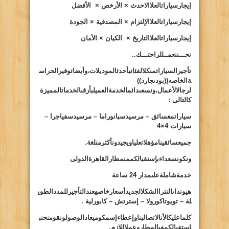
إيجارسيارات
العلا
الاحدث × الأرخص × الأفضل
إيجارسيارات
العلا
الإلتزام × المصدقية × الجودة
إيجارسيارات
العلا
التاريخ × الكيان × الأمان
نحـــننعمــللراحتـــك..
تأجيرالسياراتمنكلالفئاتبأحدثالموديلات،وأيضاتوفيرالحراس
ةالخاصه((
بودىجارد
))
لرجالالأعمال،ونسعىدائمالخدمةالعميلبأرقى
الخدماتالمميزة
كالتالى :
سياراتمعسائق – مرسيدسبانوراما – مرسيدسفياجرا –
سيارات 4×4
جميعسائقينامؤهلاتعلياويجيدونأكثرمنلغة.
ونكونسعداءبإستقبالكممنمطارالقاهرةالدولى
خدمةشاملةعلىمدار 24 ساعة
هيونداىالنتراالشكلالجديدأسعارخاصهعندالتأجيرللمددالطوي
لة – تويوتاكورولا – إسترتش – كابورلية .
كلماعليكالأنالاتصالبناوإعطاءإسمكوميعادالوصولونقومنحنب
إستقبالكمفىالمطاروعملاللازم.