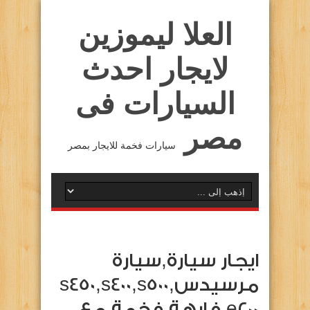
العلا ليموزين
لايجار احدث
السيارات فى
مصر
سيارات فخمة للايجار بمصر
ايجار سيارة,سيارة
مرسيدسs450,s400,s500,
e200,فارهة,فخمة,مع …