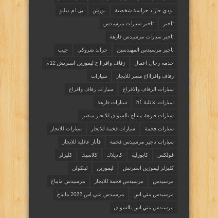
بودي جاراد حراسة شخصية
بورش
بى ام دبليو
تاجير
تاجير سيارات مرسيدس
تاجير سيارات مرسيدس فارهة
تاجير مرسيدس المهندسين
جراند شروكي
جيب
خدمة رجال اعمال
زفاف وافراااح ليموزين اسنرتش 12م
زفاف وافراااح مصر للايجار
سيارات
سيارات الزفاف والافراح
سيارات زفاف وافراح
سيارات عائلية h1
سيارات فارهة
سيارات فارهة مايباخ بالسواق للايجار بمصر
سيارات فخمة
سيارات فخمة للايجار
سيارات للايجار
سيارات ناجير مرسيدس فخمة
فأنار عائلية للايجار
فولكس
كابورليه
كاديلاك
كلاسيك
كليزلر
كليزلر ليموزين استرتش
ليموزين
لينكولن
مرسيدس
مرسيدس فخمة للايجار
مرسيدس مايباخ
مرسيدس مني اس
مرسيدس مني اس 2022 مايباخ
مرسيدس مني اس بالسواق