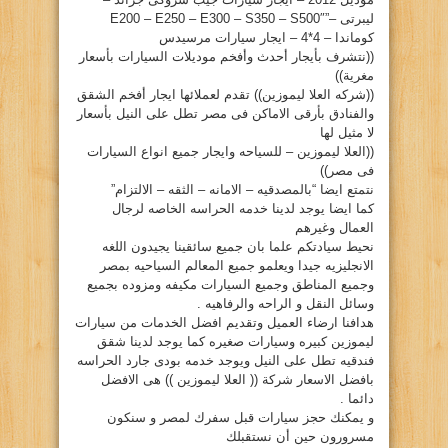
ليبرتى –”E200 – E250 – E300 – S350 – S500″
كوماندا – 4*4 – ايجار سيارات مرسيدس
((نتشرف بأيجار أحدث وأفخم موديلات السيارات بأسعار
مغرية))
((شركه العلا ليموزين)) تقدم لعملائها ايجار أفخم الشقق
والفنادق بأرقى الاماكن فى مصر تطل على النيل بأسعار
لا مثيل لها
((العلا ليموزين – للسياحه وايجار جميع انواع السيارات
فى مصر))
نتمتع ايضا “بالمصدقيه – الامانه – الثقه – الالتزام”
كما ايضا يوجد لدينا خدمه الحراسه الخاصه لرجال
العمال وغيرهم
نحيط سيادتكم علما بان جميع سائقينا يجيدون اللغه
الانجليزيه جيدا ويعلمو جميع المعالم السياحيه بمصر
وجميع المناطق وجميع السيارات مكيفه ومزوده بجميع
وسائل النقل و الراحه والرفاهيه .
هدافنا ارضاء العميل وتقديم افضل الخدمات من سيارات
ليموزين كبيره وسيارات صغيره كما يوجد لدينا شقق
فندقيه تطل على النيل ويوجد خدمه بودى جارد الحراسه
بافضل الاسعار شركة (( العلا ليموزين )) هى الافضل
دائما .
و يمكنك حجز سيارات قبل سفرك لمصر و سنكون
مسرورون حين أن نستقبلك