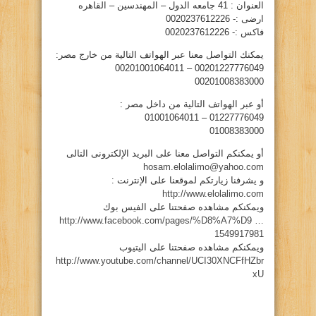
العنوان : 41 جامعه الدول – المهندسين – القاهره
ارضى :- 0020237612226
فاكس :- 0020237612226
يمكنك التواصل معنا عبر الهواتف التالية من خارج مصر:
00201227776049 – 00201001064011
00201008383000
أو عبر الهواتف التالية من داخل مصر :
01227776049 – 01001064011
01008383000
أو يمكنكم التواصل معنا على البريد الإلكترونى التالى
hosam.elolalimo@yahoo.com
و يشرفنا زيارتكم لموقعنا على الإنترنت :
http://www.elolalimo.com
ويمكنكم مشاهده صفحتنا على الفيس بوك
http://www.facebook.com/pages/%D8%A7%D9 …
1549917981
ويمكنكم مشاهده صفحتنا على اليتيوب
http://www.youtube.com/channel/UCI30XNCFfHZbr
xU