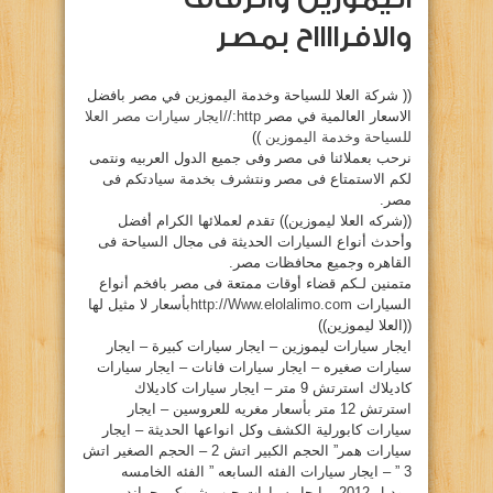
والافرااااح بمصر
(( شركة العلا للسياحة وخدمة اليموزين في مصر بافضل
الاسعار العالمية في مصر
http://ايجار سيارات مصر العلا
للسياحة وخدمة اليموزين
))
نرحب بعملائنا فى مصر وفى جميع الدول العربيه ونتمى
لكم الاستمتاع فى مصر ونتشرف بخدمة سيادتكم فى
مصر.
((شركه العلا ليموزين)) تقدم لعملائها الكرام أفضل
وأحدث أنواع السيارات الحديثة فى مجال السياحة فى
القاهره وجميع محافظات مصر.
متمنين لـكم قضاء أوقات ممتعة فى مصر بافخم أنواع
السيارات
http://Www.elolalimo.com
بأسعار لا مثيل لها
((العلا ليموزين))
ايجار سيارات ليموزين – ايجار سيارات كبيرة – ايجار
سيارات صغيره – ايجار سيارات فانات – ايجار سيارات
كاديلاك استرتش 9 متر – ايجار سيارات كاديلاك
استرتش 12 متر بأسعار مغريه للعروسين – ايجار
سيارات كابورلية الكشف وكل انواعها الحديثة – ايجار
سيارات همر” الحجم الكبير اتش 2 – الحجم الصغير اتش
3 ” – ايجار سيارات الفئه السابعه ” الفئه الخامسه
موديل 2012 – ايجار سيارات جيب شروكى جراند –