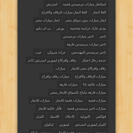
استائجار سيارات مرسيدس فخمة
استرتش
العلا لايجار
العلا لايجار سيارات الزفاف والافراح
ايجار سيارات بدون سواق مصر
ايجار سيارات مصر
بودي جاراد حراسة شخصية
بورش
بى ام دبليو
تاجير
تاجير سيارات مرسيدس
تاجير سيارات مرسيدس فارهة
تاجير مرسيدس المهندسين
جراند شروكي
جيب
خدمة رجال اعمال
زفاف وافراااح ليموزين اسنرتش 12م
زفاف وافراااح مصر للايجار
سيارات
سيارات الزفاف والافراح
سيارات زفاف وافراح
سيارات عائلية h1
سيارات فارهة
سيارات فارهة مايباخ بالسواق للايجار بمصر
سيارات فخمة
سيارات فخمة للايجار
سيارات للايجار
سيارات ناجير مرسيدس فخمة
فأنار عائلية للايجار
فولكس
كابورليه
كاديلاك
كلاسيك
كليزلر
كليزلر ليموزين استرتش
ليموزين
لينكولن
مرسيدس
مرسيدس فخمة للايجار
مرسيدس مايباخ