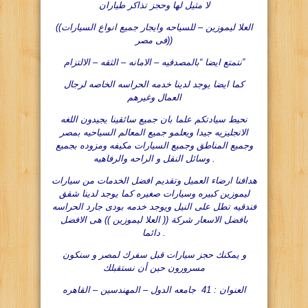
لا مثيل لها وحجز تذاكر طياران
((العلا ليموزين – للسياحه وايجار جميع انواع السيارات
فى مصر))
نتمتع ايضا “بالمصدقيه – الامانه – الثقه – الالتزام”
كما ايضا يوجد لدينا خدمه الحراسه الخاصه لرجال
العمال وغيرهم
نحيط سيادتكم علما بان جميع سائقينا يجيدون اللغه
الانجليزيه جيدا ويعلمو جميع المعالم السياحيه بمصر
وجميع المناطق وجميع السيارات مكيفه ومزوده بجميع
وسائل النقل و الراحه والرفاهيه .
هدافنا ارضاء العميل وتقديم افضل الخدمات من سيارات
ليموزين كبيره وسيارات صغيره كما يوجد لدينا شقق
فندقيه تطل على النيل ويوجد خدمه بودى جارد الحراسه
بافضل الاسعار شركة (( العلا ليموزين )) هى الافضل
دائما .
و يمكنك حجز سيارات قبل سفرك لمصر و سنكون
مسرورون حين أن نستقبلك
العنوان : 41 جامعه الدول – المهندسين – القاهره