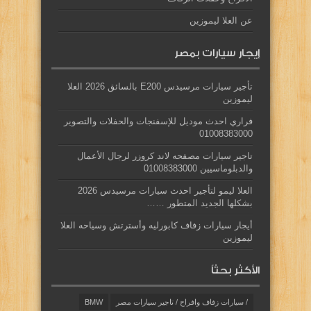
عن العلا ليموزين
إيجار سيارات بمصر
تأجير سيارات مرسيدس E200 بالسائق 2026 العلا
ليموزين
فراري احدث موديل للإسفنجات والحفلات والتصوير
01008383000
تاجير سيارات مصفحه لاند كروزر لرجال الأعمال
والدبلوماسيين 01008383000
العلا ليمو لتأجير احدث سيارات مرسيدس 2026
بشكلها الجديد المتطور ……
أيجار سيارات زفاف كابورليه وأسترتش وسياحه العلا
ليموزين
الأكثر بحثاً
/ سيارات زفاف وافراح / تاجير سيارات مصر
BMW