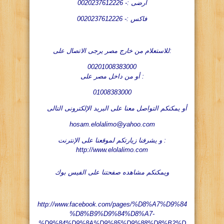
ارضى :- 0020237612226
فاكس :- 0020237612226
للاستعلام من خارج مصر يرجى الاتصال على:
00201008383000
أو من داخل مصر على :
01008383000
أو يمكنكم التواصل معنا على البريد الإلكترونى التالى
hosam.elolalimo@yahoo.com
و يشرفنا زيارتكم لموقعنا على الإنترنت :
http://www.elolalimo.com
ويمكنكم مشاهده صفحتنا على الفيس بوك
http://www.facebook.com/pages/%D8%A7%D9%84
%D8%B9%D9%84%D8%A7-
%D9%84%D9%8A%D9%85%D9%88%D8%B2%D