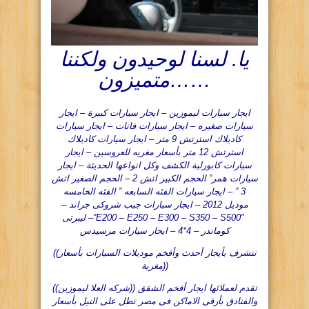
يا. لسنا لوحيدون ولكننا
متميزون……
ايجار سيارات ليموزين – ايجار سيارات كبيرة – ايجار
سيارات صغيره – ايجار سيارات فانات – ايجار سيارات
كاديلاك استرتش 9 متر – ايجار سيارات كاديلاك
استرتش 12 متر بأسعار مغريه للعروسين – ايجار
سيارات كابورلية الكشف وكل انواعها الحديثة – ايجار
سيارات همر” الحجم الكبير اتش 2 – الحجم الصغير اتش
3 ” – ايجار سيارات الفئه السابعه ” الفئه الخامسه
موديل 2012 – ايجار سيارات جيب شروكى جراند –
ليبرتى –”E200 – E250 – E300 – S350 – S500″
كوماندر – 4*4 – ايجار سيارات مرسيدس
((نتشرف بأيجار أحدث وأفخم موديلات السيارات بأسعار
مغرية))
((شركه العلا ليموزين)) تقدم لعملائها ايجار أفخم الشقق
والفنادق بأرقى الاماكن فى مصر تطل على النيل بأسعار