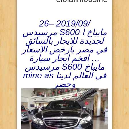
26‏/09‏/2019 –
مرسيدس S600 مايباخ ا
لجديدة للايجار بالسائق
في مصر بأرخص الاسعار
… افخم ايجار سيارة
مرسيدس S600 مايباخ
mine as في العالم لدينا
وحصر