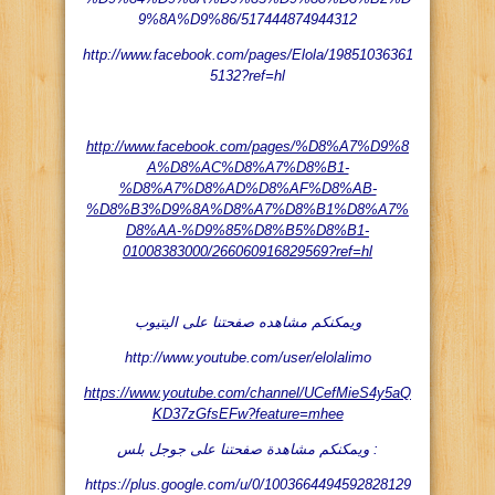
9%8A%D9%86/517444874944312
http://www.facebook.com/pages/Elola/19851036361
5132?ref=hl
http://www.facebook.com/pages/%D8%A7%D9%8
A%D8%AC%D8%A7%D8%B1-
%D8%A7%D8%AD%D8%AF%D8%AB-
%D8%B3%D9%8A%D8%A7%D8%B1%D8%A7%
D8%AA-%D9%85%D8%B5%D8%B1-
01008383000/266060916829569?ref=hl
ويمكنكم مشاهده صفحتنا على اليتيوب
http://www.youtube.com/user/elolalimo
https://www.youtube.com/channel/UCefMieS4y5aQ
KD37zGfsEFw?feature=mhee
ويمكنكم مشاهدة صفحتنا على جوجل بلس :
https://plus.google.com/u/0/1003664494592828129