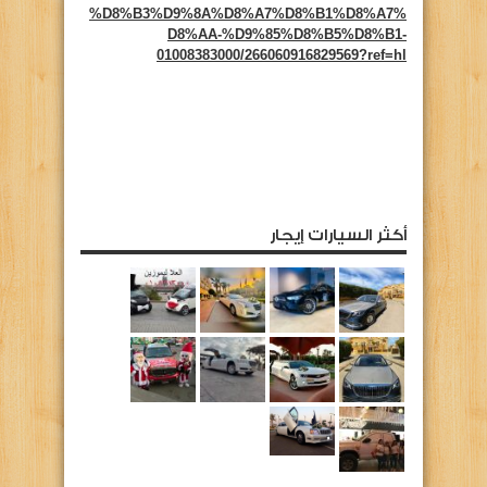
%D8%B3%D9%8A%D8%A7%D8%B1%D8%A7%
D8%AA-%D9%85%D8%B5%D8%B1-
01008383000/266060916829569?ref=hl
أكثر السيارات إيجار