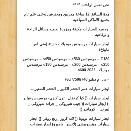
نحن نعمل لراحتك **
**
مدة السائق 12 ساعة مدربين ومحترفين وعلى علم تام
بجميع الاماكن السياحية
وجميع السيارات مكيفة ومزودة بجميع وسائل الراحة
والرفاهية
ايجار سيارات
مرسيدس موديلات حديثة (مني اس _
مايباخ)
C180
– مرسيدس
e560
– مرسيدس
s450
– مرسيدس
e250
– مرسيدس
c200
– مرسيدس
e180
مرسيدس
موديلات 2022
s600
– بى ام دبليو 740//750//760
ايجار سيارات
همر الحجم الكبير _ الحجم الصغير….
ايجار سيارات
(( كيا كرنفال _تون كنزى- مرسيدس فيانو
) ايجار سيارات (( جيب شيروكى _ جراند شيروكى _
ليبرتى _ كوماندر ))
ايجار سيارات تويوتا (( لاند كروز _رنج روفر )) ايجار
سيارات ميتسوبيشى (لانسر _باجيرو) ايجار سيارات