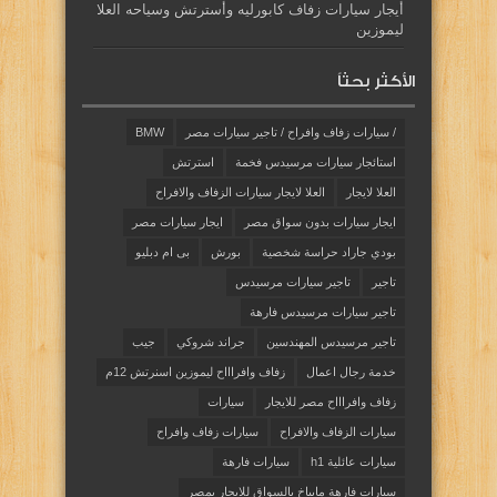
أيجار سيارات زفاف كابورليه وأسترتش وسياحه العلا
ليموزين
الأكثر بحثاً
/ سيارات زفاف وافراح / تاجير سيارات مصر
BMW
استائجار سيارات مرسيدس فخمة
استرتش
العلا لايجار
العلا لايجار سيارات الزفاف والافراح
ايجار سيارات بدون سواق مصر
ايجار سيارات مصر
بودي جاراد حراسة شخصية
بورش
بى ام دبليو
تاجير
تاجير سيارات مرسيدس
تاجير سيارات مرسيدس فارهة
تاجير مرسيدس المهندسين
جراند شروكي
جيب
خدمة رجال اعمال
زفاف وافراااح ليموزين اسنرتش 12م
زفاف وافراااح مصر للايجار
سيارات
سيارات الزفاف والافراح
سيارات زفاف وافراح
سيارات عائلية h1
سيارات فارهة
سيارات فارهة مايباخ بالسواق للايجار بمصر