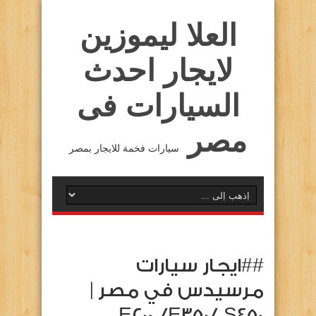
العلا ليموزين
لايجار احدث
السيارات فى
مصر
سيارات فخمة للايجار بمصر
##ايجار سيارات
مرسيدس في مصر |
E200,/E350/,S450 …