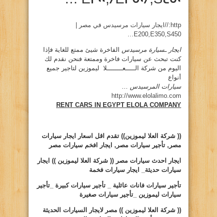
http://ايجار سيارات مرسيدس في مصر |
E200,E350,S450…
ايجار ـسيارة مرسيدس
الفاخرة شيئ ممتع للغاية فإذا
كنت تبحث عن سيارات فاخرة وممتعة فنحن نقدم لك
اليوم من شركة الـــــعــــــــلا ليموزين لتاجير جميع
أنواع
سيارات المرسيدس
…
http://www.elolalimo.com
RENT CARS IN EGYPT ELOLA COMPANY
(( شركة العلا ليموزين))
تقدم اقل اسعار ايجار سيارات
مصر, تأجير سيارات مصر, ايجار افخم سيارات مصر
ايجار
احدث سيارات مصر (( شركة العلا ليموزين )) ايجار
سيارات حديثة_ ايجار سيارات فخمة
تأجير سيارات
فانات عائلية _ تأجير سيارات كبيرة _تأجير
سيارات ليموزين _تأجير سيارات صغيرة
(( شركة العلا ليموزين ))
مصر لايجار السيارات الحديثة