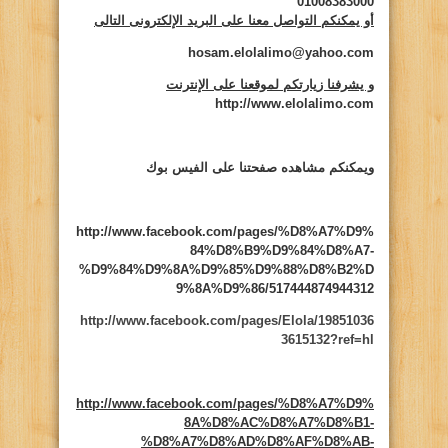
01008383000
أو يمكنكم التواصل معنا على البريد الإلكترونى التالى
hosam.elolalimo@yahoo.com
و يشرفنا زيارتكم لموقعنا على الإنترنت
http://www.elolalimo.com
ويمكنكم مشاهده صفحتنا على الفيس بوك
http://www.facebook.com/pages/%D8%A7%D9%
84%D8%B9%D9%84%D8%A7-
%D9%84%D9%8A%D9%85%D9%88%D8%B2%D
9%8A%D9%86/517444874944312
http://www.facebook.com/pages/Elola/19851036
3615132?ref=hl
http://www.facebook.com/pages/%D8%A7%D9%
8A%D8%AC%D8%A7%D8%B1-
%D8%A7%D8%AD%D8%AF%D8%AB-