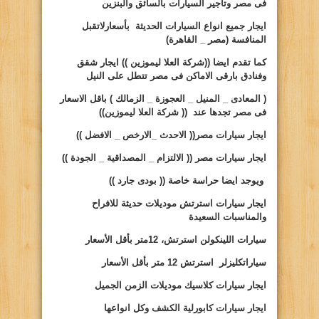
فى مصر وتأجير السيارات بالسائق والبنزين
ايجار
جميع انواع السيارات الحديثة بأسعارلاتقبل
المنافسة (مصر _ القاهرة)
كما تقدم ايضا ((شركة العلا ليموزين )) ايجار شقق
وفنادق بارقى الاماكن فى مصر تتطل على النيل
( المعادى _ المنيل _ العجوزة _ الزمالك ) باقل الاسعار
فى مصر تجدها عند (( شركة العلا ليموزين))
ايجار سيارات
مصر(( الاحدث _الارخص _ الافضل ))
ايجار سيارات
مصر (( الالتزام _ المصداقية _ الجودة ))
ويوجد ايضا حراسة خاصة
(( بودى جارد ))
ايجار سيارات
استرتش موديلات حديثة للافراح
والمناسبات السعيدة
سيارات
اللينكولن استرتش، 12متر بأقل الأسعار
سيارات
كليزلر استرتش 12 متر بأقل الأسعار
ايجار سيارات
كلاسيك موديلات الزمن الجميل
ايجار سيارات
كابورلية الكشف وكل انواعها