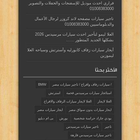
فراري احدث موديل للإسفنجات والحفلات والتصوير
01008383000
تاجير سيارات مصفحه لاند كروزر لرجال الأعمال
والدبلوماسيين 01008383000
العلا ليمو لتأجير احدث سيارات مرسيدس 2026
بشكلها الجديد المتطور ……
أيجار سيارات زفاف كابورليه وأسترتش وسياحه العلا
ليموزين
الأكثر بحثاً
/ سيارات زفاف وافراح / تاجير سيارات مصر
BMW
استائجار سيارات مرسيدس فخمة
استرتش
العلا لايجار
العلا لايجار سيارات الزفاف والافراح
ايجار سيارات بدون سواق مصر
ايجار سيارات مصر
بودي جاراد حراسة شخصية
بورش
بى ام دبليو
تاجير
تاجير سيارات مرسيدس
تاجير سيارات مرسيدس فارهة