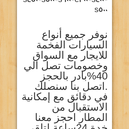
s500
نوفر جميع أنواع
السيارات الفخمة
للايجار مع السواق
وخصومات تصل الي
40%بادر بالحجز
.اتصل بنا سنصلك
في دقائق مع إمكانية
الاستقبال من
المطار احجز معنا
خدة 24ساعة لتلقي