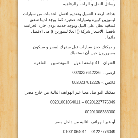
وسائل النقل و الراحه والرفاهيه .
هدافنا ارضاء العميل وتقديم افضل الخدمات من سيارات
ليموزين كبيره وسيارات صغيره كما يوجد لدينا شقق
فندقيه تطل على النيل ويوجد خدمه بودى جارد الحراسه
بافضل الاسعار شركة (( العلا ليموزين )) هى الافضل
دائما .
و يمكنك حجز سيارات قبل سفرك لمصر و سنكون
مسرورون حين أن نستقبلك
العنوان : 41 جامعه الدول – المهندسين – القاهرة
ارضى :- 0020237612226
فاكس :- 0020237612226
يمكنك التواصل معنا عبر الهواتف التالية من خارج مصر:
00201227776049 – 00201001064011
00201008383000
أو عبر الهواتف التالية من داخل مصر :
01227776049 – 01001064011