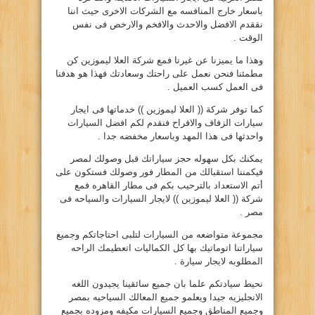
باسعار خارج المنافسه مع الشركات الاخرى حيث اننا
نققدم الافضل والاحدث والافخم والارخص فى نفس
الوقت .
وهذا ما يميزنا عن غيرنا فمع شركة العلا ليموزين كن
مطمئنا فنحن نعمل على راحتك وسعادتك فهذا هو هدفنا
فى العمل كسب العميل .
كما توفر شركة (( العلا ليموزين )) خدماتها فى ايجار
سيارات الزفاف والافراح فنقدم لكم افضل السيارات
واحدثها فى هذا المهد وباسعار مخفضه جدا .
يمكنك بكل سهوله حجز سياراتك قبل وصولك لمصر
فيكمننا استقبالك من المطار فور وصولك فستكون على
أتم الاستعداد بالترحيب بكم فى مطار القاهره فمع
شركة (( العلا ليموزين )) لايجار السيارات والسياحه فى
مصر .
مجموعة متواضعه من السيارات لتلبى احتاجاتكم وجميع
سياراتنا اتوماتيك بها كل الكماليات اتعطيمك الراحه
المطلوبه لايجار سيارة .
نحيط سيادتكم علما بان جميع سائقينا يجيدون اللغه
الانجليزيه جيدا ويعلمو جميع المعالك السياحيه بمصر
وجميع المناطق وجميع السيارات مكيفه ومزوده بجميع