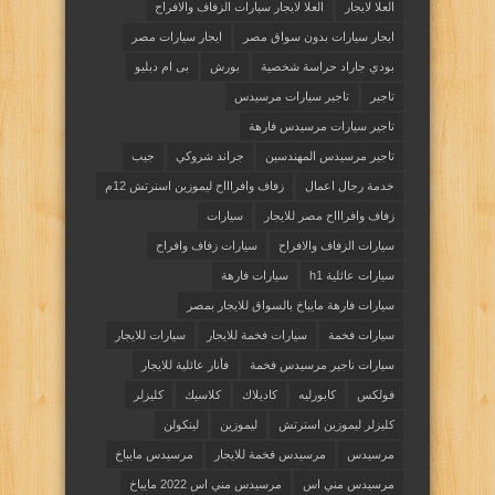
العلا لايجار
العلا لايجار سيارات الزفاف والافراح
ايجار سيارات بدون سواق مصر
ايجار سيارات مصر
بودي جاراد حراسة شخصية
بورش
بى ام دبليو
تاجير
تاجير سيارات مرسيدس
تاجير سيارات مرسيدس فارهة
تاجير مرسيدس المهندسين
جراند شروكي
جيب
خدمة رجال اعمال
زفاف وافراااح ليموزين اسنرتش 12م
زفاف وافراااح مصر للايجار
سيارات
سيارات الزفاف والافراح
سيارات زفاف وافراح
سيارات عائلية h1
سيارات فارهة
سيارات فارهة مايباخ بالسواق للايجار بمصر
سيارات فخمة
سيارات فخمة للايجار
سيارات للايجار
سيارات ناجير مرسيدس فخمة
فأنار عائلية للايجار
فولكس
كابورليه
كاديلاك
كلاسيك
كليزلر
كليزلر ليموزين استرتش
ليموزين
لينكولن
مرسيدس
مرسيدس فخمة للايجار
مرسيدس مايباخ
مرسيدس مني اس
مرسيدس مني اس 2022 مايباخ