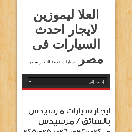
العلا ليموزين
لايجار احدث
السيارات فى
مصر
سيارات فخمة للايجار بمصر
ايجار سيارات مرسيدس
بالسائق / مرسيدس
s450-s500-s600-e200-s400-