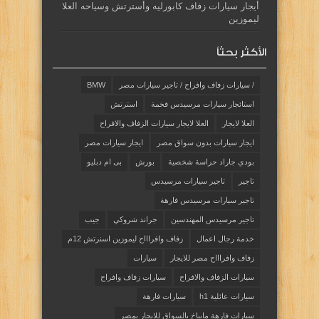
أيجار سيارات زفاف كابورليه وأسترتش وسياحه العلا
ليموزين
الأكثر بحثاً
/ سيارات زفاف وافراح / تاجير سيارات مصر
BMW
استائجار سيارات مرسيدس فخمة
استرتش
العلا لايجار
العلا لايجار سيارات الزفاف والافراح
ايجار سيارات بدون سواق مصر
ايجار سيارات مصر
بودي جاراد حراسة شخصية
بورش
بى ام دبليو
تاجير
تاجير سيارات مرسيدس
تاجير سيارات مرسيدس فارهة
تاجير مرسيدس المهندسين
جراند شروكي
جيب
خدمة رجال اعمال
زفاف وافراااح ليموزين اسنرتش 12م
زفاف وافراااح مصر للايجار
سيارات
سيارات الزفاف والافراح
سيارات زفاف وافراح
سيارات عائلية h1
سيارات فارهة
سيارات فارهة مايباخ بالسواق للايجار بمصر