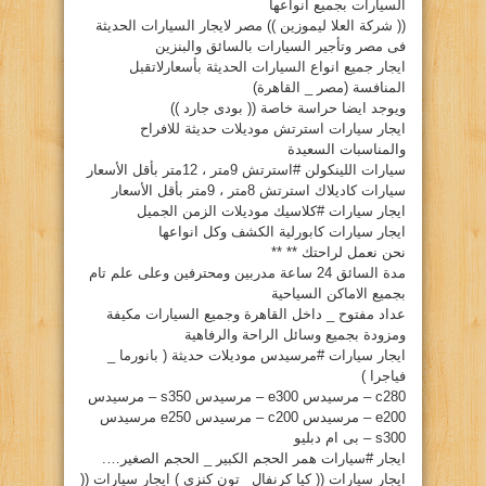
السيارات بجميع انواعها
(( شركة العلا ليموزين )) مصر لايجار السيارات الحديثة
فى مصر وتأجير السيارات بالسائق والبنزين
ايجار جميع انواع السيارات الحديثة بأسعارلاتقبل
المنافسة (مصر _ القاهرة)
ويوجد ايضا حراسة خاصة (( بودى جارد ))
ايجار سيارات استرتش موديلات حديثة للافراح
والمناسبات السعيدة
سيارات اللينكولن #استرتش 9متر ، 12متر بأقل الأسعار
سيارات كاديلاك استرتش 8متر ، 9متر بأقل الأسعار
ايجار سيارات #كلاسيك موديلات الزمن الجميل
ايجار سيارات كابورلية الكشف وكل انواعها
نحن نعمل لراحتك ** **
مدة السائق 24 ساعة مدربين ومحترفين وعلى علم تام
بجميع الاماكن السياحية
عداد مفتوح _ داخل القاهرة وجميع السيارات مكيفة
ومزودة بجميع وسائل الراحة والرفاهية
ايجار سيارات #مرسيدس موديلات حديثة ( بانورما _
فياجرا )
c280 – مرسيدس e300 – مرسيدس s350 – مرسيدس
e200 – مرسيدس c200 – مرسيدس e250 مرسيدس
s300 – بى ام دبليو
ايجار #سيارات همر الحجم الكبير _ الحجم الصغير….
ايجار سيارات (( كيا كرنفال _تون كنزى ) ايجار سيارات ((