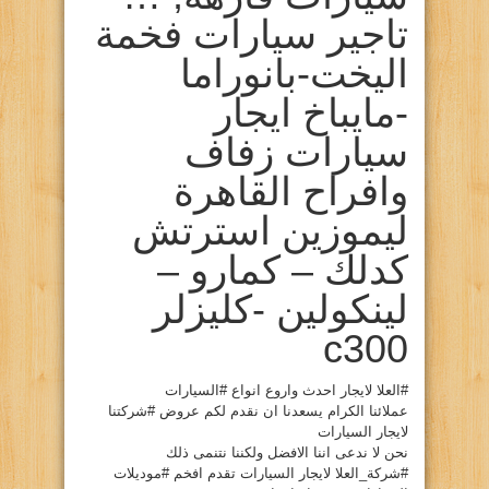
تاجير سيارات فخمة
اليخت-بانوراما
-مايباخ ايجار
سيارات زفاف
وافراح القاهرة
ليموزين استرتش
كدلك – كمارو –
لينكولين -كليزلر
c300
#العلا لايجار احدث واروع انواع #السيارات
عملائنا الكرام يسعدنا ان نقدم لكم عروض #شركتنا
لايجار السيارات
نحن لا ندعى اننا الافضل ولكننا نتنمى ذلك
#شركة_العلا لايجار السيارات تقدم افخم #موديلات