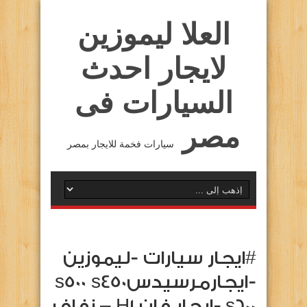
العلا ليموزين
لايجار احدث
السيارات فى
مصر
سيارات فخمة للايجار بمصر
#ايجار سيارات -ليموزين
-ايجارمرسيدسs500 s450
s600،-ايجار فان H1 – زفاف