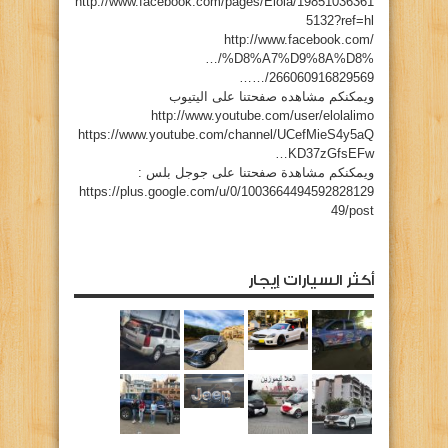
http://www.facebook.com/pages/Elola/19851036361
5132?ref=hl
http://www.facebook.com/
…/%D8%A7%D9%8A%D8%
…/266060916829569…
ويمكنكم مشاهده صفحتنا على اليتيوب
http://www.youtube.com/user/elolalimo
https://www.youtube.com/channel/UCefMieS4y5aQ
KD37zGfsEFw…
ويمكنكم مشاهدة صفحتنا على جوجل بلس :
https://plus.google.com/u/0/1003664494592828129
49/post
أكثر السيارات إيجار