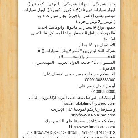
جيب شيروكى _ جراند شيروكى _ ليبرتى _ كوماندر ))
ايجار سيارات تويوتا (( لاند كروز _كورولا )) ايجار سيارات
ميتسوبيشى (لانسر _باجيرو) ايجار سيارات دايو
( نوبيرا _لانوس _ فرنا )
جميع انواع #السيارات مانيوال واتوماتيك احدث
#الموديلات باقل #الاسعار وداعا لمشاكل #التاكسى
امكانية
الاستقبال من #المطار
شركة العلا ليموزين #مصر لايجار السيارات )) ))
للحجــــــــــــــــز والاستعــــــــلام :-
العنـــوان :-41 جامعة الدول العربية– المهندسين –
القاهرة .
للاستعلام من خارج مصر يرجى الاتصال على:
00201008383000
أو من داخل مصر على :
01008383000
أو يمكنكم التواصل معنا على البريد الإلكترونى التالى
hosam.elolalimo@yahoo.com
و يشرفنا زيارتكم لموقعنا على الإنترنت
http://www.elolalimo.com
ويمكنكم مشاهده صفحتنا على الفيس بوك
http://www.facebook.com/
…/%D8%A7%D9%84%D8%B…/517444874944312