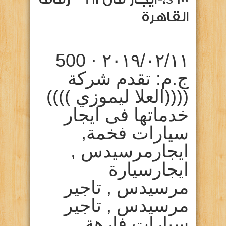
القاهرة
١١‏/٠٢‏/٢٠١٩ ·
500
ج.م: تقدم شركة
((((العلا ليموزي ))))
خدماتها فى ايجار
سيارات فخمة,
ايجارمرسيدس ,
ايجارسيارة
مرسيدس , تاجير
مرسيدس , تاجير
سيارات فارهة, …