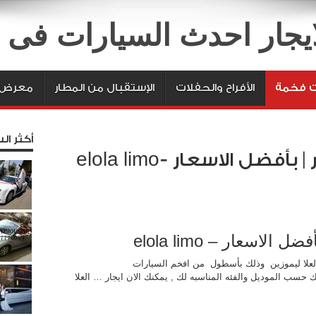
لايجار احدث السيارات فى
ت فخمة
الأفراح والحفلات
الإستقبال من المطار
معرض ا
أكثر الس
ايجار سيارات فى مصر | بأفضل الاسعار -elola limo
اسعار – elola limo
لعلا ليموزين وذلك بأسطول من افخم السيارات
ك حسب الموديل والفئه المناسبه لك , يمكنك الان ايجار … العلا