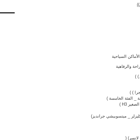
))
لأماكن السياحية
احة والرفاهية
ا ) )
لانسر) (