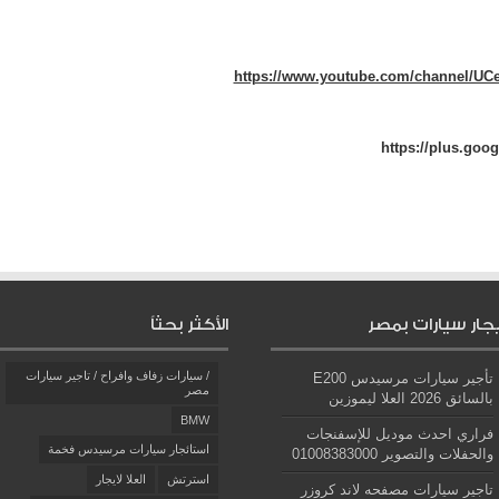
https://www.youtube.com/channel/U
https://plus.goo
يجار سيارات بمصر
الأكثر بحثاً
/ سيارات زفاف وافراح / تاجير سيارات
تأجير سيارات مرسيدس E200
مصر
بالسائق 2026 العلا ليموزين
BMW
فراري احدث موديل للإسفنجات
استائجار سيارات مرسيدس فخمة
والحفلات والتصوير 01008383000
استرتش
العلا لايجار
تاجير سيارات مصفحه لاند كروزر