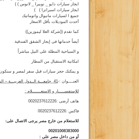
ايجار سيارات دايو _ نوبيرا _ لانوس ) )
ايجار سيارات اسبرانزا ) )
جميع ا لسيارات مانيوال واتوماتيك
أحدث الموديلات بأقل الاسعار
كما تقدم ((شركة العلا ليموزين))
أيضاً خدماتها فى إيجار الشقق الفندقية
و السياحية المطلة على النيل مباشراً
امكانية الاستقبال من المطار
و يمكنك حجز سيارات قبل سفر لمصر و سنكون
العنــــوان :-
41
جامعـــة الــدول العربيـــة – ا
للإستفســـــار و الاستعـــــــلام :
هاتف أرضى :0020237612226
فاكس :0020237612226
للاستعلام من خارج مصر يرجى الاتصال على:
00201008383000
أو من داخل مصر على
: