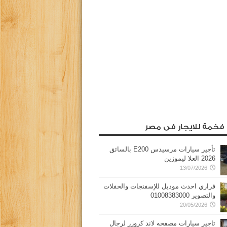
 فخمة للايجار فى مصر
تأجير سيارات مرسيدس E200 بالسائق
2026 العلا ليموزين
13/07/2026
فراري احدث موديل للإسفنجات والحفلات
والتصوير 01008383000
20/05/2026
تاجير سيارات مصفحه لاند كروزر لرجال