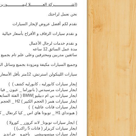
((شــــــــــــــركة العــــــــــلا ليمــــــــــــوزين
نحن نعمل لراحتك
نقدم لكم أفضل عروض لإيجار السيارات
و نقدم سيارات الزفاف و الأفراح بأسعار خيالية
و نقدم خدمات لرجال الأعمال
مدة عمل السائق 12 ساعه
سائقين مدربين ومحترفين وعلى علم تام بجميع ا
وجميع السيارات مكيفة ومزودة بجميع وسائل الر
سيارات اللينكولن استرتش، 12متر بأقل الأسعار.) )
إيجار سيارات كابورليه ، كابورليه كشف ) )
ايجار سيارات مرسيدس ( بانوراما _ عيون _ فياجر
ايجار سيارات بي ام دبيليو )BMW ( الفئة السابعة _ الفئة الخامسة )
ايجار سيارات همر ( الحجم الكبير ) H2 _ الحجم الصغير H3 )
ايجار سيارات فانات عائلية ) )
( هيونداي H1 _ تويوتا هاي اس _ كيا كرنفال _ كليزلر _ ميتسوبيشي جرانديز)
) ايجار سيارات تويوتا_ لاند كروزر _ كورولا )
ايجار سيارات كريزلر ( فانات 5 راكب) )
ايجار سيارات ميتسوبيشي _ باجيرو _ جرانديز _ 