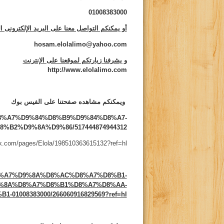
01008383000
أو يمكنكم التواصل معنا على البريد الإلكترونى ال
hosam.elolalimo@yahoo.com
و يشرفنا زيارتكم لموقعنا على الإنترنت
http://www.elolalimo.com
ويمكنكم مشاهده صفحتنا على الفيس بوك
s/%D8%A7%D9%84%D8%B9%D9%84%D8%A7-
B2%D9%8A%D9%86/517444874944312
ok.com/pages/Elola/198510363615132?ref=hl
/%D8%A7%D9%8A%D8%AC%D8%A7%D8%B1-
%8A%D8%A7%D8%B1%D8%A7%D8%AA-
01008383000/266060916829569?ref=hl