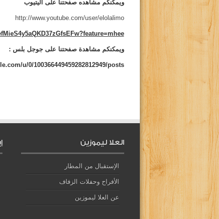
ويمكنكم مشاهده صفحتنا على اليتيوب
http://www.youtube.com/user/elolalimo
CefMieS4y5aQKD37zGfsEFw?feature=mhee
ويمكنكم مشاهدة صفحتنا على جوجل بلس :
gle.com/u/0/100366449459282812949/posts
العلا ليموزين
إ
الإستقبال من المطار
الأفراح وحفلات الزفاف
عن العلا ليموزين