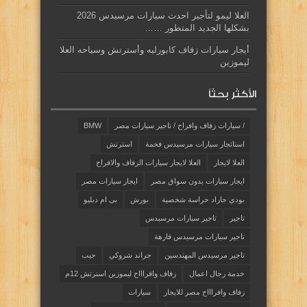
العلا ليمو لتأجير احدث سيارات مرسيدس 2026
بشكلها الجديد المتطور ……
أيجار سيارات زفاف كابورليه وأسترتش وسياحه العلا
ليموزين
الأكثر بحثاً
/ سيارات زفاف وافراح / تاجير سيارات مصر
BMW
استائجار سيارات مرسيدس فخمة
استرتش
العلا لايجار
العلا لايجار سيارات الزفاف والافراح
ايجار سيارات بدون سواق مصر
ايجار سيارات مصر
بودي جاراد حراسة شخصية
بورش
بى ام دبليو
تاجير
تاجير سيارات مرسيدس
تاجير سيارات مرسيدس فارهة
تاجير مرسيدس المهندسين
جراند شروكي
جيب
خدمة رجال اعمال
زفاف وافراااح ليموزين اسنرتش 12م
زفاف وافراااح مصر للايجار
سيارات