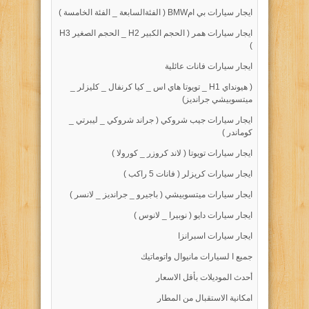
ايجار سيارات بي امBMW ( الفئةالسابعة _ الفئة الخامسة )
ايجار سيارات همر ( الحجم الكبير H2 _ الحجم الصغير H3
)
ايجار سيارات فانات عائلية
( هيونداي H1 _ تويوتا هاي اس _ كيا كرنفال _ كليزلر _
ميتسوبيشي جرانديز)
ايجار سيارات جيب شروكي ( جراند شروكي _ ليبرتي _
كوماندر )
ايجار سيارات تويوتا ( لاند كروزر _ كورولا )
ايجار سيارات كريزلر ( فانات 5 راكب )
ايجار سيارات ميتسوبيشي ( باجيرو _ جرانديز _ لانسر )
ايجار سيارات دايو ( نوبيرا _ لانوس )
ايجار سيارات اسبرانزا
جميع ا لسيارات مانيوال واتوماتيك
أحدث الموديلات بأقل الاسعار
امكانية الاستقبال من المطار