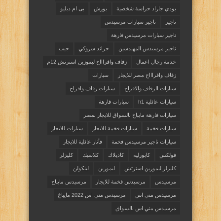
بودي جاراد حراسة شخصية
بورش
بى ام دبليو
تاجير
تاجير سيارات مرسيدس
تاجير سيارات مرسيدس فارهة
تاجير مرسيدس المهندسين
جراند شروكي
جيب
خدمة رجال اعمال
زفاف وافراااح ليموزين اسنرتش 12م
زفاف وافراااح مصر للايجار
سيارات
سيارات الزفاف والافراح
سيارات زفاف وافراح
سيارات عائلية h1
سيارات فارهة
سيارات فارهة مايباخ بالسواق للايجار بمصر
سيارات فخمة
سيارات فخمة للايجار
سيارات للايجار
سيارات ناجير مرسيدس فخمة
فأنار عائلية للايجار
فولكس
كابورليه
كاديلاك
كلاسيك
كليزلر
كليزلر ليموزين استرتش
ليموزين
لينكولن
مرسيدس
مرسيدس فخمة للايجار
مرسيدس مايباخ
مرسيدس مني اس
مرسيدس مني اس 2022 مايباخ
مرسيدس مني اس بالسواق