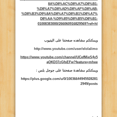
8A%D8%AC%D8%A7%D8%B1-
%D8%A7%D8%AD%D8%AF%D8%AB-
%D8%B3%D9%8A%D8%A7%D8%B1%D8%A7%
D8%AA-%D9%85%D8%B5%D8%B1-
01008383000/266060916829569?ref=hl
ويمكنكم مشاهده صفحتنا على اليتيوب
http://www.youtube.com/user/elolalimo
https://www.youtube.com/channel/UCefMieS4y5
aQKD37zGfsEFw?feature=mhee
ويمكنكم مشاهدة صفحتنا على جوجل بلس :
https://plus.google.com/u/0/10036644945928281
2949/posts