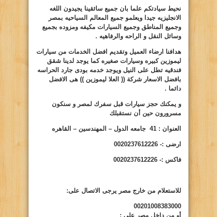
نحيط سيادتكم علما بان جميع سائقينا يجيدون اللغه
الانجليزيه جيدا ويعلمو جميع المعالم السياحيه بمصر
وجميع المناطق وجميع السيارات مكيفه ومزوده بجميع
وسائل النقل و الراحه والرفاهيه .
هدافنا ارضاء العميل وتقديم افضل الخدمات من سيارات
ليموزين كبيره وسيارات صغيره كما يوجد لدينا شقق
فندقيه تطل على النيل ويوجد خدمه بودى جارد الحراسه
بافضل الاسعار شركة (( العلا ليموزين )) هى الافضل
دائما .
و يمكنك حجز سيارات قبل سفرك لمصر و سنكون
مسرورون حين أن نستقبلك
العنوان : 41 جامعه الدول – المهندسين – القاهره
ارضى :- 0020237612226
فاكس :- 0020237612226
للاستعلام من خارج مصر يرجى الاتصال على:
00201008383000
أو من داخل مصر على
: