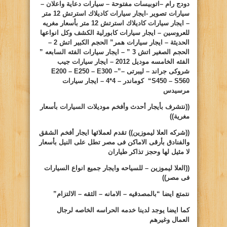
دودج رام –اتوبيسات مفتوحة – سيارات دعاية واعلان –
سيارات تصوير -ايجار سيارات كاديلاك استرتش 12 متر
– ايجار سيارات كاديلاك استرتش 12 متر بأسعار مغريه
للعروسين – ايجار سيارات كابورلية الكشف وكل انواعها
الحديثة – ايجار سيارات همر” الحجم الكبير اتش 2 –
الحجم الصغير اتش 3 ” – ايجار سيارات الفئه السابعه ”
الفئه الخامسه موديل 2012 – ايجار سيارات جيب
شروكى جراند – ليبرتى –”
E200 – E250 – E300 –
S450 – S560
“
كوماندر – 4*4 – ايجار سيارات
مرسيدس
((نتشرف بأيجار أحدث وأفخم موديلات السيارات بأسعار
مغرية))
((شركه
العلا
ليموزين))
تقدم لعملائها ايجار أفخم الشقق
والفنادق بأرقى الاماكن فى مصر تطل على النيل بأسعار
لا مثيل لها وحجز تذاكر طياران
((
العلا ليموزين
– للسياحه وايجار جميع انواع السيارات
فى مصر))
نتمتع ايضا “بالمصدقيه – الامانه – الثقه – الالتزام”
كما ايضا يوجد لدينا خدمه الحراسه الخاصه لرجال
العمال وغيرهم