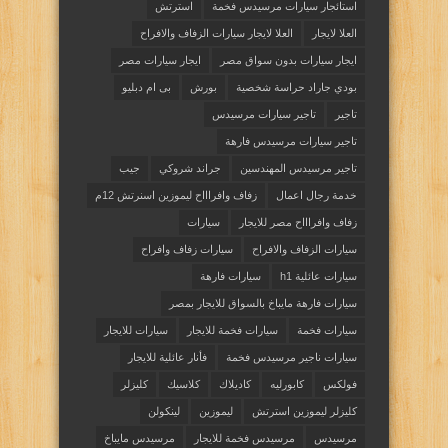
استائجار سيارات مرسيدس فخمة
استرتش
العلا لايجار
العلا لايجار سيارات الزفاف والافراح
ايجار سيارات بدون سواق مصر
ايجار سيارات مصر
بودي جاراد حراسة شخصية
بورش
بى ام دبليو
تاجير
تاجير سيارات مرسيدس
تاجير سيارات مرسيدس فارهة
تاجير مرسيدس المهندسين
جراند شروكي
جيب
خدمة رجال اعمال
زفاف وافراااح ليموزين اسنرتش 12م
زفاف وافراااح مصر للايجار
سيارات
سيارات الزفاف والافراح
سيارات زفاف وافراح
سيارات عائلية h1
سيارات فارهة
سيارات فارهة مايباخ بالسواق للايجار بمصر
سيارات فخمة
سيارات فخمة للايجار
سيارات للايجار
سيارات ناجير مرسيدس فخمة
فأنار عائلية للايجار
فولكس
كابورليه
كاديلاك
كلاسيك
كليزلر
كليزلر ليموزين استرتش
ليموزين
لينكولن
مرسيدس
مرسيدس فخمة للايجار
مرسيدس مايباخ