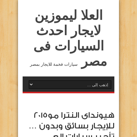
العلا ليموزين
لايجار احدث
السيارات فى
مصر
سيارات فخمة للايجار بمصر
هيونداى النترا مو2015
للإيجار بسائق وبدون …
تأجير سيارات العـــ