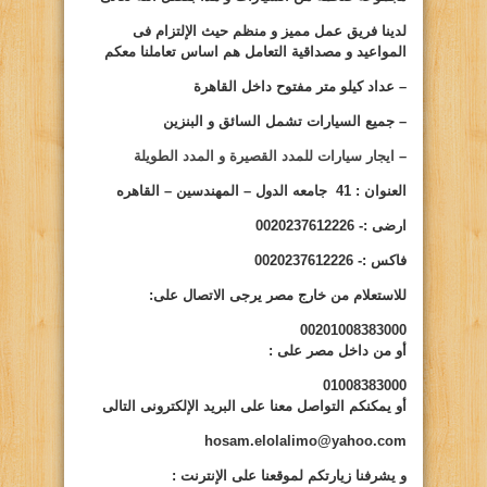
لدينا فريق عمل مميز و منظم حيث الإلتزام فى
المواعيد و مصداقية التعامل هم اساس تعاملنا معكم
– عداد كيلو متر مفتوح داخل القاهرة
– جميع السيارات تشمل السائق و البنزين
–
ايجار سيارات للمدد القصيرة و المدد الطويلة
ا
لعنوان : 41 جامعه الدول – المهندسين – القاهره
ارضى
:- 0020237612226
فاكس
:- 0020237612226
للاستعلام من خارج مصر يرجى الاتصال على:
00201008383000
أو من داخل مصر على
:
01008383000
أو يمكنكم التواصل معنا على البريد الإلكترونى التالى
hosam.elolalimo@yahoo.com
و يشرفنا زيارتكم لموقعنا على الإنترنت
: