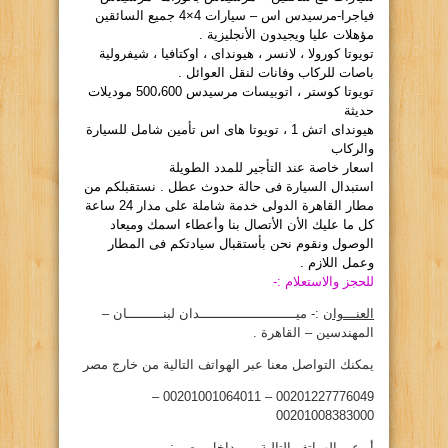
فياجرا-مرسيدس اس – سيارات 4×4 جميع السائقين
مؤهلات عليا ويجيدون الأنجليزية .
تويوتا كورولا ، لانسر ، هيونداى ، اوكتافيا ، شيفرولية
باصات للركاب وفانات لنقل العوائل .
تويوتا كوستر ، اتوبيسات مرسيدس 500،600 موديلات
حديثة
هيونداى اتش 1 ، تويوتا هاى اس تأمين شامل للسيارة
والركاب
اسعار خاصة عند التأجير للمدد الطويلة
استبدال السيارة فى حالة حدوث عطل . نستقبلكم من
مطار القاهرة الدولى خدمة شاملة على مدار 24 ساعة
كل ما عليك الأن الأتصال بنا وأعطاء اسمك وميعاد
الوصول ونقوم نحن بأستقبال سيادتكم فى المطار
وعمل اللازم .
للحجز والاستعلام :-
العنـــوان
:- ميــــــــــــــــــــــــدان لبنـــــــــان –
المهندسين – القاهرة .
يمكنك التواصل معنا عبر الهواتف التالية من خارج مصر
00201227776049 – 00201001064011 –
00201008383000
أو عبر الهواتف التالية من داخل مصر :