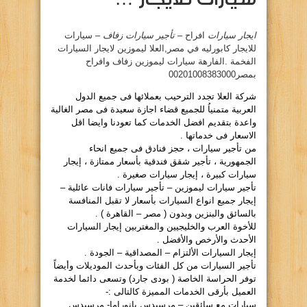
ايجار سيارات
افراح –
تأجير سيارات زفاف
– سيارات
للايجار كابورليه في مصر‏,
العلا ليموزين لايجار السيارات
الفخمة .الفارهة سيارات ليموزين زفاف وافراح
بمصر00201008383000
شركة العلا تجدد الترحيب بعملائها فى جميع الدول
العربية متمنياُ للجميع قضاء اجازة سعيدة فى مصر الغالية
واعدة بتقديم افضل الخدمات كما تعودنا وايضا اقل
الاسعار فى خدماتها .
من تأجير سيارات ، حجز فنادق فى جميع انحاء
الجمهورية ، تأجير شقق فندقية بأسعار ممتازة ، إيجار
سيارات كبيرة ، إيجار سيارات صغيرة .
تأجير سيارات ليموزين – تأجير سيارات فانات عائلية –
إيجار جميع انواع السيارات بأسعار لا تقبل المنافسة
بالسائق والبنزين وبدون ( مصر – القاهرة ) .
للأخوة العرب والخليجيين والمغتربين إيجار السيارات
الأحدث والأرخص والأفضل .
إيجار السيارات الألتزام – المصداقية – الجودة .
تأجير السيارات من كل الفئات وبأحدث الموديلات وأيضاً
توفر الحراسة الخاصة ( بودى جارد) وتسعى دائما لخدمة
العميل بأرقى الخدمات المميزة كالتالى :-
سيارات مع سائقين – مرسيدس بانوراما- مرسيدس