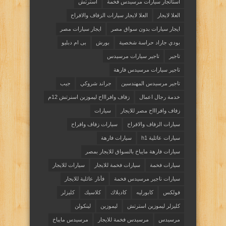
استائجار سيارات مرسيدس فخمة
استرتش
العلا لايجار
العلا لايجار سيارات الزفاف والافراح
ايجار سيارات بدون سواق مصر
ايجار سيارات مصر
بودي جاراد حراسة شخصية
بورش
بى ام دبليو
تاجير
تاجير سيارات مرسيدس
تاجير سيارات مرسيدس فارهة
تاجير مرسيدس المهندسين
جراند شروكي
جيب
خدمة رجال اعمال
زفاف وافراااح ليموزين اسنرتش 12م
زفاف وافراااح مصر للايجار
سيارات
سيارات الزفاف والافراح
سيارات زفاف وافراح
سيارات عائلية h1
سيارات فارهة
سيارات فارهة مايباخ بالسواق للايجار بمصر
سيارات فخمة
سيارات فخمة للايجار
سيارات للايجار
سيارات ناجير مرسيدس فخمة
فأنار عائلية للايجار
فولكس
كابورليه
كاديلاك
كلاسيك
كليزلر
كليزلر ليموزين استرتش
ليموزين
لينكولن
مرسيدس
مرسيدس فخمة للايجار
مرسيدس مايباخ