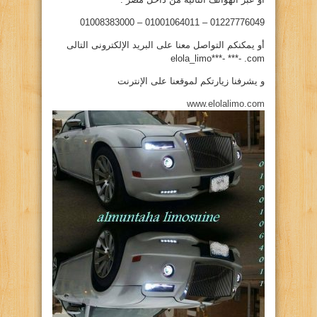
01227776049 – 01001064011 – 01008383000
أو يمكنكم التواصل معنا على البريد الإلكترونى التالى
elola_limo***- ***- .com
و يشرفنا زيارتكم لموقعنا على الإنترنت
www.elolalimo.com