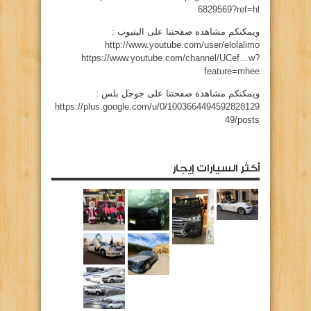
6829569?ref=hl
ويمكنكم مشاهده صفحتنا على اليتيوب :
http://www.youtube.com/user/elolalimo
https://www.youtube.com/channel/UCef…w?
feature=mhee
ويمكنكم مشاهدة صفحتنا على جوجل بلس :
https://plus.google.com/u/0/1003664494592828129
49/posts
أكثر السيارات إيجار