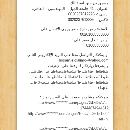
مسرورون حين استقبالك
العنوان : 41 جامعه الدول – المهندسين – القاهرة
ارضى :- 0020237612226
فاكس :- 0020237612226
للاستعلام من خارج مصر يرجى الاتصال على :
00201008383000
أو من داخل مصر على :
01008383000
أو يمكنكم التواصل معنا على البريد الإلكترونى التالى :
hosam.elolalimo@yahoo.com
و يشرفنا زيارتكم لموقعنا على الإنترنت :
ط§ظٹط¬ط§ط± ط³ظٹط§ط±ط§طھ ظ…طµط± ,
طھط£ط¬ظٹط± ط³ظٹط§ط±ط§طھ ظ…طµط±,
ط§ظٹط¬ط§ط± ط³ظٹط§ط±ط§طھ ظپظ‰ ظ…
طµط±
ويمكنكم مشاهده صفحتنا على الفيس بوك :
http://www.********.com/pages/%D8%A7…
17444874944312
http://www.********.com/pages/Elola/…3615132?
ref=hl
http://www.********.com/pages/%D8%A7…