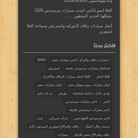
والدبلوماسيين 01008383000
العلا ليمو لتأجير احدث سيارات مرسيدس 2026
بشكلها الجديد المتطور ……
أيجار سيارات زفاف كابورليه وأسترتش وسياحه العلا
ليموزين
الأكثر بحثاً
/ سيارات زفاف وافراح / تاجير سيارات مصر
BMW
استائجار سيارات مرسيدس فخمة
استرتش
العلا لايجار
العلا لايجار سيارات الزفاف والافراح
ايجار سيارات بدون سواق مصر
ايجار سيارات مصر
بودي جاراد حراسة شخصية
بورش
بى ام دبليو
تاجير
تاجير سيارات مرسيدس
تاجير سيارات مرسيدس فارهة
تاجير مرسيدس المهندسين
جراند شروكي
جيب
خدمة رجال اعمال
زفاف وافراااح ليموزين اسنرتش 12م
زفاف وافراااح مصر للايجار
سيارات