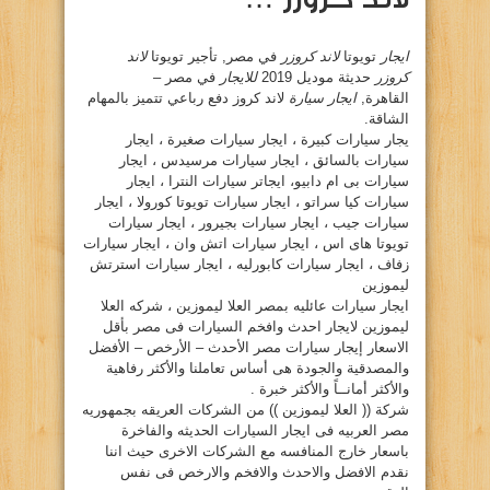
ايجار
تويوتا
لاند كروزر
في مصر, تأجير تويوتا
لاند
كروزر
حديثة موديل 2019
للايجار
في مصر –
القاهرة,
ايجار سيارة
لاند كروز دفع رباعي تتميز بالمهام
الشاقة.
يجار سيارات كبيرة ، ايجار سيارات صغيرة ، ايجار
سيارات بالسائق ، ايجار سيارات مرسيدس ، ايجار
سيارات بى ام دابيو، ايجاتر سيارات النترا ، ايجار
سيارات كيا سراتو ، ايجار سيارات تويوتا كورولا ، ايجار
سيارات جيب ، ايجار سيارات بجيرور ، ايجار سيارات
تويوتا هاى اس ، ايجار سيارات اتش وان ، ايجار سيارات
زفاف ، ايجار سيارات كابورليه ، ايجار سيارات استرتش
ليموزين
ايجار سيارات عائليه بمصر العلا ليموزين ، شركه العلا
ليموزين لايجار احدث وافخم السيارات فى مصر بأقل
الاسعار إيجار سيارات مصر الأحدث – الأرخص – الأفضل
والمصدقية والجودة هى أساس تعاملنا والأكثر رفاهية
والأكثر أمانــاً والأكثر خبرة .
شركة (( العلا ليموزين )) من الشركات العريقه بجمهوريه
مصر العربيه فى ايجار السيارات الحديثه والفاخرة
باسعار خارج المنافسه مع الشركات الاخرى حيث اننا
نقدم الافضل والاحدث والافخم والارخص فى نفس