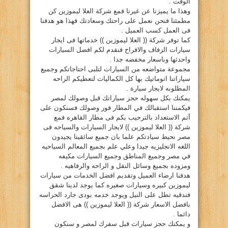
الوقت .
وهذا ما يميزنا عن غيرنا فمع شركة العلا ليموزين كن
مطمئنا فنحن نعمل على راحتك وسعادتك فهذا هو هدفنا
فى العمل كسب العميل .
كما توفر شركة (( العلا ليموزين )) خدماتها فى ايجار
سيارات الزفاف والافراح فنقدم لكم افضل السيارات
واحدثها وباسعار مخفضه جدا .
مجموعة متواضعه من السيارات لتلبى احتاجاتكم وجميع
سياراتنا اتوماتيك بها كل الكماليات لتعطيكم الراحه
المطلوبه لايجار سيارة .
يمكنك بكل سهوله حجز سياراتك قبل وصولك لمصر
فيكمننا استقبالك في المطار فور وصولك فسنكون على
أتم الاستعداد بالترحيب بكم فى مطار القاهره فمع
شركة (( العلا ليموزين )) لايجار السيارات والسياحه فى
مصر نحيط سيادتكم علما بان جميع سائقينا يجيدون
اللغه الانجليزيه جيدا وعلي علم بجميع المعالم السياحيه
في مصر وجميع المناطق وجميع السيارات مكيفه
ومزوده بجميع وسائل النقل و الراحه والرفاهيه .
هدفنا ارضاء العميل وتقديم افضل الخدمات من سيارات
ليموزين كبيره وسيارات صغيره كما يوجد لدينا شقق
فندقيه تطل على النيل ويوجد خدمه بودى جارد الحراسه
بافضل الاسعار شركة (( العلا ليموزين )) هى الافضل
دائما .
و يمكنك حجز سيارات قبل سفرك لمصر و سنكون