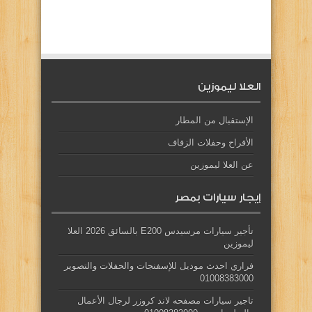
العلا ليموزين
الإستقبال من المطار
الأفراح وحفلات الزفاف
عن العلا ليموزين
إيجار سيارات بمصر
تأجير سيارات مرسيدس E200 بالسائق 2026 العلا
ليموزين
فراري احدث موديل للإسفنجات والحفلات والتصوير
01008383000
تاجير سيارات مصفحه لاند كروزر لرجال الأعمال