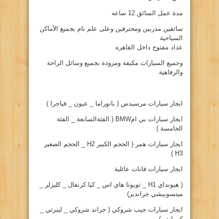
مدة عمل السائق 12 ساعه
سائقين مدربين ومحترفين وعلى علم تام بجميع الأماكن
السياحية
عداد مفتوح داخل القاهره
وجميع السيارات مكيفة ومزودة بجميع وسائل الراحة
والرفاهية
ايجار سيارات مرسيدس ( بانوراما _ عيون _ فياجرا )
ايجار سيارات بي امBMW ( الفئةالسابعة _ الفئة
الخامسة )
ايجار سيارات همر ( الحجم الكبير H2 _ الحجم الصغير
H3 )
ايجار سيارات فانات عائلية
( هيونداي H1 _ تويوتا هاي اس _ كيا كرنفال _ كليزلر _
ميتسوبيشي جرانديز)
ايجار سيارات جيب شروكي ( جراند شروكي _ ليبرتي _
كوماندر )