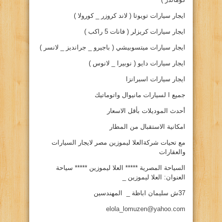
ايجار سيارات تويوتا ( لاند كروزر _ كورولا )
ايجار سيارات كريزلر ( فانات 5 راكب )
ايجار سيارات ميتسوبيشي ( باجيرو _ جرانديز _ لانسر )
ايجار سيارات دايو ( نوبيرا _ لانوس )
ايجار سيارات اسبرانزا
جميع ا لسيارات مانيوال واتوماتيك
أحدث الموديلات بأقل الاسعار
امكانية الاستقبال من المطار
مع تحيات شركةالعلا ليموزين مصر لايجار السيارات
والعقارات
السياحة المصرية ***** العلا ليموزين ***** سياحة
العنوان: العلا ليموزين _
37ش سليمان اباظة _ المهندسين
elola_lomuzen@yahoo.com