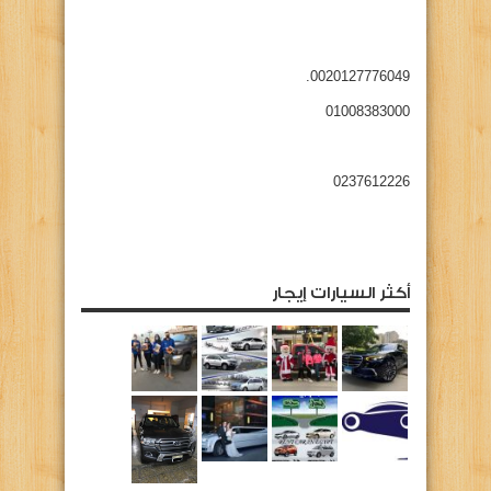
0020127776049.
01008383000
0237612226
أكثر السيارات إيجار