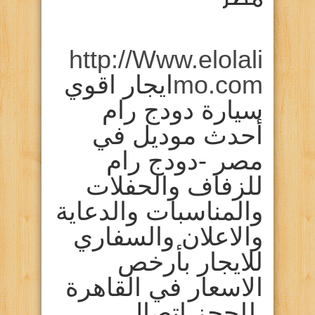
http://Www.elolali
mo.com
ايجار اقوي
سيارة دودج رام
أحدث موديل في
مصر -دودج رام
للزفاف والحفلات
والمناسبات والدعاية
والاعلان والسفاري
للايجار بأرخص
الاسعار في القاهرة
.للحجز اتصال ….