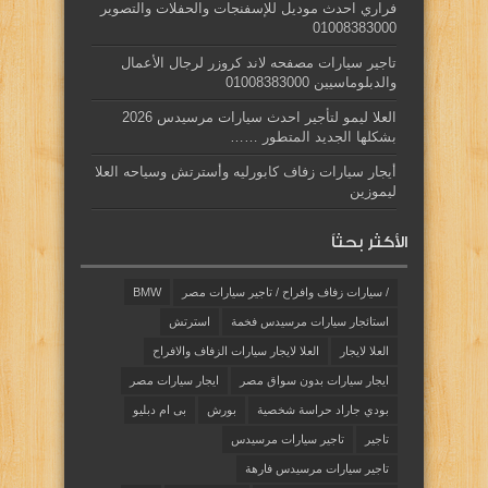
فراري احدث موديل للإسفنجات والحفلات والتصوير
01008383000
تاجير سيارات مصفحه لاند كروزر لرجال الأعمال
والدبلوماسيين 01008383000
العلا ليمو لتأجير احدث سيارات مرسيدس 2026
بشكلها الجديد المتطور ……
أيجار سيارات زفاف كابورليه وأسترتش وسياحه العلا
ليموزين
الأكثر بحثاً
/ سيارات زفاف وافراح / تاجير سيارات مصر
BMW
استائجار سيارات مرسيدس فخمة
استرتش
العلا لايجار
العلا لايجار سيارات الزفاف والافراح
ايجار سيارات بدون سواق مصر
ايجار سيارات مصر
بودي جاراد حراسة شخصية
بورش
بى ام دبليو
تاجير
تاجير سيارات مرسيدس
تاجير سيارات مرسيدس فارهة