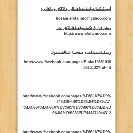
أويمكنكمالتواصلمعناعلىالبريدالإلكترونىالتالى
:
hosam.elolalimo@yahoo.com
ويشرفنازيارتكملموقعناعلىالإنترنت
:
http://www.elolalimo.com
ويمكنكممشاهده صفحتنا علىالفيسبوك
http://www.facebook.com/pages/Elola/19851036
3615132?ref=hl
http://www.facebook.com/pages/%D8%A7%D9%
84%D8%B9%D9%84%D8%A7-
%D9%84%D9%8A%D9%85%D9%88%D8%B2%D
9%8A%D9%86/517444874944312
http://www.facebook.com/pages/%D8%A7%D9%