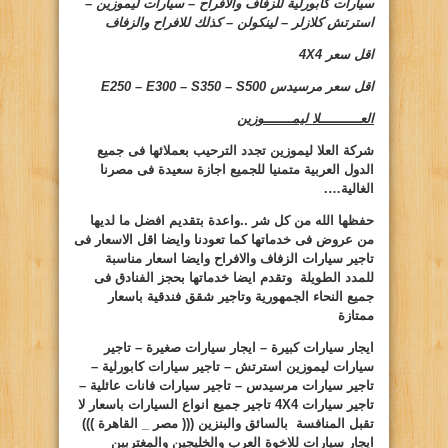
سيارات كابورلية للزفاف والافراح – سيارات ليموزين –
استرتش كلازلر – لينكولن – كذلك للافراح والزفاف
اقل سعر 4
4
X
اقل سعر مرسيدس
E250 – E300 – S350 – S500
العــــــــــلا ليمـــــــوزين
شركة العلا ليموزين تجدد الترحيب بعملائها فى جميع
الدول العربية متمنيا للجميع اجازة سعيدة فى مصرنا
الغالية….
حفظها الله من كل شر ..واعدة بتقديم افضل ما لديها
من عروض فى خدماتها كما تعودنا وايضا اقل الاسعار فى
تاجير سيارات الزفاف والافراح وايضا اسعار مناسبة
للمدد الطويلة وتقدم ايضا خدماتها بحجز الفنادق فى
جميع النحاء الجمهورية وتاجير شقق فندقية باسعار
ممتازة
ايجار سيارات كبيرة – ايجار سيارات صغيرة – تاجير
سيارات ليموزين استرتش – تاجير سيارات كابورلية –
تاجير سيارات مرسيدس – تاجير سيارات فانات عائلية –
تاجير سيارات 4
X
4 تاجير جميع انواع السيارات باسعار لا
تقبل المنافسة بالسائق والبنزين ((( مصر _ القاهرة )))
ايجار سيارات للاخوة العرب والخليجين والمغتربين