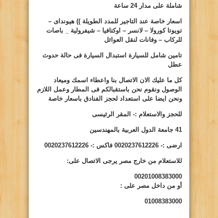
شاملة على مدار 24 ساعة
اسعار خاصة عند التاجير للمدد الطويلة )) هيونداى –
تويوتا كورولا – لانسر – اوكتافيا – شيفرولية _ باصات
للركاب – وفانات لنقل العوائل
تامين شامل للسيارة استبدال السيارة فى حالة حدوث
عطل
كل ما عليك الان الاتصال بنا واعطاء اسمك وميعاد
الوصول ونقوم نحن باستقبالكم فى المطار وعمل اللازم
ونحن ايضا على استعداد لحجز الفنادق باسعار خاصة
للحجز والاستعلام :- المقر الرئيسى
41 جامعة الدول العربية بالمهندسين
ارضى :-
0020237612226
فاكس :-
0020237612226
للاستعلام من خارج مصر يرجى الاتصال على:
00201008383000
أو من داخل مصر على
:
01008383000