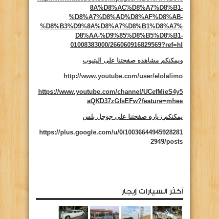
8A%D8%AC%D8%A7%D8%B1-
%D8%A7%D8%AD%D8%AF%D8%AB-
%D8%B3%D9%8A%D8%A7%D8%B1%D8%A7%
D8%AA-%D9%85%D8%B5%D8%B1-
01008383000/266060916829569?ref=hl
ويمكنكم مشاهده صفحتنا على اليتيوب
http://www.youtube.com/user/elolalimo
https://www.youtube.com/channel/UCefMieS4y5
aQKD37zGfsEFw?feature=mhee
يمكنكم زياره صفحتنا على جوجل بلس
https://plus.google.com/u/0/10036644945928281
2949/posts
أكثر السيارات إيجار