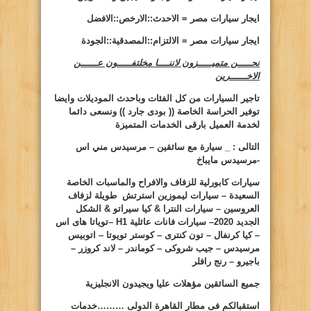
ايجار سيارات مصر = الاحدث::الارخص::الافضل
ايجار سيارات مصر = الالتزام::المصدقية::الجودة
نحـــــن متميـــــزون لاننــــا مخلتفـــــون عــــــن
الاخــــــرين
تاجير السيارات من كل الفئات وباحدث الموديلات وايضا
توفير الحراسة الخاصة (( بودى جارد )) ونسعى دائما
لخدمة العميل بارقى الخدمات المتميزة
التالى : _ سيارة مع سائقين – مرسيدس مني اس
-مرسيدس مايباخ
سيارات كابورلية للزفاف والافراح والماسبات الخاصة
السعيدة – سيارات ليموزين استرتش طويلة لزفاف
العروسين – سيارات النترا & كيا سيراتو & الشكل
الجديد 2020– سيارات فانات عائلية
H1
–توياتا هاى اس
– كيا كرنفال – تون كنترى – كوستر تويوتا – اتوبيس
مرسيدس – جيب شروكى – كوماندر – لاند كروزر –
باجيرو – رنج رافلر
جميع السائقين مؤهلات عليا ويجيدون الانجليزية
استقبالكم فى مطار القاهرة الدولى ………خدمات