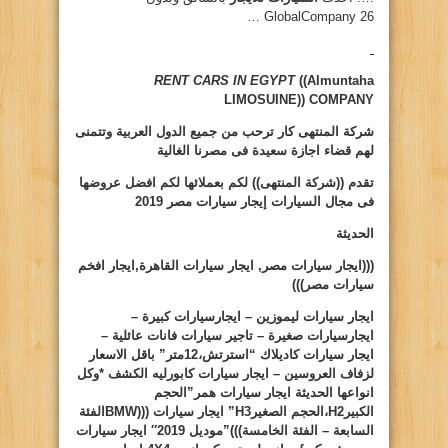
GlobalCompany 26 …
RENT CARS IN EGYPT
((Almuntaha
LIMOSUINE))
COMPANY
شركة المنتهى كار ترحب من جميع الدول العربية وتتمنى
لهم قضاء اجازة سعيدة فى مصرنا الغالية
تقدم ((شركة المنتهى)) لكم بعملائها لكم افضل عروضها
فى مجال السيارات
إيجار سيارات مصر 2019
الحديثة
(((ايجار سيارات مصر, ايجار سيارات القاهرة,ايجار افخم
سيارات مصر)))
ايجار سيارات ليموزين – ايجارسيارات كبيرة –
ايجارسيارات صغيرة – تاجير سيارات فانات عائلية –
ايجار سيارات كاديلاك “استرتش،12متر” باقل الاسعار
لزفاف العروسين – ايجار سيارات كابورليه الكشف *وكل
انواعها الحديثة ايجار سيارات همر”الحجم
الكبير
H2
،الحجم الصغير
H3
” ايجار سيارات (((
BMW
الفئة
السابعة – الفئة الخامسة)))”موديل 2019″ ايجار سيارات