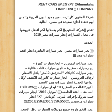
RENT CARS IN EGYPT
((Almuntaha
LIMOSUINE))
COMPANY
شركة المنتهى كار ترحب من جميع الدول العربية وتتمنى
لهم قضاء اجازة سعيدة فى مصرنا الغالية
تقدم ((شركة المنتهى)) لكم بعملائها لكم افضل عروضها
فى مجال السيارات
إيجار سيارات مصر 2019
الحديثة
(((ايجار سيارات مصر, ايجار سيارات القاهرة,ايجار افخم
سيارات مصر)))
ايجار سيارات ليموزين – ايجارسيارات كبيرة –
ايجارسيارات صغيرة – تاجير سيارات فانات عائلية –
ايجار سيارات كاديلاك “استرتش،12متر” باقل الاسعار
لزفاف العروسين – ايجار سيارات كابورليه الكشف *وكل
انواعها الحديثة ايجار سيارات همر”الحجم
الكبير
H2
،الحجم الصغير
H3
” ايجار سيارات (((
BMW
الفئة
السابعة – الفئة الخامسة)))”موديل 2019″ ايجار سيارات
جيب شروكى
}
جراند- لبيرتى- كوماندر-
4X4
ايجار
سيارات مرسيدس((
S500
،
S350
،
E300
،
E250
،
E200
))
ايجار افخم واروع جميع موديلات السيارات باقل الاسعار