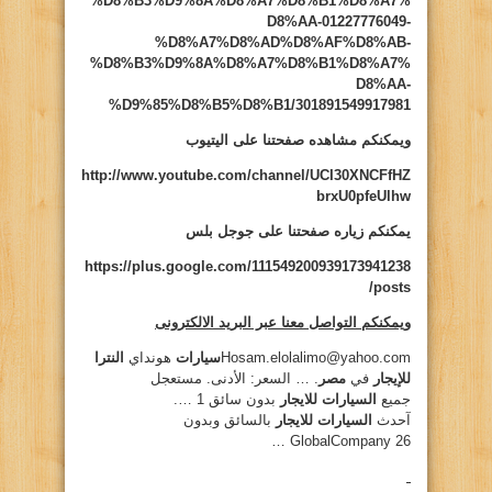
%D8%B3%D9%8A%D8%A7%D8%B1%D8%A7%
D8%AA-01227776049-
%D8%A7%D8%AD%D8%AF%D8%AB-
%D8%B3%D9%8A%D8%A7%D8%B1%D8%A7%
D8%AA-
%D9%85%D8%B5%D8%B1/301891549917981
ويمكنكم مشاهده صفحتنا على اليتيوب
http://www.youtube.com/channel/UCI30XNCFfHZ
brxU0pfeUlhw
يمكنكم زياره صفحتنا على جوجل بلس
https://plus.google.com/111549200939173941238
/posts
ويمكنكم التواصل معنا عبر البريد الالكترونى
Hosam.elolalimo@yahoo.com
سيارات
هونداي
النترا
للإيجار
في
مصر
. … السعر: الأدنى. مستعجل
جميع
السيارات للايجار
بدون سائق 1 ….
آحدث
السيارات للايجار
بالسائق وبدون
GlobalCompany 26 …