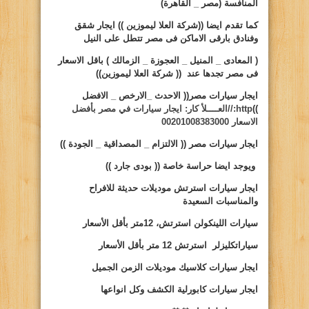
المنافسة (مصر _ القاهرة)
كما تقدم ايضا ((شركة العلا ليموزين )) ايجار شقق
وفنادق بارقى الاماكن فى مصر تتطل على النيل
( المعادى _ المنيل _ العجوزة _ الزمالك ) باقل الاسعار
فى مصر تجدها عند (( شركة العلا ليموزين))
ايجار سيارات
مصر(( الاحدث _الارخص _ الافضل
))
http://العــــلأ كار: ايجار سيارات في مصر بأفضل
الاسعار 00201008383000
ايجار سيارات
مصر (( الالتزام _ المصداقية _ الجودة ))
ويوجد ايضا حراسة خاصة
(( بودى جارد ))
ايجار سيارات
استرتش موديلات حديثة للافراح
والمناسبات السعيدة
سيارات
اللينكولن استرتش، 12متر بأقل الأسعار
سيارات
كليزلر استرتش 12 متر بأقل الأسعار
ايجار سيارات
كلاسيك موديلات الزمن الجميل
ايجار سيارات
كابورلية الكشف وكل انواعها