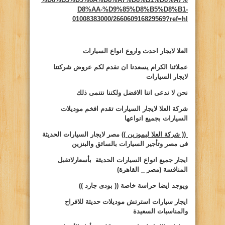
D8%AA-%D9%85%D8%B5%D8%B1-
01008383000/266060916829569?ref=hl
العلا لايجار احدث واروع انواع السيارات
عملائنا الكرام يسعدنا ان نقدم لكم عروض شركتنا
لايجار السيارات
نحن لا ندعى اننا الافضل ولكننا نتنمى ذلك
شركة العلا لايجار السيارات تقدم افخم موديلات
السيارات بجميع انواعها
(( شركة العلا ليموزين ))
مصر لايجار السيارات الحديثة
فى مصر وتأجير السيارات بالسائق والبنزين
ايجار
جميع انواع السيارات الحديثة بأسعارلاتقبل
المنافسة (مصر _ القاهرة)
ويوجد ايضا حراسة خاصة
(( بودى جارد ))
ايجار سيارات
استرتش موديلات حديثة للافراح
والمناسبات السعيدة