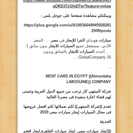
https://www.youtube.com/channel/UCefMieS4y5
aQKD37zGfsEFw?feature=mhee
ويمكنكم مشاهدة صفحتنا على جوجل بلس :
https://plus.google.com/u/0/10036644945928281
2949/posts
سيارات
هونداي
النترا للإيجار
في
مصر
. … السعر:
الأدنى. مستعجل جميع
السيارات للايجار
بدون سائق 1
…. آحدث
السيارات للايجار
بالسائق وبدون
GlobalCompany 26 …
RENT CARS IN EGYPT
((Almuntaha
LIMOSUINE))
COMPANY
شركة المنتهى كار ترحب من جميع الدول العربية وتتمنى
لهم قضاء اجازة سعيدة فى مصرنا الغالية
تقدم ((شركة المنتهى)) لكم بعملائها لكم افضل عروضها
فى مجال السيارات
إيجار سيارات مصر 2019
الحديثة
(((ايجار سيارات مصر, ايجار سيارات القاهرة,ايجار افخم