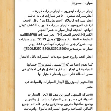
سيارات مصر)))
ايجار سيارات ليموزين – ايجارسيارات كبيرة –
ايجارسيارات صغيرة – تاجير سيارات فانات عائلية –
ايجار سيارات كاديلاك “استرتش،12متر” باقل الاسعار
لزفاف العروسين – ايجار سيارات كابورليه الكشف *وكل
انواعها الحديثة ايجار سيارات همر”الحجم
الكبير
H2
،الحجم الصغير
H3
” ايجار سيارات (((
BMW
الفئة
السابعة – الفئة الخامسة)))”موديل 2019″ ايجار سيارات
جيب شروكى
}
جراند- لبيرتى- كوماندر-
4X4
ايجار
سيارات مرسيدس((
S500
،
S350
،
E300
،
E250
،
E200
))
ايجار افخم واروع جميع موديلات السيارات باقل الاسعار
كما تقدم ايضا شركة(((المنتهى ليموزين))) خدماتها
السياحية فى ايجار الشقق والفنادق بارقى الاماكن فى
مصر المطلة على النيل باسعار لا مثيل لها
(((المنتهى ليموزين)))
لايجار السيارات والسياحة فى
مصر
(((شركة المنتهى ليموزين مصر)))
لايجار السيارات
الحديثة فى مصر وتاجير السيارات بالسائق والبنزين
وجميع سائقينا مدربين ومحترفين وعلى علم تام بجميع
الاماكن السياحية وجميع السيارات مانيوال واتوماتيك