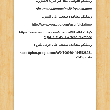
ويمكنكم التواصل معنا عبر البريد الالكترونى
Almuntaha.limousine20@yahoo.com
ويمكنكم مشاهده صفحتنا على اليتيوب
http://www.youtube.com/user/elolalimo
https://www.youtube.com/channel/UCefMieS4y5
aQKD37zGfsEFw?feature=mhee
ويمكنكم مشاهدة صفحتنا على جوجل بلس :
https://plus.google.com/u/0/10036644945928281
2949/posts