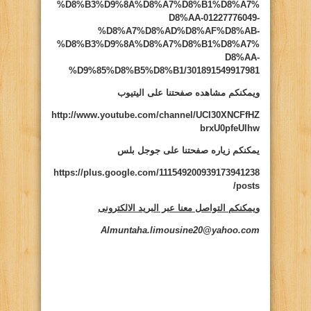
%D8%B3%D9%8A%D8%A7%D8%B1%D8%A7%
D8%AA-01227776049-
%D8%A7%D8%AD%D8%AF%D8%AB-
%D8%B3%D9%8A%D8%A7%D8%B1%D8%A7%
D8%AA-
%D9%85%D8%B5%D8%B1/301891549917981
ويمكنكم مشاهده صفحتنا على اليتيوب
http://www.youtube.com/channel/UCI30XNCFfHZ
brxU0pfeUlhw
يمكنكم زياره صفحتنا على جوجل بلس
https://plus.google.com/111549200939173941238
/posts
ويمكنكم التواصل معنا عبر البريد الالكترونى
Almuntaha.limousine20@yahoo.com