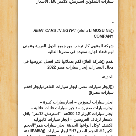
سيارات
اللينكولن استرتش، 12متر بأقل الأسعار
RENT CARS IN EGYPT
(elola LIMOSUINE))
COMPANY
شركة المنتهى كار ترحب من جميع الدول العربية وتتمنى
لهم قضاء اجازة سعيدة فى مصرنا الغالية
تقدم ((شركة العلا)) لكم بعملائها لكم افضل عروضها فى
مجال السيارات
إيجار سيارات مصر 2022
الحديثة
(((ايجار سيارات مصر, ايجار سيارات القاهرة,ايجار افخم
سيارات مصر)))
ايجار سيارات ليموزين – ايجارسيارات كبيرة –
ايجارسيارات صغيرة – تاجير سيارات فانات عائلية –
ايجار سيارات كليزلر
c300
12م “استرتش،12متر” باقل
الاسعار لزفاف العروسين – ايجار سيارات كابورليه
الكشف *وكل انواعها الحديثة ايجار سيارات همر”الحجم
الكبير
H2
،الحجم الصغير
H3
” ايجار سيارات (((
BMW
الفئة