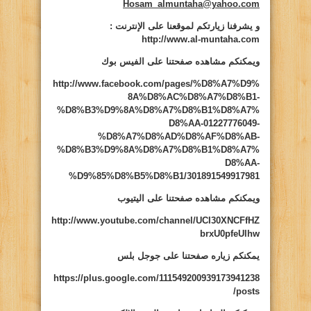
Hosam_almuntaha@yahoo.com
و يشرفنا زيارتكم لموقعنا على الإنترنت
:
http://www.al-muntaha.com
ويمكنكم مشاهده صفحتنا على الفيس بوك
http://www.facebook.com/pages/%D8%A7%D9%
8A%D8%AC%D8%A7%D8%B1-
%D8%B3%D9%8A%D8%A7%D8%B1%D8%A7%
D8%AA-01227776049-
%D8%A7%D8%AD%D8%AF%D8%AB-
%D8%B3%D9%8A%D8%A7%D8%B1%D8%A7%
D8%AA-
%D9%85%D8%B5%D8%B1/301891549917981
ويمكنكم مشاهده صفحتنا على اليتيوب
http://www.youtube.com/channel/UCI30XNCFfHZ
brxU0pfeUlhw
يمكنكم زياره صفحتنا على جوجل بلس
https://plus.google.com/111549200939173941238
/posts