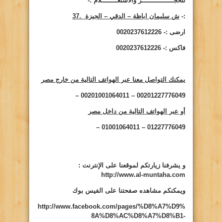
للحجــــــــــــــــز والاستعــــــــلام :-
:-
ش سليمان اباظة – الدقي
– الجيزة .
37
ارضى :- 0020237612226
فاكس :- 0020237612226
يمكنك التواصل معنا عبر الهواتف التالية من خارج مصر
00201227776049 – 00201001064011 –
أو عبر الهواتف التالية من داخل مصر
01227776049 – 01001064011 –
و يشرفنا زيارتكم لموقعنا على الإنترنت
:
http://www.al-muntaha.com
ويمكنكم مشاهده صفحتنا على الفيس بوك
http://www.facebook.com/pages/%D8%A7%D9%
8A%D8%AC%D8%A7%D8%B1-