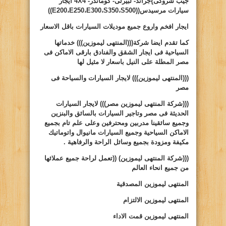
جيب شروكى
}
جراند- لبيرتى- كوماندر-
4X4
ايجار
سيارات مرسيدس((
S500
،
S350
،
E300
،
E250
،
E200
))
ايجار افخم واروع جميع موديلات السيارات باقل الاسعار
كما تقدم ايضا شركة(((المنتهى ليموزين))) خدماتها
السياحية فى ايجار الشقق والفنادق بارقى الاماكن فى
مصر المطلة على النيل باسعار لا مثيل لها
(((المنتهى ليموزين)))
لايجار السيارات والسياحة فى
مصر
(((شركة المنتهى ليموزين مصر)))
لايجار السيارات
الحديثة فى مصر وتاجير السيارات بالسائق والبنزين
وجميع سائقينا مدربين ومحترفين وعلى علم تام بجميع
الاماكن السياحية وجميع السيارات مانيوال واتوماتيك
مكيفة ومزودة بجميع وسائل الراحة والرفاهية .
(((شركة المنتهى ليموزين)
((
تعمل لراحة جميع عملائها
من جميع انحاء العالم
المنتهى ليموزين المصدقية
المنتهى ليموزين الالتزام
المنتهى ليموزين قمت الاداء