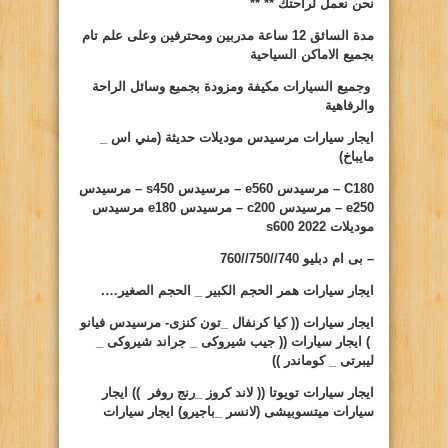
نحن نعمل لراحتك **
**
مدة السائق 12 ساعة مدربين ومحترفين وعلى علم تام
بجميع الاماكن السياحية
وجميع السيارات مكيفة ومزودة بجميع وسائل الراحة
والرفاهية
ايجار سيارات
مرسيدس موديلات حديثة (مني اس _
مايباخ)
C180
– مرسيدس
e560
– مرسيدس
s450
– مرسيدس
e250
– مرسيدس
c200
– مرسيدس
e180
مرسيدس
موديلات 2022
s600
– بى ام دبليو 740//750//760
ايجار سيارات
همر الحجم الكبير _ الحجم الصغير….
ايجار سيارات
(( كيا كرنفال _تون كنزى- مرسيدس فيانو
) ايجار سيارات (( جيب شيروكى _ جراند شيروكى _
ليبرتى _ كوماندر ))
ايجار سيارات تويوتا (( لاند كروز _رنج روفر )) ايجار
سيارات ميتسوبيشى (لانسر _باجيرو) ايجار سيارات