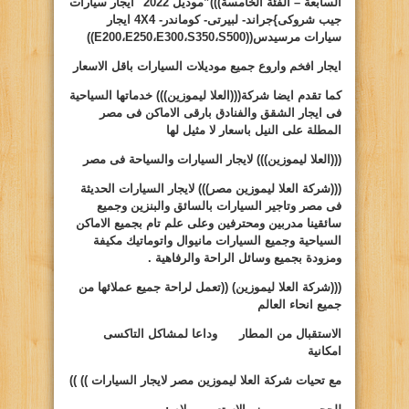
السابعة – الفئة الخامسة)))”موديل 2022″ ايجار سيارات
جيب شروكى
}
جراند- لبيرتى- كوماندر-
4X4
ايجار
سيارات مرسيدس((
S500
،
S350
،
E300
،
E250
،
E200
))
ايجار افخم واروع جميع موديلات السيارات باقل الاسعار
كما تقدم ايضا شركة(((العلا ليموزين))) خدماتها السياحية
فى ايجار الشقق والفنادق بارقى الاماكن فى مصر
المطلة على النيل باسعار لا مثيل لها
(((العلا ليموزين)))
لايجار السيارات والسياحة فى مصر
(((شركة العلا ليموزين مصر)))
لايجار السيارات الحديثة
فى مصر وتاجير السيارات بالسائق والبنزين وجميع
سائقينا مدربين ومحترفين وعلى علم تام بجميع الاماكن
السياحية وجميع السيارات مانيوال واتوماتيك مكيفة
ومزودة بجميع وسائل الراحة والرفاهية .
(((شركة العلا ليموزين)
((
تعمل لراحة جميع عملائها من
جميع انحاء العالم
الاستقبال من المطار وداعا لمشاكل التاكسى
امكانية
مع تحيات شركة العلا ليموزين مصر لايجار السيارات ))
))