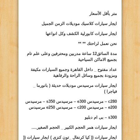
متر بأقل الأسعار
ايجار سيارات
كلاسيك موديلات الزمن الجميل
ايجار سيارات
كابورلية الكشف وكل انواعها
نحن نعمل لراحتك **
**
مدة السائق12 ساعة مدربين ومحترفين وعلى علم تام
بجميع الاماكن السياحية
عداد مفتوح _ داخل القاهرة وجميع السيارات مكيفة
ومزودة بجميع وسائل الراحة والرفاهية
ايجار سيارات
مرسيدس موديلات حديثة ( بانورما _
فياجرا )
c280
– مرسيدس
e300
– مرسيدس
s350
– مرسيدس
e200
– مرسيدس
c200
– مرسيدس
e250
مرسيدس
s300
– بى ام دبليو
ايجار سيارات
همر الحجم الكبير _ الحجم الصغير….
ايجار سيارات
(( كيا كرنفال _تون كنزى ) ايجار سيارات ((