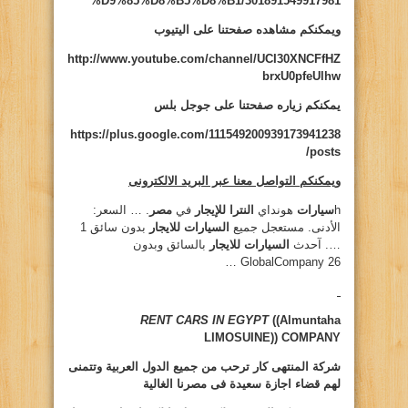
%D9%85%D8%B5%D8%B1/301891549917981
ويمكنكم مشاهده صفحتنا على اليتيوب
http://www.youtube.com/channel/UCI30XNCFfHZ
brxU0pfeUlhw
يمكنكم زياره صفحتنا على جوجل بلس
https://plus.google.com/111549200939173941238
/posts
ويمكنكم التواصل معنا عبر البريد الالكترونى
h
سيارات
هونداي
النترا للإيجار
في
مصر
. … السعر:
الأدنى. مستعجل جميع
السيارات للايجار
بدون سائق 1
…. آحدث
السيارات للايجار
بالسائق وبدون
GlobalCompany 26 …
RENT CARS IN EGYPT
((Almuntaha
LIMOSUINE))
COMPANY
شركة المنتهى كار ترحب من جميع الدول العربية وتتمنى
لهم قضاء اجازة سعيدة فى مصرنا الغالية