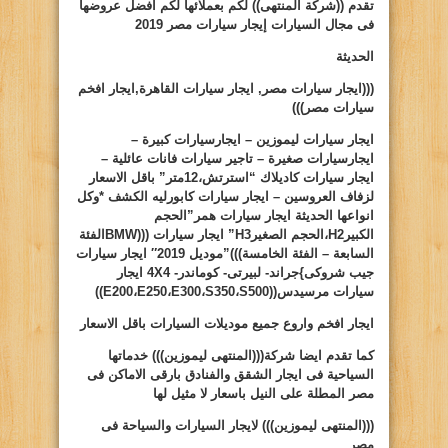
تقدم ((شركة المنتهى)) لكم بعملائها لكم افضل عروضها
فى مجال السيارات
إيجار سيارات مصر 2019
الحديثة
(((ايجار سيارات مصر, ايجار سيارات القاهرة,ايجار افخم
سيارات مصر)))
ايجار سيارات ليموزين – ايجارسيارات كبيرة –
ايجارسيارات صغيرة – تاجير سيارات فانات عائلية –
ايجار سيارات كاديلاك “استرتش،12متر” باقل الاسعار
لزفاف العروسين – ايجار سيارات كابورليه الكشف *وكل
انواعها الحديثة ايجار سيارات همر”الحجم
الكبير
H2
،الحجم الصغير
H3
” ايجار سيارات (((
BMW
الفئة
السابعة – الفئة الخامسة)))”موديل 2019″ ايجار سيارات
جيب شروكى
}
جراند- لبيرتى- كوماندر-
4X4
ايجار
سيارات مرسيدس((
S500
،
S350
،
E300
،
E250
،
E200
))
ايجار افخم واروع جميع موديلات السيارات باقل الاسعار
كما تقدم ايضا شركة(((المنتهى ليموزين))) خدماتها
السياحية فى ايجار الشقق والفنادق بارقى الاماكن فى
مصر المطلة على النيل باسعار لا مثيل لها
(((المنتهى ليموزين)))
لايجار السيارات والسياحة فى
مصر