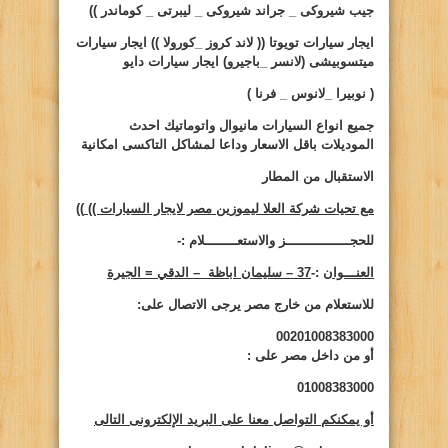
جيب شيروكى _ جراند شيروكى _ ليبرتى _ كوماندر ))
ايجار سيارات تويوتا (( لاند كروز _كورولا )) ايجار سيارات
ميتسوبيشى (لانسر _باجيرو) ايجار سيارات دايو
( نوبيرا _لانوس _ فرنا )
جميع انواع السيارات مانيوال واتوماتيك احدث
الموديلات باقل الاسعار وداعا لمشاكل التاكسى امكانية
الاستقبال من المطار
مع تحيات شركة العلا ليموزين مصر لايجار السيارات ))
))
للحجــــــــــــــــز والاستعــــــــلام :-
العنـــوان
:-
37 – سليمان اباظة – الدقي = الجيرة
للاستعلام من خارج مصر يرجى الاتصال على:
00201008383000
أو من داخل مصر على
:
01008383000
أو يمكنكم التواصل معنا على البريد الإلكترونى التالى