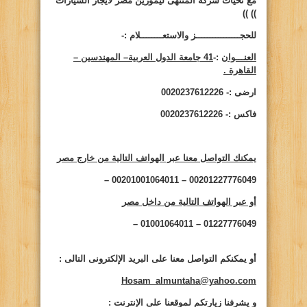
مع تحيات شركة المنتهى ليموزين مصر لايجار السيارات
))
))
للحجــــــــــــــــز والاستعــــــــلام :-
العنـــوان
:-
41 جامعة الدول العربية– المهندسين –
القاهرة .
ارضى :- 0020237612226
فاكس :- 0020237612226
يمكنك التواصل معنا عبر الهواتف التالية من خارج مصر
00201227776049 – 00201001064011 –
أو عبر الهواتف التالية من داخل مصر
01227776049 – 01001064011 –
أو يمكنكم التواصل معنا على البريد الإلكترونى التالى
:
Hosam_almuntaha@yahoo.com
و يشرفنا زيارتكم لموقعنا على الإنترنت
: