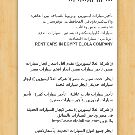
تأجيرسيارات ليموزين وتويوتا للسياحة بين القاهرة
والاسكندريةوباقي المحافظات. نوفرسيارات
فخمةمرسيدس وفانات…
سيارات كابوليةمكشوفةبسائق
· ‏
سيارات الدفع
الرباعي
· ‏
سيارات اقتصادية
RENT CARS IN EGYPT ELOLA COMPANY
(( شركة العلا ليموزين))
تقدم اقل اسعار ايجار سيارات
مصر, تأجير سيارات مصر, ايجار افخم سيارات مصر
ايجار
احدث سيارات مصر (( شركة العلا ليموزين )) ايجار
سيارات حديثة_ ايجار سيارات فخمة
تأجير سيارات
فانات عائلية _ تأجير سيارات كبيرة _تأجير
سيارات ليموزين _تأجير سيارات صغيرة
(( شركة العلا ليموزين ))
مصر لايجار السيارات الحديثة
فى مصر وتأجير السيارات بالسائق
والبنزين
http://www.elolalimo.com
ايجار
جميع انواع السيارات الحديثة بأسعارلاتقبل