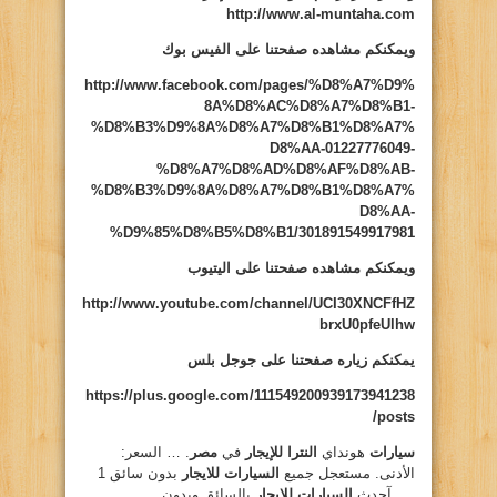
http://www.al-muntaha.com
ويمكنكم مشاهده صفحتنا على الفيس بوك
http://www.facebook.com/pages/%D8%A7%D9%
8A%D8%AC%D8%A7%D8%B1-
%D8%B3%D9%8A%D8%A7%D8%B1%D8%A7%
D8%AA-01227776049-
%D8%A7%D8%AD%D8%AF%D8%AB-
%D8%B3%D9%8A%D8%A7%D8%B1%D8%A7%
D8%AA-
%D9%85%D8%B5%D8%B1/301891549917981
ويمكنكم مشاهده صفحتنا على اليتيوب
http://www.youtube.com/channel/UCI30XNCFfHZ
brxU0pfeUlhw
يمكنكم زياره صفحتنا على جوجل بلس
https://plus.google.com/111549200939173941238
/posts
سيارات
هونداي
النترا للإيجار
في
مصر
. … السعر:
الأدنى. مستعجل جميع
السيارات للايجار
بدون سائق 1
…. آحدث
السيارات للايجار
بالسائق وبدون