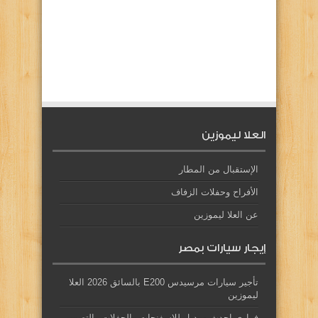
العلا ليموزين
الإستقبال من المطار
الأفراح وحفلات الزفاف
عن العلا ليموزين
إيجار سيارات بمصر
تأجير سيارات مرسيدس E200 بالسائق 2026 العلا
ليموزين
فراري احدث موديل للإسفنجات والحفلات والتصوير