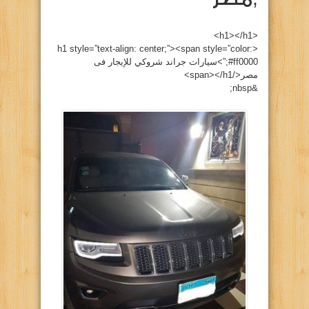
<h1></h1>
<h1 style=”text-align: center;”><span style=”color:
#ff0000;”>سيارات جراند شروكي للإيجار فى
مصر</span></h1>
&nbsp;