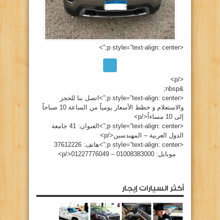
<p style=”text-align: center;”>
</p>
&nbsp;
<p style=”text-align: center;”>اتصل بنا للحجز
والاستعلام و خطط الأسعار يومياً من الساعة 10 صباحاً
إلى 10 مساءاً</p>
<p style=”text-align: center;”>العنوان: 41 جامعة
الدول العربية – المهندسين</p>
<p style=”text-align: center;”>هاتف: 37612226
موبايل: 01008383000 – 01227776049</p>
أكثر السيارات إيجار