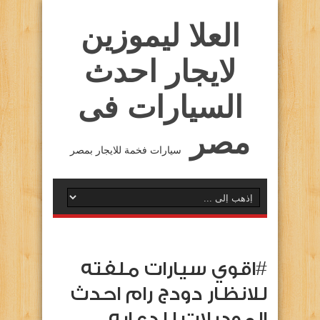
العلا ليموزين
لايجار احدث
السيارات فى
مصر
سيارات فخمة للايجار بمصر
#اقوي سيارات ملفته
للانظار دودج رام احدث
الموديلات للدعايه