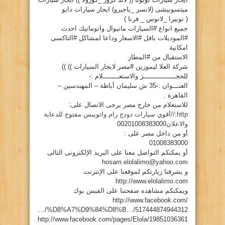
ميتسوبيشى (لانسر _باجيرو) ايجار سيارات دايو
( نوبيرا _لانوس _ فرنا )
جميع انواع #السيارات مانيوال واتوماتيك احدث
#الموديلات باقل #الاسعار وداعا لمشاكل #التاكسى
امكانية
الاستقبال من #المطار
شركة العلا ليموزين #مصر لايجار السيارات )) ))
للحجــــــــــــــــز والاستعــــــــلام :-
العنـــوان :-35 ش سليمان أباظة – المهندسين –
القاهرة .
للاستعلام من خارج مصر يرجى الاتصال على:
http://أقوي سيارات دودج رام واتوبيس مفتوح للدعاية
والاعلان
00201008383000
أو من داخل مصر على :
01008383000
أو يمكنكم التواصل معنا على البريد الإلكترونى التالى
hosam.elolalimo@yahoo.com
و يشرفنا زيارتكم لموقعنا على الإنترنت
http://www.elolalimo.com
ويمكنكم مشاهده صفحتنا على الفيس بوك
http://www.facebook.com/
…/%D8%A7%D9%84%D8%B…/517444874944312
http://www.facebook.com/pages/Elola/19851036361