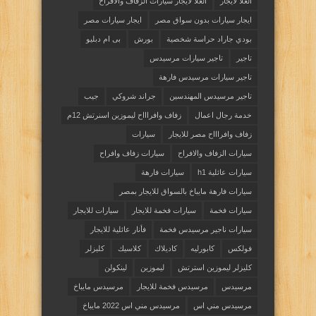
العلا لايجار
العلا لايجار سيارات الزفاف والافراح
ايجار سيارات بدون سواق مصر
ايجار سيارات مصر
بودي جاراد حراسة شخصية
بورش
بى ام دبليو
تاجير
تاجير سيارات مرسيدس
تاجير سيارات مرسيدس فارهة
تاجير مرسيدس المهندسين
جراند شروكي
جيب
خدمة رجال اعمال
زفاف وافراااح ليموزين اسنرتش 12م
زفاف وافراااح مصر للايجار
سيارات
سيارات الزفاف والافراح
سيارات زفاف وافراح
سيارات عائلية h1
سيارات فارهة
سيارات فارهة مايباخ بالسواق للايجار بمصر
سيارات فخمة
سيارات فخمة للايجار
سيارات للايجار
سيارات ناجير مرسيدس فخمة
فأنار عائلية للايجار
فولكس
كابورليه
كاديلاك
كلاسيك
كليزلر
كليزلر ليموزين استرتش
ليموزين
لينكولن
مرسيدس
مرسيدس فخمة للايجار
مرسيدس مايباخ
مرسيدس مني اس
مرسيدس مني اس 2022 مايباخ