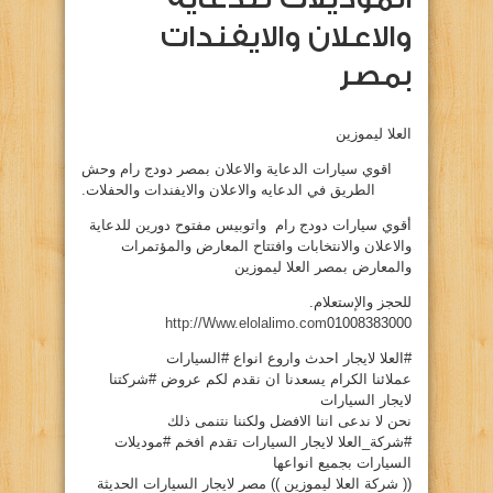
والاعلان والايفندات
بمصر
العلا ليموزين
اقوي سيارات الدعاية والاعلان بمصر دودج رام وحش
الطريق في الدعايه والاعلان والايفندات والحفلات.
أقوي سيارات دودج رام واتوبيس مفتوح دورين للدعاية
والاعلان والانتخابات وافتتاح المعارض والمؤتمرات
والمعارض بمصر العلا ليموزين
للحجز والإستعلام.
http://Www.elolalimo.com
01008383000
#العلا لايجار احدث واروع انواع #السيارات
عملائنا الكرام يسعدنا ان نقدم لكم عروض #شركتنا
لايجار السيارات
نحن لا ندعى اننا الافضل ولكننا نتنمى ذلك
#شركة_العلا لايجار السيارات تقدم افخم #موديلات
السيارات بجميع انواعها
(( شركة العلا ليموزين )) مصر لايجار السيارات الحديثة