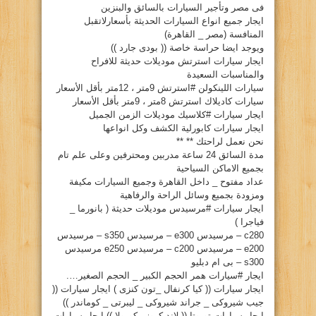
فى مصر وتأجير السيارات بالسائق والبنزين
ايجار جميع انواع السيارات الحديثة بأسعارلاتقبل
المنافسة (مصر _ القاهرة)
ويوجد ايضا حراسة خاصة (( بودى جارد ))
ايجار سيارات استرتش موديلات حديثة للافراح
والمناسبات السعيدة
سيارات اللينكولن #استرتش 9متر ، 12متر بأقل الأسعار
سيارات كاديلاك استرتش 8متر ، 9متر بأقل الأسعار
ايجار سيارات #كلاسيك موديلات الزمن الجميل
ايجار سيارات كابورلية الكشف وكل انواعها
نحن نعمل لراحتك ** **
مدة السائق 24 ساعة مدربين ومحترفين وعلى علم تام
بجميع الاماكن السياحية
عداد مفتوح _ داخل القاهرة وجميع السيارات مكيفة
ومزودة بجميع وسائل الراحة والرفاهية
ايجار سيارات #مرسيدس موديلات حديثة ( بانورما _
فياجرا )
c280 – مرسيدس e300 – مرسيدس s350 – مرسيدس
e200 – مرسيدس c200 – مرسيدس e250 مرسيدس
s300 – بى ام دبليو
ايجار #سيارات همر الحجم الكبير _ الحجم الصغير….
ايجار سيارات (( كيا كرنفال _تون كنزى ) ايجار سيارات ((
جيب شيروكى _ جراند شيروكى _ ليبرتى _ كوماندر ))
ايجار سيارات تويوتا (( لاند كروز _كورولا )) ايجار سيارات