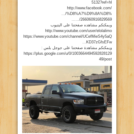
5132?ref=hl
http://www.facebook.com/
…/%D8%A7%D9%8A%D8%
…/266060916829569…
ويمكنكم مشاهده صفحتنا على اليتيوب
http://www.youtube.com/user/elolalimo
https://www.youtube.com/channel/UCefMieS4y5aQ
KD37zGfsEFw…
ويمكنكم مشاهدة صفحتنا على جوجل بلس :
https://plus.google.com/u/0/1003664494592828129
49/post