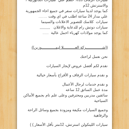
والاسترتش 12م
كما يوجد لدينا سيارات سفر في جميع احاء الجمهورية
علي مدار 24 ساعة اطلب في اي وقت …….
سيارات كلاسك للتصوير الاعلانات والسينما
سيارات دوتش رام للدعاية والاغلان ,,,,,,,,,
كما يوجد مولادات كهرباء احمل عالية …..
((شــــــــــــــركة العــــــــــلا ليمــــــــــــوزين))
نحن نعمل لراحتك
نقدم لكم أفضل عروض لإيجار السيارات
و نقدم سيارات الزفاف و الأفراح بأسعار خيالية
و نقدم خدمات لرجال الأعمال
مدة عمل السائق 12 ساعه
سائقين مدربين ومحترفين وعلى علم تام بجميع الأماكن
السياحية
وجميع السيارات مكيفة ومزودة بجميع وسائل الراحة
والرفاهية
سيارات اللينكولن استرتش، 12متر بأقل الأسعار.) )