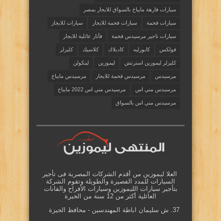
سيارات فارهة مايباخ بالسواق للايجار بمصر
سيارات فخمة
سيارات فخمة للايجار
سيارات للايجار
سيارات ناجير مرسيدس فخمة
فأنار عائلية للايجار
فولكس
كابورليه
كاديلاك
كلاسيك
كليزلر
كليزلر ليموزين استرتش
ليموزين
لينكولن
مرسيدس
مرسيدس فخمة للايجار
مرسيدس مايباخ
مرسيدس مني اس
مرسيدس مني اس 2022 مايباخ
مرسيدس مني اس بالسواق
العلا ليموزين من أقدم الشركات المصرية فى تأجير
السيارات للمدد الفصيرة والطويلة وتقوم الشركة
بتأجير سيارات الليموزين وسيارات الأفراح والفانات
العائلية أكثر من 12 سنة من الخبرة
37. ش سليمان اباظة المهندسين - محافظ الجيزة