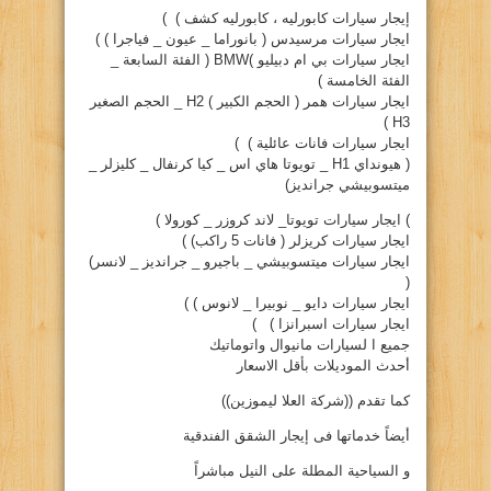
إيجار سيارات كابورليه ، كابورليه كشف ) )
ايجار سيارات مرسيدس ( بانوراما _ عيون _ فياجرا ) )
ايجار سيارات بي ام دبيليو )BMW ( الفئة السابعة _
الفئة الخامسة )
ايجار سيارات همر ( الحجم الكبير ) H2 _ الحجم الصغير
H3 )
ايجار سيارات فانات عائلية ) )
( هيونداي H1 _ تويوتا هاي اس _ كيا كرنفال _ كليزلر _
ميتسوبيشي جرانديز)
) ايجار سيارات تويوتا_ لاند كروزر _ كورولا )
ايجار سيارات كريزلر ( فانات 5 راكب) )
ايجار سيارات ميتسوبيشي _ باجيرو _ جرانديز _ لانسر)
(
ايجار سيارات دايو _ نوبيرا _ لانوس ) )
ايجار سيارات اسبرانزا ) )
جميع ا لسيارات مانيوال واتوماتيك
أحدث الموديلات بأقل الاسعار
كما تقدم ((شركة العلا ليموزين))
أيضاً خدماتها فى إيجار الشقق الفندقية
و السياحية المطلة على النيل مباشراً