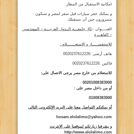
امكانية الاستقبال من المطار
و يمكنك حجز سيارات قبل سفر لمصر و سنكون
مسرورون حين أن نستقبلك
العنــــوان :-
41
جامعـــة الــدول العربيـــة – المهندسين
– القاهــرة
للإستفســـــار و الاستعـــــــلام :
هاتف أرضى :0020237612226
فاكس :0020237612226
للاستعلام من خارج مصر يرجى الاتصال على:
00201008383000
أو من داخل مصر على
:
01008383000
أو يمكنكم التواصل معنا على البريد الإلكترونى التالى
hosam.elolalimo@yahoo.com
و يشرفنا زيارتكم لموقعنا على الإنترنت
http://www.elolalimo.com