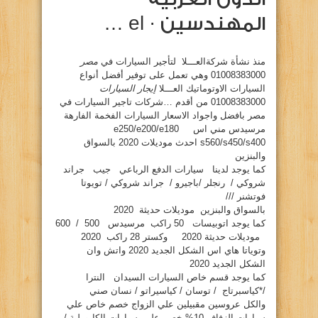
المهندسين · el …
منذ نشأة شركةالعـــلا لتأجير السيارات في
مصر
01008383000 وهي تعمل على توفير أفضل أنواع
السيارات الاوتوماتيك العـــلا
إيجار السيارات
01008383000 من أقدم …شركات تاجير السيارات في
مصر بافضل واجواد الاسعار السيارات الفخمة الفارهة
مرسيدس مني اس e250/e200/e180
s560/s450/s400 احدث موديلات 2020 بالسواق
والبنزين
كما يوجد لدينا سيارات الدفع الرباعي جيب جراند
شروكي / رنجلر /باجيرو / جراند شروكي / تويوتا
فوتشنر ///
بالسواق والبنزين موديلات حديثة 2020
كما يوجد اتوبيسات 50 راكب مرسيدس 500 / 600
موديلات حديثة 2020 وكستر 28 راكب 2020
وتوياتا هاي اس الشكل الجديد 2020 واتش وان
الشكل الجديد 2020
كما يوجد قسم خاص السيارات السيدان النترا
/*كياسبرتاج / توسان / كياسيراتو / نسان صني
والكل عروسين مقبيلين علي الزواج خصم خاص علي
سيارات الزفاف 10% خصم علي سيارات الكابورلية /