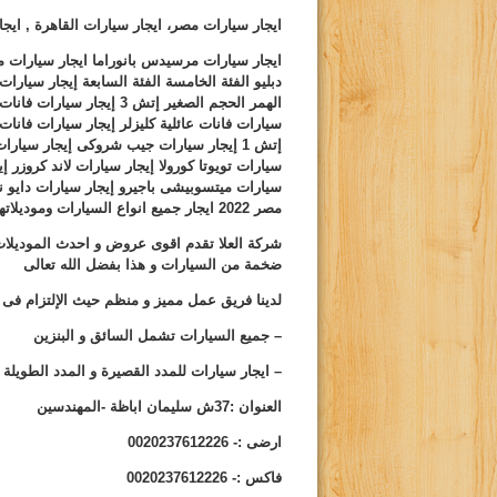
ايجار سيارات مصر، ايجار سيارات القاهرة , ايج
ايجار سيارات مرسيدس بانوراما ايجار سيارات
دبليو الفئة الخامسة الفئة السابعة إيجار سيارات
الهمر الحجم الصغير إتش
3
إيجار سيارات فانات
سيارات فانات
عائلية كليزلر إيجار سيارات فانا
إتش
1
إيجار سيارات جيب شروكى إيجار سيارا
سيارات تويوتا كورولا
إيجار سيارات لاند كروزر إ
سيارات ميتسوبيشى
باجيرو إيجار سيارات دايو ن
مصر 2022 ايجار جميع انواع السيارات وموديلاتها
شركة العلا تقدم اقوى عروض و احدث الموديلا
ضخمة من السيارات و هذا بفضل الله تعالى
لدينا فريق عمل مميز و منظم حيث الإلتزام فى 
– جميع السيارات تشمل السائق و البنزين
– ايجار سيارات للمدد القصيرة و المدد الطويلة
ا
لعنوان :37ش سليمان اباظة -المهندسين
ارضى
:- 0020237612226
فاكس
:- 0020237612226