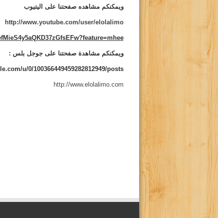
ويمكنكم مشاهده صفحتنا على اليتيوب
http://www.youtube.com/user/elolalimo
CefMieS4y5aQKD37zGfsEFw?feature=mhee
ويمكنكم مشاهدة صفحتنا على جوجل بلس :
gle.com/u/0/100366449459282812949/posts
http://www.elolalimo.com