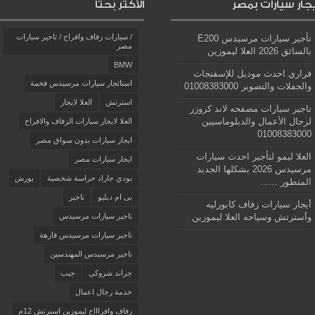
يجار سيارات بمصر
الأكثر بحثاً
/ سيارات زفاف وافراح / تاجير سيارات
تأجير سيارات مرسيدس E200
مصر
بالسائق 2026 العلا ليموزين
BMW
فراري احدث موديل للإسفنجات
استائجار سيارات مرسيدس فخمة
والحفلات والتصوير 01008383000
استرتش
العلا لايجار
تاجير سيارات مصفحه لاند كروزر
لرجال الأعمال والدبلوماسيين
العلا لايجار سيارات الزفاف والافراح
01008383000
ايجار سيارات بدون سواق مصر
العلا ليمو لتأجير احدث سيارات
ايجار سيارات مصر
مرسيدس 2026 بشكلها الجديد
بودي جاراد حراسة شخصية
بورش
المتطور ……
بى ام دبليو
تاجير
أيجار سيارات زفاف كابورليه
وأسترتش وسياحه العلا ليموزين
تاجير سيارات مرسيدس
تاجير سيارات مرسيدس فارهة
تاجير مرسيدس المهندسين
جراند شروكي
جيب
خدمة رجال اعمال
زفاف وافراااح ليموزين اسنرتش 12م