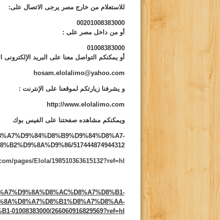
للاستعلام من خارج مصر يرجى الاتصال على:
00201008383000
أو من داخل مصر على
:
01008383000
أو يمكنكم التواصل معنا على البريد الإلكترونى ال
hosam.elolalimo@yahoo.com
و يشرفنا زيارتكم لموقعنا على الإنترنت
:
http://www.elolalimo.com
ويمكنكم مشاهده صفحتنا على الفيس بوك
s/%D8%A7%D9%84%D8%B9%D9%84%D8%A7-
B2%D9%8A%D9%86/517444874944312
com/pages/Elola/198510363615132?ref=hl
/%D8%A7%D9%8A%D8%AC%D8%A7%D8%B1-
%8A%D8%A7%D8%B1%D8%A7%D8%AA-
01008383000/266060916829569?ref=hl