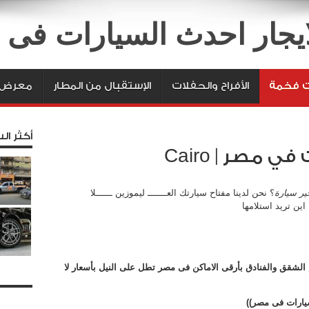
لايجار احدث السيارات فى
ت فخمة
الأفراح والحفلات
الإستقبال من المطار
معرض ا
أكثر الس
 مصر | Cairo
ير سيارة
؟ نحن لدينا مفتاح سيارتك العـــــــ ليموزين ــــــلا
م الشقق والفنادق بأرقى الاماكن فى مصر تطل على النيل بأسعار لا
سيارات فى مصر))