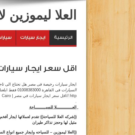
العلا ليموزين 
الرئيسية
ايجار سيارات
سيارا
اقل سعر ايجار سيارات في
ايجار سيارات رخيصة فى
مصر
هل تحتاج الى
تاج
السيارات
فى القاهرة 01008383000 فقط ابلغنا اين تريد استلامها
http://اقل سعر ايجار سيارات في مصر | Cairo
.
ِالعـــــــــــــلا للسيـــــــــاحة
((شركه
العلا
للسياحة))
تقدم لعملائها ايجار أفخ
مثيل لها وحجز تذاكر طيران
((
العلا ليموزين
– للسياحه وايجار جميع انواع ال