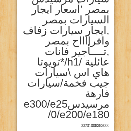
بمصر ’أسعار ايجار
السيارات بمصر
,ايجار سيارات زفاف
وافرااااح بمصر
,تــــأجير فانات
عائلية /h1/*تويوتا
هاي اس \سيارات
جيب فخمة/سيارات
فارهة
مرسيدسe300/e25
0/e200/e180/
00201008383000