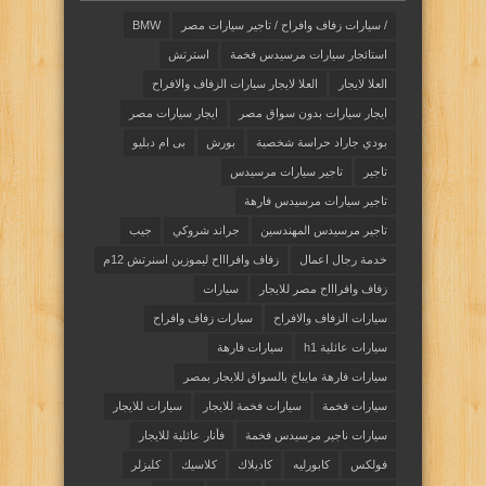
/ سيارات زفاف وافراح / تاجير سيارات مصر
BMW
استائجار سيارات مرسيدس فخمة
استرتش
العلا لايجار
العلا لايجار سيارات الزفاف والافراح
ايجار سيارات بدون سواق مصر
ايجار سيارات مصر
بودي جاراد حراسة شخصية
بورش
بى ام دبليو
تاجير
تاجير سيارات مرسيدس
تاجير سيارات مرسيدس فارهة
تاجير مرسيدس المهندسين
جراند شروكي
جيب
خدمة رجال اعمال
زفاف وافراااح ليموزين اسنرتش 12م
زفاف وافراااح مصر للايجار
سيارات
سيارات الزفاف والافراح
سيارات زفاف وافراح
سيارات عائلية h1
سيارات فارهة
سيارات فارهة مايباخ بالسواق للايجار بمصر
سيارات فخمة
سيارات فخمة للايجار
سيارات للايجار
سيارات ناجير مرسيدس فخمة
فأنار عائلية للايجار
فولكس
كابورليه
كاديلاك
كلاسيك
كليزلر