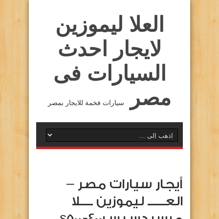
العلا ليموزين
لايجار احدث
السيارات فى
مصر
سيارات فخمة للايجار بمصر
أيجار سيارات مصر –
العــــــ ليموزين ــــلا
مرسيدس س400-s500