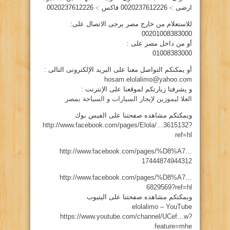
ارضى :- 0020237612226 فاكس :- 0020237612226
للاستعلام من خارج مصر يرجى الاتصال على:
00201008383000
أو من داخل مصر على :
01008383000
أو يمكنكم التواصل معنا على البريد الإلكترونى التالى :
hosam.elolalimo@yahoo.com
و يشرفنا زيارتكم لموقعنا على الإنترنت :
العلا ليموزين لإيجار السيارات و السياحة بمصر
ويمكنكم مشاهده صفحتنا على الفيس بوك
http://www.facebook.com/pages/Elola/…3615132?
ref=hl
http://www.facebook.com/pages/%D8%A7…
17444874944312
http://www.facebook.com/pages/%D8%A7…
6829569?ref=hl
ويمكنكم مشاهده صفحتنا على اليتيوب
elolalimo – YouTube
https://www.youtube.com/channel/UCef…w?
feature=mhe