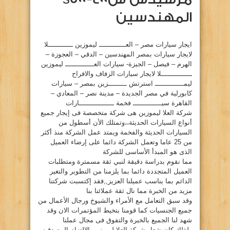
المهندسين
ايجار سيارات مصر – العـــــــــــــ ليموزين ــــــــــــلا
لايجار سيارات بمصر المهندسين – الدقي – العجوزة –
الهرم – فيصل – الجيزة- سيارات العــــــــــــــ ليموزين
ـــــــــــــــلا لايجار سيارات الزفاف والافراح
ليمــــــــــــــ استرتش ـــــــــزين بمصر – سيارات
كابورلية في مصر الجديدة – مدينة نصر – المعادي –
القاهرة سيــــــــــــــ فخمة ـــــــــــــــــارات
شركة العلا ليموزين هى شركة متخصصة فى إيجار جميع
أنواع السيارات الحديثة،،وتمتلك الأن أسطول من
السيارات الحديثة والفخمة ويمتد عمل الشركة منذ أكثر
من 25 عاما وتعمل الشركة دائما على إرضاء العميل
الذى هو المبدأ الأساسى للشركة
مما نقوم بدراسة دقيقة لنبي ثقة مسمترة ومتطلبات
العميل المتجددة دائما بما يلزمنا من التطوير والتغير
الدائم بما يناسب عميلنا العزيز,,فقد إكتسبت شركتنا
مزيد من الخبرة مما نال ثقة عملائنا بنا
وقد سبق التعامل مع الأمراء والشيوخ ورجال الأعمال من
جميع الجنسيات كما قومنا بتخيط المؤتمرات الان وقد
شهد لنا الجميع بالخبرة والتفوق فى مجال عملنا
ولذلك كان شعار شركة العلا ليموزين الإلتزام المصدقيه