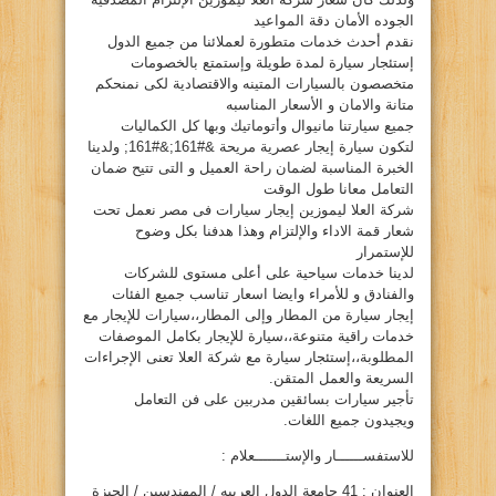
الجوده الأمان دقة المواعيد
نقدم أحدث خدمات متطورة لعملائنا من جميع الدول
إستئجار سيارة لمدة طويلة وإستمتع بالخصومات
متخصصون بالسيارات المتينه والاقتصادية لكى نمنحكم
متانة والامان و الأسعار المناسبه
جميع سيارتنا مانيوال وأتوماتيك وبها كل الكماليات
لتكون سيارة إيجار عصرية مريحة &#161;&#161; ولدينا
الخبرة المناسبة لضمان راحة العميل و التى تتيح ضمان
التعامل معانا طول الوقت
شركة العلا ليموزين إيجار سيارات فى مصر نعمل تحت
شعار قمة الاداء والإلتزام وهذا هدفنا بكل وضوح
للإستمرار
لدينا خدمات سياحية على أعلى مستوى للشركات
والفنادق و للأمراء وايضا اسعار تناسب جميع الفئات
إيجار سيارة من المطار وإلى المطار،،سيارات للإيجار مع
خدمات راقية متنوعة،،سيارة للإيجار بكامل الموصفات
المطلوبة،،إستئجار سيارة مع شركة العلا تعنى الإجراءات
السريعة والعمل المتقن.
تأجير سيارات بسائقين مدربين على فن التعامل
ويجيدون جميع اللغات.
للاستفســــــار والإستـــــــعلام :
العنوان : 41 جامعة الدول العربيه / المهندسين / الجيزة