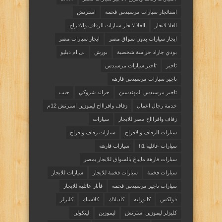
استائجار سيارات مرسيدس فخمة
استرتش
العلا لايجار
العلا لايجار سيارات الزفاف والافراح
ايجار سيارات بدون سواق مصر
ايجار سيارات مصر
بودي جاراد حراسة شخصية
بورش
بى ام دبليو
تاجير
تاجير سيارات مرسيدس
تاجير سيارات مرسيدس فارهة
تاجير مرسيدس المهندسين
جراند شروكي
جيب
خدمة رجال اعمال
زفاف وافراااح ليموزين اسنرتش 12م
زفاف وافراااح مصر للايجار
سيارات
سيارات الزفاف والافراح
سيارات زفاف وافراح
سيارات عائلية h1
سيارات فارهة
سيارات فارهة مايباخ بالسواق للايجار بمصر
سيارات فخمة
سيارات فخمة للايجار
سيارات للايجار
سيارات ناجير مرسيدس فخمة
فأنار عائلية للايجار
فولكس
كابورليه
كاديلاك
كلاسيك
كليزلر
كليزلر ليموزين استرتش
ليموزين
لينكولن