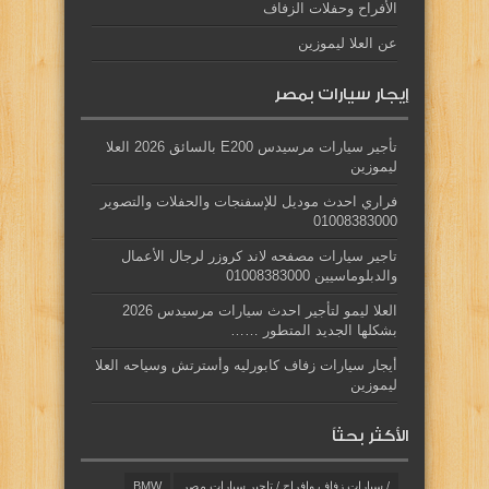
الأفراح وحفلات الزفاف
عن العلا ليموزين
إيجار سيارات بمصر
تأجير سيارات مرسيدس E200 بالسائق 2026 العلا
ليموزين
فراري احدث موديل للإسفنجات والحفلات والتصوير
01008383000
تاجير سيارات مصفحه لاند كروزر لرجال الأعمال
والدبلوماسيين 01008383000
العلا ليمو لتأجير احدث سيارات مرسيدس 2026
بشكلها الجديد المتطور ……
أيجار سيارات زفاف كابورليه وأسترتش وسياحه العلا
ليموزين
الأكثر بحثاً
/ سيارات زفاف وافراح / تاجير سيارات مصر
BMW