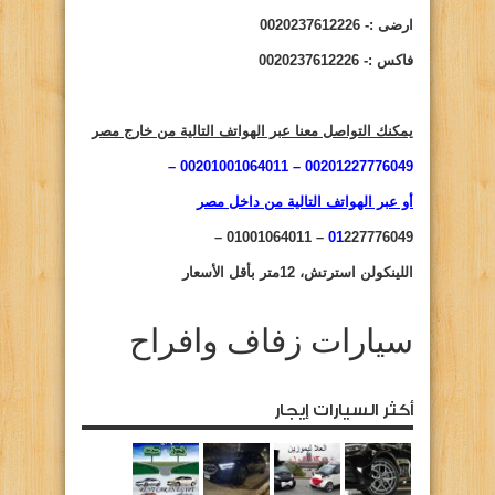
ارضى :- 0020237612226
فاكس :- 0020237612226
يمكنك التواصل معنا عبر الهواتف التالية من خارج مصر
00201227776049 – 00201001064011 –
أو عبر الهواتف التالية من داخل مصر
01
227776049 – 01001064011 –
اللينكولن استرتش، 12متر بأقل الأسعار
سيارات زفاف وافراح
أكثر السيارات إيجار