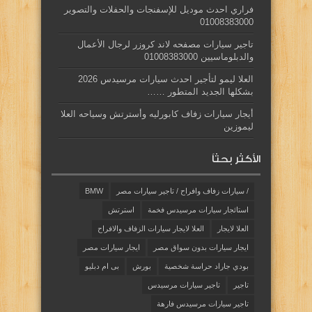
فراري احدث موديل للإسفنجات والحفلات والتصوير
01008383000
تاجير سيارات مصفحه لاند كروزر لرجال الأعمال
والدبلوماسيين 01008383000
العلا ليمو لتأجير احدث سيارات مرسيدس 2026
بشكلها الجديد المتطور ……
أيجار سيارات زفاف كابورليه وأسترتش وسياحه العلا
ليموزين
الأكثر بحثاً
/ سيارات زفاف وافراح / تاجير سيارات مصر
BMW
استائجار سيارات مرسيدس فخمة
استرتش
العلا لايجار
العلا لايجار سيارات الزفاف والافراح
ايجار سيارات بدون سواق مصر
ايجار سيارات مصر
بودي جاراد حراسة شخصية
بورش
بى ام دبليو
تاجير
تاجير سيارات مرسيدس
تاجير سيارات مرسيدس فارهة