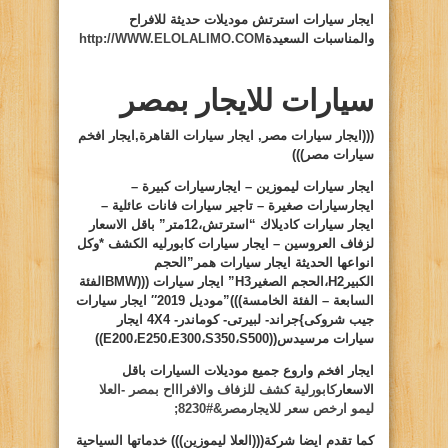
ايجار سيارات
استرتش موديلات حديثة للافراح
والمناسبات السعيدة
http://WWW.ELOLALIMO.COM
سيارات للايجار بمصر
(((ايجار سيارات مصر, ايجار سيارات القاهرة,ايجار افخم
سيارات مصر)))
ايجار سيارات ليموزين – ايجارسيارات كبيرة –
ايجارسيارات صغيرة – تاجير سيارات فانات عائلية –
ايجار سيارات كاديلاك “استرتش،12متر” باقل الاسعار
لزفاف العروسين – ايجار سيارات كابورليه الكشف *وكل
انواعها الحديثة ايجار سيارات همر”الحجم
الكبير
H2
،الحجم الصغير
H3
” ايجار سيارات (((
BMW
الفئة
السابعة – الفئة الخامسة)))”موديل 2019″ ايجار سيارات
جيب شروكى
}
جراند- لبيرتى- كوماندر-
4X4
ايجار
سيارات مرسيدس((
S500
،
S350
،
E300
،
E250
،
E200
))
ايجار افخم واروع جميع موديلات السيارات باقل
الاسعار
كابورلية كشف للزفاف والافراااح بمصر -العلا
ليمو ارخص سعر للايجارمصر&#8230;
كما تقدم ايضا شركة(((العلا ليموزين))) خدماتها السياحية