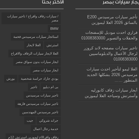
يجار سيارات بمصر
الأكثر بحثاً
/ سيارات زفاف وافراح / تاجير سيارات
تأجير سيارات مرسيدس E200
مصر
بالسائق 2026 العلا ليموزين
BMW
فراري احدث موديل للإسفنجات
استائجار سيارات مرسيدس فخمة
والحفلات والتصوير 01008383000
استرتش
العلا لايجار
تاجير سيارات مصفحه لاند كروزر
لرجال الأعمال والدبلوماسيين
العلا لايجار سيارات الزفاف والافراح
01008383000
ايجار سيارات بدون سواق مصر
العلا ليمو لتأجير احدث سيارات
ايجار سيارات مصر
مرسيدس 2026 بشكلها الجديد
بودي جاراد حراسة شخصية
بورش
المتطور ……
بى ام دبليو
تاجير
أيجار سيارات زفاف كابورليه
وأسترتش وسياحه العلا ليموزين
تاجير سيارات مرسيدس
تاجير سيارات مرسيدس فارهة
تاجير مرسيدس المهندسين
جراند شروكي
جيب
خدمة رجال اعمال
زفاف وافراااح ليموزين اسنرتش 12م