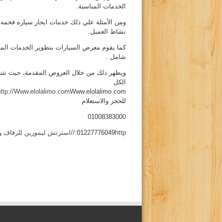
الخدمات المناسبة.
ومن الأمثلة علي ذلك خدمات ايجار سياره فخم
نشاط العميل.
كما يقوم معرض السيارات بتطوير الخدمات الم
شامل .
ويظهر ذلك من خلال العروض المقدمة، حيث تتنو
الكل
ttp://Www.elolalimo.com
Www.elolalimo.com
للحجز والاستعلام
01008383000
http://استرتش ليموزين للزفاف والأفراح بمصر العلا ليموزين
01227776049