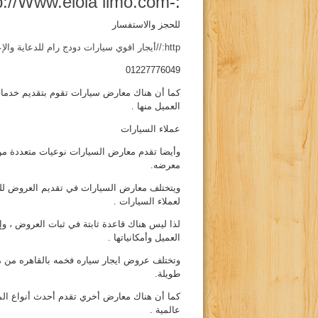
p://Www.elola limo.com
:-
للحجز والاستفسار
http://أيجار اقوي سيارات دودج رام للدعاية والإعلان بمصر
01227776049
كما أن هناك معارض سيارات تقوم بتقديم خدمات
العميل منها .
عملاء السيارات
وأيضا تقدم معارض السيارات نوعيات متعددة من
معرضه.
ويتختلف معارض السيارات في تقديم العروض للعمي
لعملاء السيارات .
لذا ليس هناك قاعدة ثابتة في ثبات العروض ، و
العميل وأمكانياتها .
وتختلف عروض ايجار سياره فخمه بالقاهره من م
طويلة.
كما أن هناك معارض أخري تقدم أحدث أنواع الما
عالمية .