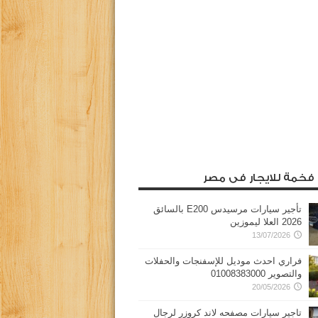
 فخمة للايجار فى مصر
تأجير سيارات مرسيدس E200 بالسائق
2026 العلا ليموزين
13/07/2026
فراري احدث موديل للإسفنجات والحفلات
والتصوير 01008383000
20/05/2026
تاجير سيارات مصفحه لاند كروزر لرجال