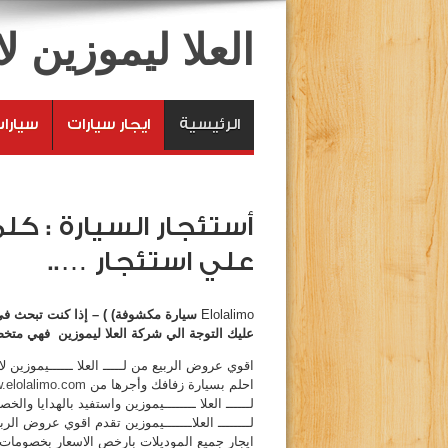
العلا ليموزين 
الرئيسية
ايجار سيارات
سيارا
أستئجار السيارة : ك
علي استئجار …..
Elolalimo
سيارة مكشوفة) ) – إذا كنت تبحث ف
عليك التوجة الي شركة العلا ليموزين فهي مت
اقوي عروض الربيع من لـــــ العلا ــــــيموزين 
احلم بسيارة زفافك وأجرها من
.elolalimo.com
لــــــ العلا ــــــــيموزين واستفيد بالهدايا والخ
لــــــــ العلاـــــــيموزين تقدم اقوي عروض الر