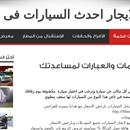
لايجار احدث السيارات فى
ت فخمة
الأفراح والحفلات
الإستقبال من المطار
معرض ا
أكثر الس
لمات والعبارات لمساعدتك
ي كل مكان عن سيارة وترغب في اختيار سيارة
مكشوفة يوم زفافك
خصصة في تاجر هذا النوع من السيارات لها سقف ينطوي
لايجار السيارات بارخص الاسعار مع هدايا مميزة للعرائس
http://Www
صومات
بيع لايجار السيارات جميع الموديلات وبارخص الاسعار.
ايجار جميع الموديلات بارخص الاسعار بخصومات هائلة تصل الي30 % بمناسبة عروض الربيع بادر بالحجز واستفاد