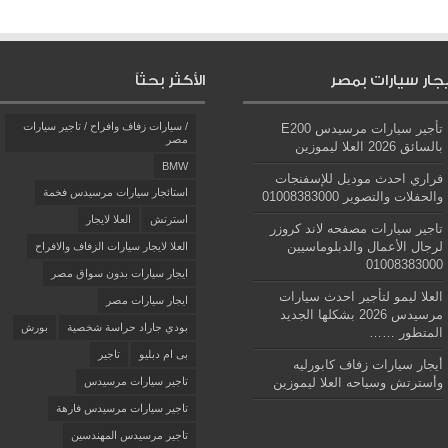
يجار سيارات بمصر
الأكثر بحثاً
/ سيارات زفاف وافراح / تاجير سيارات
تأجير سيارات مرسيدس E200
مصر
بالسائق 2026 العلا ليموزين
BMW
فراري احدث موديل للإسفنجات
استائجار سيارات مرسيدس فخمة
والحفلات والتصوير 01008383000
استرتش
العلا لايجار
تاجير سيارات مصفحه لاند كروزر
لرجال الأعمال والدبلوماسيين
العلا لايجار سيارات الزفاف والافراح
01008383000
ايجار سيارات بدون سواق مصر
العلا ليمو لتأجير احدث سيارات
ايجار سيارات مصر
مرسيدس 2026 بشكلها الجديد
بودي جاراد حراسة شخصية
بورش
المتطور ……
بى ام دبليو
تاجير
أيجار سيارات زفاف كابورليه
وأسترتش وسياحه العلا ليموزين
تاجير سيارات مرسيدس
تاجير سيارات مرسيدس فارهة
تاجير مرسيدس المهندسين