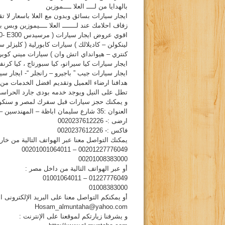
بالهدايا من لــــ العلا ــــموزين
ايجار سيارات بسائق وبدون مع العلا باسعار لا
زفاف احلامك عند لـــــــ العلا ــــيموزين وبس ب
ايجار سيارات كيا سيراتو، كيا سبورتاج ، كيا ك
ايجار سيارات جيب ” باجيرو – رانجلر “- ايجار 
هدافنا ارضاء العميل وتقديم افضل الخدمات من 
تطل على النيل ويوجد خدمه بودى جارد الحراسه با
و يمكنك حجز سيارات قبل سفرك لمصر و سنكو
العنوان :35 شارع سليمان اباظة – المهندسين – القاهره
ارضى :- 0020237612226
فاكس :- 0020237612226
يمكنك التواصل معنا عبر الهواتف التالية من خا
00201227776049 – 00201001064011
00201008383000
أو عبر الهواتف التالية من داخل مصر :
01227776049 – 01001064011
01008383000
أو يمكنكم التواصل معنا على البريد الإلكترونى ال
Hosam_almuntaha@yahoo.com
و يشرفنا زيارتكم لموقعنا على الإنترنت :