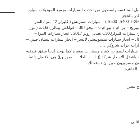
 تقبل المنافسة واسطول من احدث السيارات بجميع الموديلات سيارة
ادر بالحجز
اقوي عروض ايجار سيارات ( مرسيدس S500- S400- E250- E300 ) – سيارات استرتش ( كليزلر 12 متر / 9متر –
لينكولن – كاديلالك ) سيارات كابورلية ( كليزلر سيبرنج – بي ام دابيو ام 6 – بيجو 307 – فولكس بيتالز ) فانات ( تون
كنتري – هيوانداي اتش وان ) سيارات ميني كوبر- سيارات كليزلرC300 تعديل رولز 2017 ، ايجار سيارات النترا –
رنفال – ايجار سيارات متسوبيشي لانسر – ايجار سيارات نيسان صني –
سيارات جراند شروكي ….
سيارات ليموزين كبيره وسيارات صغيره كما يوجد لدينا شقق فندقيه
فضل الاسعار شركة (( لــــــ العلا ـــــيموزين)) هى الافضل دائما
ن مسرورون حين أن نستقبلك
رج مصر:
تالى :